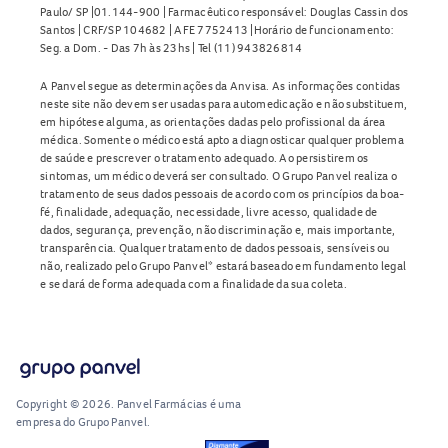
Paulo/ SP |01.144-900 | Farmacêutico responsável: Douglas Cassin dos
Santos | CRF/SP 104682 | AFE 7752413 |Horário de funcionamento:
Seg. a Dom. - Das 7h às 23hs | Tel (11) 943826814
A Panvel segue as determinações da Anvisa. As informações contidas
neste site não devem ser usadas para automedicação e não substituem,
em hipótese alguma, as orientações dadas pelo profissional da área
médica. Somente o médico está apto a diagnosticar qualquer problema
de saúde e prescrever o tratamento adequado. Ao persistirem os
sintomas, um médico deverá ser consultado. O Grupo Panvel realiza o
tratamento de seus dados pessoais de acordo com os princípios da boa-
fé, finalidade, adequação, necessidade, livre acesso, qualidade de
dados, segurança, prevenção, não discriminação e, mais importante,
transparência. Qualquer tratamento de dados pessoais, sensíveis ou
não, realizado pelo Grupo Panvel* estará baseado em fundamento legal
e se dará de forma adequada com a finalidade da sua coleta.
Copyright © 2026. Panvel Farmácias é uma
empresa do Grupo Panvel.