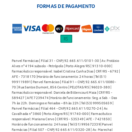
FORMAS DE PAGAMENTO
Panvel Farmácias | Filial 31 - CNPJ 92.665.611/0101-30 | Av. Protásio
Alves n° 4194 subsolo - Petrópolis | Porto Alegre/RS | 91310-000 |
Farmacêutico responsável: Isabel Cristina Cunha Dias | CRF/RS - 6792 |
AFE - 7318170 |Horário de funcionamento: 24 horas | Tel (51)
999119891| Panvel Farmácias | Filial 91 – CNPJ 92.665.611/0080-
70 | Rua Santos Dumont, 856 Centro | PELOTAS/RS | 96020-380 |
Farmacêutico responsável: Daniela de Bittencourt Maia | CRF/RS -
589427 | AFE 7239474 |Horário de funcionamento: Seg. a Sab. - Das
7h às 22h. Domingos e Feriados – 8h às 22h | Tel (53) 999505659 |
Panvel Farmácias | Filial 464 - CNPJ 92.665.611/0270-24 | Av.
Cavalhada n° 3860 | Porto Alegre/RS | 91740-000 | Farmacêutico
responsável: Mariana Cervo | CRF/RS - 535349 | AFE - 7421850 |
Horário de funcionamento: 24 horas | Tel (51) 995672339| Panvel
Farmácias | Filial 507 - CNPJ 92.665.611/0320-28 | Av. Marechal