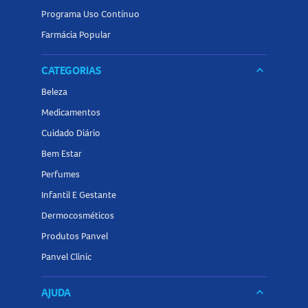
Programa Uso Contínuo
Farmácia Popular
CATEGORIAS
keyboard_arrow_down
Beleza
Medicamentos
Cuidado Diário
Bem Estar
Perfumes
Infantil E Gestante
Dermocosméticos
Produtos Panvel
Panvel Clinic
AJUDA
keyboard_arrow_down