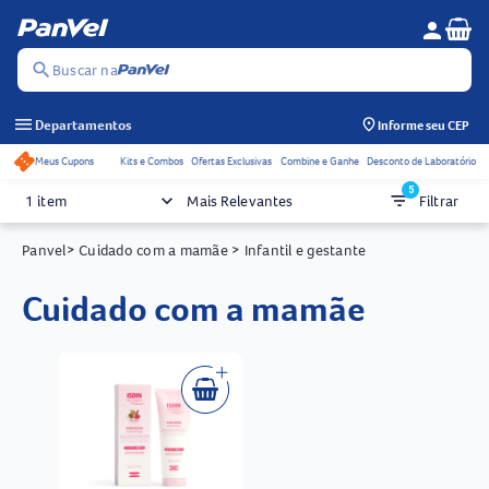
Se
person
Menu do c
search
Buscar na
menu
Departamentos
Informe seu CEP
Meus Cupons
Kits e Combos
Ofertas Exclusivas
Combine e Ganhe
Desconto de Laboratório
Acessos rápidos do cabeçalho
5
keyboard_arrow_down
filter_list
1 item
Mais Relevantes
Filtrar
Panvel
> Cuidado com a mamãe
> Infantil e gestante
cuidado com a mamãe