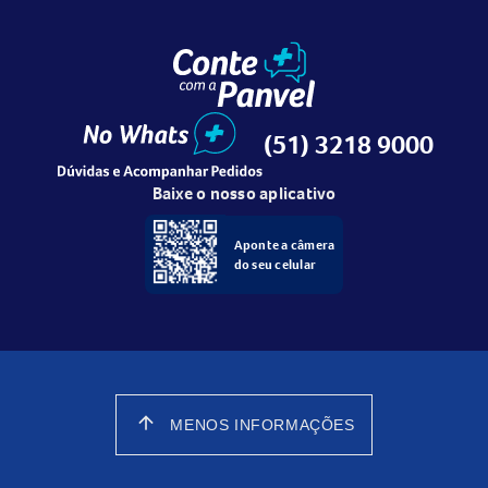
(51) 3218 9000
Baixe o nosso aplicativo
Aponte a câmera
do seu celular
arrow_upward
MENOS INFORMAÇÕES