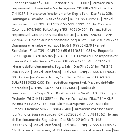
Floriano Peixoto n° 2160 | Curitiba/PR | 91010.002 | Farmacêutico
responsável: Edilson Pedro Martello Junior| CRF/PR - 24873 | AFE -
7.41057.1| Horário de funcionamento: Seg. a Sex. - Das 7s às 23h.
Domingos e Feriados - Das 7s às 23h | Tel (41) 991349216 | Panvel
Farmácias | Filial 701 - CNPJ 92.665.611/0192-77 | Av. Cristóvão
Colombo, 976/980| Porto Alegre/RS | 90560-001 | Farmacêutico
responsável: Crislane Oliveira dos Santos | CRF/RS - 590651 | AFE -
7270467 | Horário de funcionamento: Seg. a Sex. - Das 7:30h às 22hs.
Domingos e Feriados – Fechado | Tel (51) 999064279 | Panvel
Farmácias | Filial 739 – CNPJ 92.665.611/0514-05 | Av. Boqueirão –
1721 - Igara | CANOAS /RS | 92.410-350 | Farmacêutico responsável:
Lisiane Machado Ducatti Cunha | CRF/RS - 7962 | AFE 7734473
|Horário de funcionamento: Seg. a Sab. - Das 7hs às 21hs | Tel (51)
980479791| Panvel Farmácias | Filial 758 – CNPJ 92.665.611/0535-
30 | Av. Rua João Venzon Netto, 67 – Santa Catarina | CAXIAS DO
SUL/RS | 95032-200| Farmacêutico responsável: Marcelo de Mello
Maraschin | CRF/RS - 5072 | AFE 7776037 | Horário de
funcionamento: Seg. a Sex. - Das 8h às 22hs, Sab 8 – 18 h Domingos
Fechado | Tel (54) 996259744 | Panvel Farmácias | Filial 791 – CNPJ
92.665.611/0567-17 | Rua João Motta Espezim, 222 - Saco dos
Limões | Florianópolis/RS | 88045-400 | Farmacêutico responsável:
Igor Vinicius Sousa Assunção | CRF/SC 20284 | AFE 7841362 |Horário
de funcionamento: Seg. a Sex. - Das 8h às 22:00hs | Tel (48)
991337615| Panvel Farmácias | Filial 806 – CNPJ 92.665.611/0522-
15 | Rua Inocêncio Tobias, nº 131 - Parque Industrial Tomas Edson | São