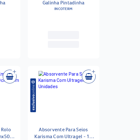
nha
Galinha Pintadinha
INCOTERM
 Rolo
Absorvente Para Seios
mx50m -
Karisma Com Ultragel - 12