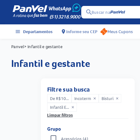
search
Buscar na
(51) 3218.9000
menu
Departamentos
location_on
Informe seu CEP
Meus Cupons
Panvel
> Infantil e gestante
infantil e gestante
Filtre sua busca
De R$10...
Incoterm
Bisturi
close
close
Infantil E...
close
Limpar filtros
Grupo
Acessórios
(4)