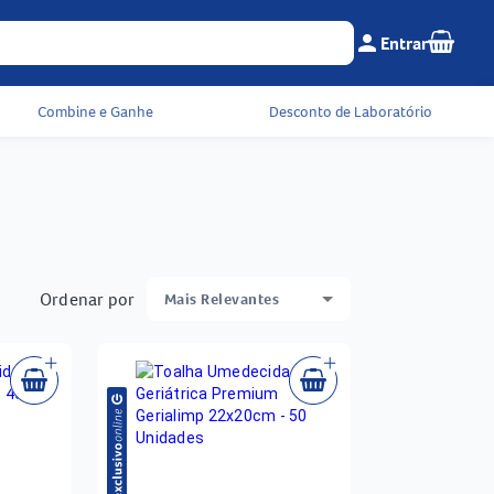
Seu c
person
Entrar
Menu do cliente e 
Combine e Ganhe
Desconto de Laboratório
Ordenar por
Mais Relevantes