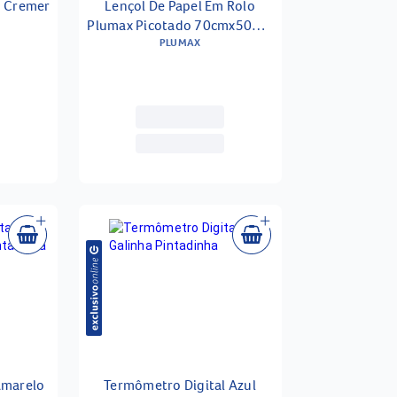
s Cremer
Lençol De Papel Em Rolo
Plumax Picotado 70cmx50m -
Unidade
PLUMAX
Amarelo
Termômetro Digital Azul