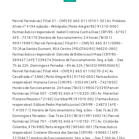
Panvel Farmácias | Filial 31 - CNPJ 92.665.611/0101-30 | Av. Protásio
Alves n° 4194 subsolo - Petrópolis | Porto Alegre/RS | 91310-000 |
Farmacêutico responsável: Isabel Cristina Cunha Dias | CRF/RS - 6792 |
AFE - 7318170 |Horário de funcionamento: 24 horas | Tel (51)
999119891| Panvel Farmácias | Filial 91 – CNPJ 92.665.611/0080-
70 | Rua Santos Dumont, 856 Centro | PELOTAS/RS | 96020-380 |
Farmacêutico responsável: Daniela de Bittencourt Maia | CRF/RS -
589427 | AFE 7239474 |Horário de funcionamento: Seg. a Sab. - Das
7h às 22h. Domingos e Feriados – 8h às 22h | Tel (53) 999505659 |
Panvel Farmácias | Filial 464 - CNPJ 92.665.611/0270-24 | Av.
Cavalhada n° 3860 | Porto Alegre/RS | 91740-000 | Farmacêutico
responsável: Mariana Cervo | CRF/RS - 535349 | AFE - 7421850 |
Horário de funcionamento: 24 horas | Tel (51) 995672339| Panvel
Farmácias | Filial 507 - CNPJ 92.665.611/0320-28 | Av. Marechal
Floriano Peixoto n° 2160 | Curitiba/PR | 91010.002 | Farmacêutico
responsável: Edilson Pedro Martello Junior| CRF/PR - 24873 | AFE -
7.41057.1| Horário de funcionamento: Seg. a Sex. - Das 7s às 23h.
Domingos e Feriados - Das 7s às 23h | Tel (41) 991349216 | Panvel
Farmácias | Filial 701 - CNPJ 92.665.611/0192-77 | Av. Cristóvão
Colombo, 976/980| Porto Alegre/RS | 90560-001 | Farmacêutico
responsável: Crislane Oliveira dos Santos | CRF/RS - 590651 | AFE -
7270467 | Horário de funcionamento: Seg. a Sex. - Das 7:30h às 22hs.