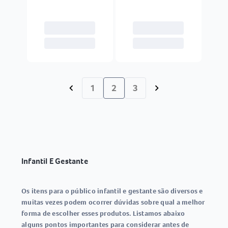
1
2
3
chevron_left
chevron_right
Infantil E Gestante
Os itens para o público infantil e gestante são diversos e
muitas vezes podem ocorrer dúvidas sobre qual a melhor
forma de escolher esses produtos. Listamos abaixo
alguns pontos importantes para considerar antes de