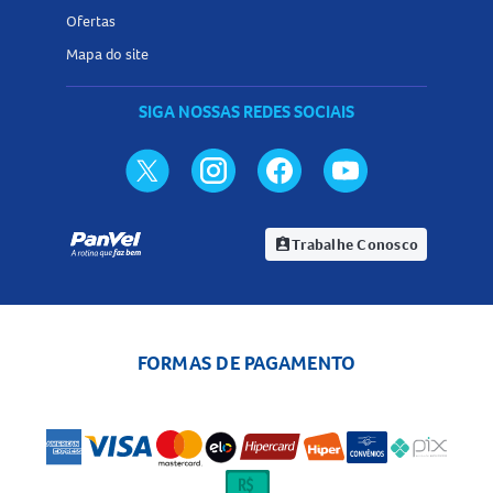
Ofertas
Mapa do site
SIGA NOSSAS REDES SOCIAIS
Trabalhe Conosco
assignment_ind
FORMAS DE PAGAMENTO