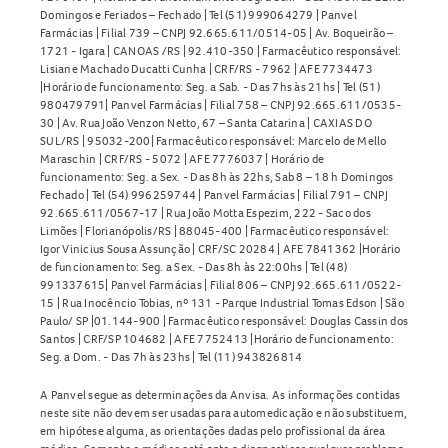
Domingos e Feriados – Fechado | Tel (51) 999064279 | Panvel
Farmácias | Filial 739 – CNPJ 92.665.611/0514-05 | Av. Boqueirão –
1721 - Igara | CANOAS /RS | 92.410-350 | Farmacêutico responsável:
Lisiane Machado Ducatti Cunha | CRF/RS - 7962 | AFE 7734473
|Horário de funcionamento: Seg. a Sab. - Das 7hs às 21hs | Tel (51)
980479791| Panvel Farmácias | Filial 758 – CNPJ 92.665.611/0535-
30 | Av. Rua João Venzon Netto, 67 – Santa Catarina | CAXIAS DO
SUL/RS | 95032-200| Farmacêutico responsável: Marcelo de Mello
Maraschin | CRF/RS - 5072 | AFE 7776037 | Horário de
funcionamento: Seg. a Sex. - Das 8h às 22hs, Sab 8 – 18 h Domingos
Fechado | Tel (54) 996259744 | Panvel Farmácias | Filial 791 – CNPJ
92.665.611/0567-17 | Rua João Motta Espezim, 222 - Saco dos
Limões | Florianópolis/RS | 88045-400 | Farmacêutico responsável:
Igor Vinicius Sousa Assunção | CRF/SC 20284 | AFE 7841362 |Horário
de funcionamento: Seg. a Sex. - Das 8h às 22:00hs | Tel (48)
991337615| Panvel Farmácias | Filial 806 – CNPJ 92.665.611/0522-
15 | Rua Inocêncio Tobias, nº 131 - Parque Industrial Tomas Edson | São
Paulo/ SP |01.144-900 | Farmacêutico responsável: Douglas Cassin dos
Santos | CRF/SP 104682 | AFE 7752413 |Horário de funcionamento:
Seg. a Dom. - Das 7h às 23hs | Tel (11) 943826814
A Panvel segue as determinações da Anvisa. As informações contidas
neste site não devem ser usadas para automedicação e não substituem,
em hipótese alguma, as orientações dadas pelo profissional da área