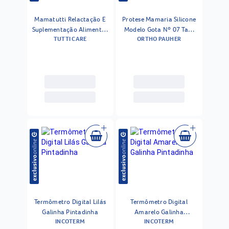
Mamatutti Relactação E
Protese Mamaria Silicone
Suplementação Alimentar
Modelo Gota Nº 07 Tam
TUTTI CARE
ORTHO PAUHER
Tutticare
46 - Unidade
Termômetro Digital Lilás
Termômetro Digital
Galinha Pintadinha
Amarelo Galinha
INCOTERM
INCOTERM
Pintadinha