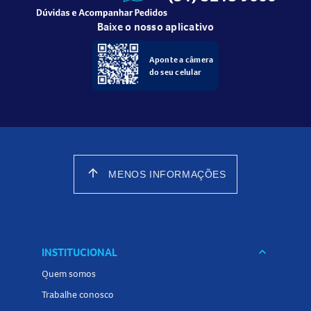
Baixe o nosso aplicativo
Aponte a câmera
do seu celular
arrow_upward
MENOS INFORMAÇÕES
INSTITUCIONAL
keyboard_arrow_down
Quem somos
Trabalhe conosco