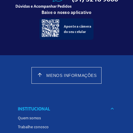
Baixe o nosso aplicativo
Aponte a câmera
do seu celular
arrow_upward
MENOS INFORMAÇÕES
INSTITUCIONAL
keyboard_arrow_down
Quem somos
Trabalhe conosco