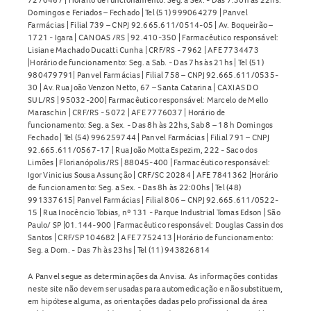
Domingos e Feriados – Fechado | Tel (51) 999064279 | Panvel
Farmácias | Filial 739 – CNPJ 92.665.611/0514-05 | Av. Boqueirão –
1721 - Igara | CANOAS /RS | 92.410-350 | Farmacêutico responsável:
Lisiane Machado Ducatti Cunha | CRF/RS - 7962 | AFE 7734473
|Horário de funcionamento: Seg. a Sab. - Das 7hs às 21hs | Tel (51)
980479791| Panvel Farmácias | Filial 758 – CNPJ 92.665.611/0535-
30 | Av. Rua João Venzon Netto, 67 – Santa Catarina | CAXIAS DO
SUL/RS | 95032-200| Farmacêutico responsável: Marcelo de Mello
Maraschin | CRF/RS - 5072 | AFE 7776037 | Horário de
funcionamento: Seg. a Sex. - Das 8h às 22hs, Sab 8 – 18 h Domingos
Fechado | Tel (54) 996259744 | Panvel Farmácias | Filial 791 – CNPJ
92.665.611/0567-17 | Rua João Motta Espezim, 222 - Saco dos
Limões | Florianópolis/RS | 88045-400 | Farmacêutico responsável:
Igor Vinicius Sousa Assunção | CRF/SC 20284 | AFE 7841362 |Horário
de funcionamento: Seg. a Sex. - Das 8h às 22:00hs | Tel (48)
991337615| Panvel Farmácias | Filial 806 – CNPJ 92.665.611/0522-
15 | Rua Inocêncio Tobias, nº 131 - Parque Industrial Tomas Edson | São
Paulo/ SP |01.144-900 | Farmacêutico responsável: Douglas Cassin dos
Santos | CRF/SP 104682 | AFE 7752413 |Horário de funcionamento:
Seg. a Dom. - Das 7h às 23hs | Tel (11) 943826814
A Panvel segue as determinações da Anvisa. As informações contidas
neste site não devem ser usadas para automedicação e não substituem,
em hipótese alguma, as orientações dadas pelo profissional da área