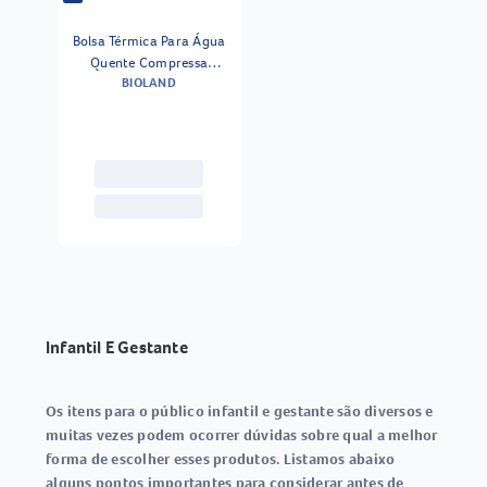
Bolsa Térmica Para Água
Quente Compressa
BIOLAND
Bioland
Infantil E Gestante
Os itens para o público infantil e gestante são diversos e
muitas vezes podem ocorrer dúvidas sobre qual a melhor
forma de escolher esses produtos. Listamos abaixo
alguns pontos importantes para considerar antes de