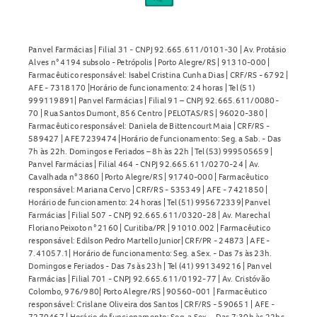
Panvel Farmácias | Filial 31 - CNPJ 92.665.611/0101-30 | Av. Protásio
Alves n° 4194 subsolo - Petrópolis | Porto Alegre/RS | 91310-000 |
Farmacêutico responsável: Isabel Cristina Cunha Dias | CRF/RS - 6792 |
AFE - 7318170 |Horário de funcionamento: 24 horas | Tel (51)
999119891| Panvel Farmácias | Filial 91 – CNPJ 92.665.611/0080-
70 | Rua Santos Dumont, 856 Centro | PELOTAS/RS | 96020-380 |
Farmacêutico responsável: Daniela de Bittencourt Maia | CRF/RS -
589427 | AFE 7239474 |Horário de funcionamento: Seg. a Sab. - Das
7h às 22h. Domingos e Feriados – 8h às 22h | Tel (53) 999505659 |
Panvel Farmácias | Filial 464 - CNPJ 92.665.611/0270-24 | Av.
Cavalhada n° 3860 | Porto Alegre/RS | 91740-000 | Farmacêutico
responsável: Mariana Cervo | CRF/RS - 535349 | AFE - 7421850 |
Horário de funcionamento: 24 horas | Tel (51) 995672339| Panvel
Farmácias | Filial 507 - CNPJ 92.665.611/0320-28 | Av. Marechal
Floriano Peixoto n° 2160 | Curitiba/PR | 91010.002 | Farmacêutico
responsável: Edilson Pedro Martello Junior| CRF/PR - 24873 | AFE -
7.41057.1| Horário de funcionamento: Seg. a Sex. - Das 7s às 23h.
Domingos e Feriados - Das 7s às 23h | Tel (41) 991349216 | Panvel
Farmácias | Filial 701 - CNPJ 92.665.611/0192-77 | Av. Cristóvão
Colombo, 976/980| Porto Alegre/RS | 90560-001 | Farmacêutico
responsável: Crislane Oliveira dos Santos | CRF/RS - 590651 | AFE -
7270467 | Horário de funcionamento: Seg. a Sex. - Das 7:30h às 22hs.