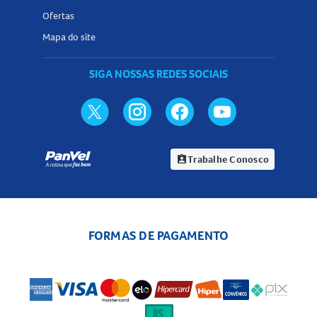
Ofertas
Mapa do site
SIGA NOSSAS REDES SOCIAIS
Trabalhe Conosco
assignment_ind
FORMAS DE PAGAMENTO