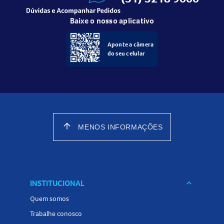
Baixe o nosso aplicativo
Aponte a câmera
do seu celular
arrow_upward
MENOS INFORMAÇÕES
INSTITUCIONAL
keyboard_arrow_down
Quem somos
Trabalhe conosco