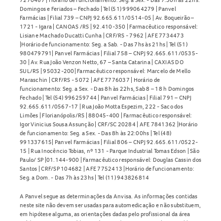
Domingos e Feriados – Fechado | Tel (51) 999064279 | Panvel
Farmácias | Filial 739 – CNPJ 92.665.611/0514-05 | Av. Boqueirão –
1721 - Igara | CANOAS /RS | 92.410-350 | Farmacêutico responsável:
Lisiane Machado Ducatti Cunha | CRF/RS - 7962 | AFE 7734473
|Horário de funcionamento: Seg. a Sab. - Das 7hs às 21hs | Tel (51)
980479791| Panvel Farmácias | Filial 758 – CNPJ 92.665.611/0535-
30 | Av. Rua João Venzon Netto, 67 – Santa Catarina | CAXIAS DO
SUL/RS | 95032-200| Farmacêutico responsável: Marcelo de Mello
Maraschin | CRF/RS - 5072 | AFE 7776037 | Horário de
funcionamento: Seg. a Sex. - Das 8h às 22hs, Sab 8 – 18 h Domingos
Fechado | Tel (54) 996259744 | Panvel Farmácias | Filial 791 – CNPJ
92.665.611/0567-17 | Rua João Motta Espezim, 222 - Saco dos
Limões | Florianópolis/RS | 88045-400 | Farmacêutico responsável:
Igor Vinicius Sousa Assunção | CRF/SC 20284 | AFE 7841362 |Horário
de funcionamento: Seg. a Sex. - Das 8h às 22:00hs | Tel (48)
991337615| Panvel Farmácias | Filial 806 – CNPJ 92.665.611/0522-
15 | Rua Inocêncio Tobias, nº 131 - Parque Industrial Tomas Edson | São
Paulo/ SP |01.144-900 | Farmacêutico responsável: Douglas Cassin dos
Santos | CRF/SP 104682 | AFE 7752413 |Horário de funcionamento:
Seg. a Dom. - Das 7h às 23hs | Tel (11) 943826814
A Panvel segue as determinações da Anvisa. As informações contidas
neste site não devem ser usadas para automedicação e não substituem,
em hipótese alguma, as orientações dadas pelo profissional da área