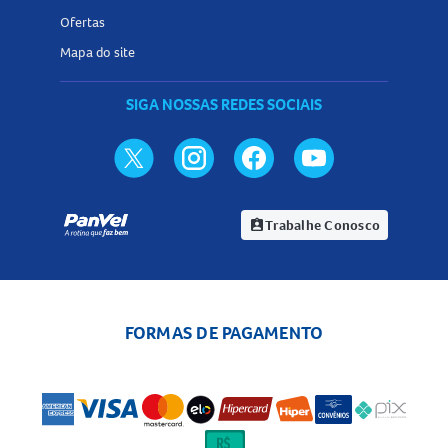
Ofertas
Mapa do site
SIGA NOSSAS REDES SOCIAIS
Trabalhe Conosco
assignment_ind
FORMAS DE PAGAMENTO