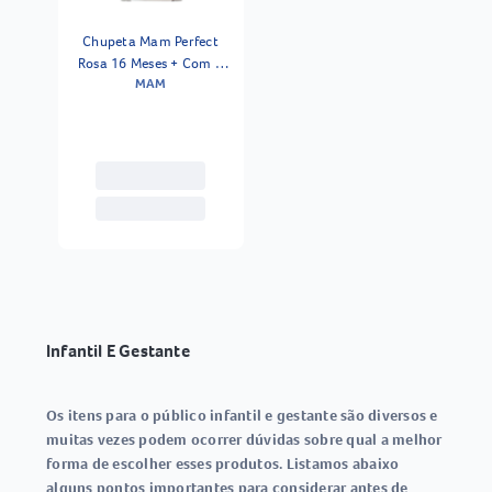
Chupeta Mam Perfect
Rosa 16 Meses + Com 2
MAM
Unidades
Infantil E Gestante
Os itens para o público infantil e gestante são diversos e
muitas vezes podem ocorrer dúvidas sobre qual a melhor
forma de escolher esses produtos. Listamos abaixo
alguns pontos importantes para considerar antes de