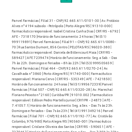
Panvel Farmácias | Filial 31 - CNPJ 92.665.611/0101-30 | Av. Protásio
Alves n° 4194 subsolo - Petrópolis | Porto Alegre/RS | 91310-000 |
Farmacêutico responsável: Isabel Cristina Cunha Dias | CRF/RS - 6792 |
AFE - 7318170 |Horário de funcionamento: 24 horas | Tel (51)
999119891| Panvel Farmácias | Filial 91 – CNPJ 92.665.611/0080-
70 | Rua Santos Dumont, 856 Centro | PELOTAS/RS | 96020-380 |
Farmacêutico responsável: Daniela de Bittencourt Maia | CRF/RS -
589427 | AFE 7239474 |Horário de funcionamento: Seg. a Sab. - Das
7h às 22h. Domingos e Feriados – 8h às 22h | Tel (53) 999505659 |
Panvel Farmácias | Filial 464 - CNPJ 92.665.611/0270-24 | Av.
Cavalhada n° 3860 | Porto Alegre/RS | 91740-000 | Farmacêutico
responsável: Mariana Cervo | CRF/RS - 535349 | AFE - 7421850 |
Horário de funcionamento: 24 horas | Tel (51) 995672339| Panvel
Farmácias | Filial 507 - CNPJ 92.665.611/0320-28 | Av. Marechal
Floriano Peixoto n° 2160 | Curitiba/PR | 91010.002 | Farmacêutico
responsável: Edilson Pedro Martello Junior| CRF/PR - 24873 | AFE -
7.41057.1| Horário de funcionamento: Seg. a Sex. - Das 7s às 23h.
Domingos e Feriados - Das 7s às 23h | Tel (41) 991349216 | Panvel
Farmácias | Filial 701 - CNPJ 92.665.611/0192-77 | Av. Cristóvão
Colombo, 976/980| Porto Alegre/RS | 90560-001 | Farmacêutico
responsável: Crislane Oliveira dos Santos | CRF/RS - 590651 | AFE -
7270467 | Horário de funcionamento: Seg. a Sex. - Das 7:30h às 22hs.