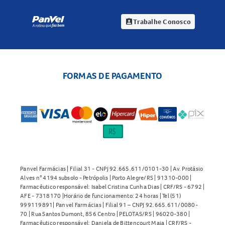
Trabalhe Conosco
assignment_ind
FORMAS DE PAGAMENTO
Panvel Farmácias | Filial 31 - CNPJ 92.665.611/0101-30 | Av. Protásio
Alves n° 4194 subsolo - Petrópolis | Porto Alegre/RS | 91310-000 |
Farmacêutico responsável: Isabel Cristina Cunha Dias | CRF/RS - 6792 |
AFE - 7318170 |Horário de funcionamento: 24 horas | Tel (51)
999119891| Panvel Farmácias | Filial 91 – CNPJ 92.665.611/0080-
70 | Rua Santos Dumont, 856 Centro | PELOTAS/RS | 96020-380 |
Farmacêutico responsável: Daniela de Bittencourt Maia | CRF/RS -