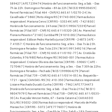
589427 | AFE 7239474 |Horário de funcionamento: Seg. a Sab. - Das
7h às 22h. Domingos e Feriados – 8h às 22h | Tel (53) 999505659 |
Panvel Farmácias | Filial 464 - CNPJ 92.665.611/0270-24 | Av.
Cavalhada n° 3860 | Porto Alegre/RS | 91740-000 | Farmacêutico
responsável: Mariana Cervo | CRF/RS - 535349 | AFE - 7421850 |
Horário de funcionamento: 24 horas | Tel (51) 995672339| Panvel
Farmácias | Filial 507 - CNPJ 92.665.611/0320-28 | Av. Marechal
Floriano Peixoto n° 2160 | Curitiba/PR | 91010.002 | Farmacêutico
responsável: Edilson Pedro Martello Junior| CRF/PR - 24873 | AFE -
7.41057.1| Horário de funcionamento: Seg. a Sex. - Das 7s às 23h.
Domingos e Feriados - Das 7s às 23h | Tel (41) 991349216 | Panvel
Farmácias | Filial 701 - CNPJ 92.665.611/0192-77 | Av. Cristóvão
Colombo, 976/980| Porto Alegre/RS | 90560-001 | Farmacêutico
responsável: Crislane Oliveira dos Santos | CRF/RS - 590651 | AFE -
7270467 | Horário de funcionamento: Seg. a Sex. - Das 7:30h às 22hs.
Domingos e Feriados – Fechado | Tel (51) 999064279 | Panvel
Farmácias | Filial 739 – CNPJ 92.665.611/0514-05 | Av. Boqueirão –
1721 - Igara | CANOAS /RS | 92.410-350 | Farmacêutico responsável:
Lisiane Machado Ducatti Cunha | CRF/RS - 7962 | AFE 7734473
|Horário de funcionamento: Seg. a Sab. - Das 7hs às 21hs | Tel (51)
980479791| Panvel Farmácias | Filial 758 – CNPJ 92.665.611/0535-
30 | Av. Rua João Venzon Netto, 67 – Santa Catarina | CAXIAS DO
SUL/RS | 95032-200| Farmacêutico responsável: Marcelo de Mello
Maraschin | CRF/RS - 5072 | AFE 7776037 | Horário de
funcionamento: Seg. a Sex. - Das 8h às 22hs, Sab 8 – 18 h Domingos