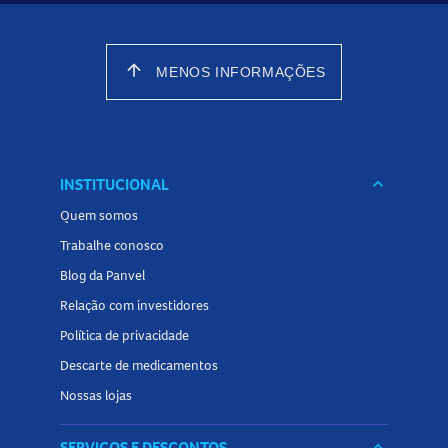
arrow_upward
MENOS INFORMAÇÕES
INSTITUCIONAL
keyboard_arrow_down
Quem somos
Trabalhe conosco
Blog da Panvel
Relação com investidores
Política de privacidade
Descarte de medicamentos
Nossas lojas
SERVIÇOS E DESCONTOS
keyboard_arrow_down