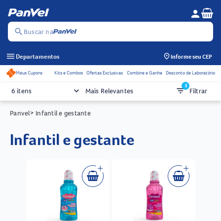
Se
person
Menu do c
search
Buscar na
menu
Departamentos
Informe seu CEP
Meus Cupons
Kits e Combos
Ofertas Exclusivas
Combine e Ganhe
Desconto de Laboratório
Acessos rápidos do cabeçalho
3
keyboard_arrow_down
filter_list
6 itens
Mais Relevantes
Filtrar
Panvel
> Infantil e gestante
infantil e gestante