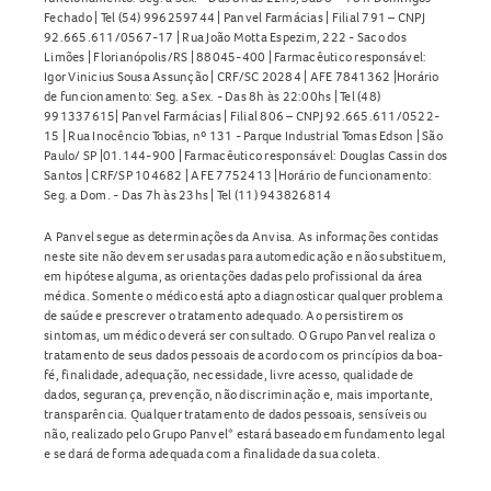
Fechado | Tel (54) 996259744 | Panvel Farmácias | Filial 791 – CNPJ
92.665.611/0567-17 | Rua João Motta Espezim, 222 - Saco dos
Limões | Florianópolis/RS | 88045-400 | Farmacêutico responsável:
Igor Vinicius Sousa Assunção | CRF/SC 20284 | AFE 7841362 |Horário
de funcionamento: Seg. a Sex. - Das 8h às 22:00hs | Tel (48)
991337615| Panvel Farmácias | Filial 806 – CNPJ 92.665.611/0522-
15 | Rua Inocêncio Tobias, nº 131 - Parque Industrial Tomas Edson | São
Paulo/ SP |01.144-900 | Farmacêutico responsável: Douglas Cassin dos
Santos | CRF/SP 104682 | AFE 7752413 |Horário de funcionamento:
Seg. a Dom. - Das 7h às 23hs | Tel (11) 943826814
A Panvel segue as determinações da Anvisa. As informações contidas
neste site não devem ser usadas para automedicação e não substituem,
em hipótese alguma, as orientações dadas pelo profissional da área
médica. Somente o médico está apto a diagnosticar qualquer problema
de saúde e prescrever o tratamento adequado. Ao persistirem os
sintomas, um médico deverá ser consultado. O Grupo Panvel realiza o
tratamento de seus dados pessoais de acordo com os princípios da boa-
fé, finalidade, adequação, necessidade, livre acesso, qualidade de
dados, segurança, prevenção, não discriminação e, mais importante,
transparência. Qualquer tratamento de dados pessoais, sensíveis ou
não, realizado pelo Grupo Panvel* estará baseado em fundamento legal
e se dará de forma adequada com a finalidade da sua coleta.