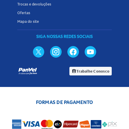
Trocas e devoluções
Ofertas
Mapa do site
SIGA NOSSAS REDES SOCIAIS
Trabalhe Conosco
assignment_ind
FORMAS DE PAGAMENTO