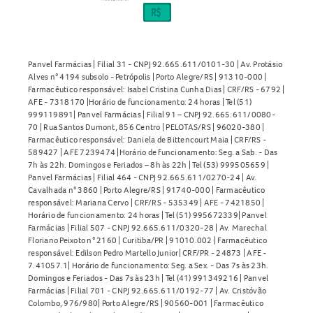
Panvel Farmácias | Filial 31 - CNPJ 92.665.611/0101-30 | Av. Protásio
Alves n° 4194 subsolo - Petrópolis | Porto Alegre/RS | 91310-000 |
Farmacêutico responsável: Isabel Cristina Cunha Dias | CRF/RS - 6792 |
AFE - 7318170 |Horário de funcionamento: 24 horas | Tel (51)
999119891| Panvel Farmácias | Filial 91 – CNPJ 92.665.611/0080-
70 | Rua Santos Dumont, 856 Centro | PELOTAS/RS | 96020-380 |
Farmacêutico responsável: Daniela de Bittencourt Maia | CRF/RS -
589427 | AFE 7239474 |Horário de funcionamento: Seg. a Sab. - Das
7h às 22h. Domingos e Feriados – 8h às 22h | Tel (53) 999505659 |
Panvel Farmácias | Filial 464 - CNPJ 92.665.611/0270-24 | Av.
Cavalhada n° 3860 | Porto Alegre/RS | 91740-000 | Farmacêutico
responsável: Mariana Cervo | CRF/RS - 535349 | AFE - 7421850 |
Horário de funcionamento: 24 horas | Tel (51) 995672339| Panvel
Farmácias | Filial 507 - CNPJ 92.665.611/0320-28 | Av. Marechal
Floriano Peixoto n° 2160 | Curitiba/PR | 91010.002 | Farmacêutico
responsável: Edilson Pedro Martello Junior| CRF/PR - 24873 | AFE -
7.41057.1| Horário de funcionamento: Seg. a Sex. - Das 7s às 23h.
Domingos e Feriados - Das 7s às 23h | Tel (41) 991349216 | Panvel
Farmácias | Filial 701 - CNPJ 92.665.611/0192-77 | Av. Cristóvão
Colombo, 976/980| Porto Alegre/RS | 90560-001 | Farmacêutico