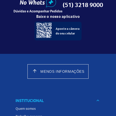
(51) 3218 9000
Baixe o nosso aplicativo
Aponte a câmera
do seu celular
arrow_upward
MENOS INFORMAÇÕES
INSTITUCIONAL
keyboard_arrow_down
Quem somos