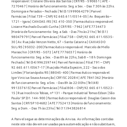
responsável: Crislane Oliveira dos Santos | CRF/RS - 590651 | AFE -
7270467 | Horário de funcionamento: Seg. a Sex. - Das 7:30h às 22hs.
Domingos e Feriados – Fechado | Tel (51) 999064279 | Panvel
Farmácias | Filial 739 – CNPJ 92.665.611/0514-05 | Av. Boqueirão –
1721 - Igara | CANOAS /RS | 92.410-350 | Farmacêutico responsável:
Lisiane Machado Ducatti Cunha | CRF/RS - 7962 | AFE 7734473
|Horário de funcionamento: Seg. a Sab. - Das 7hs às 21hs | Tel (51)
980479791| Panvel Farmácias | Filial 758 – CNPJ 92.665.611/0535-
30 | Av. Rua João Venzon Netto, 67 – Santa Catarina | CAXIAS DO
SUL/RS | 95032-200| Farmacêutico responsável: Marcelo de Mello
Maraschin | CRF/RS - 5072 | AFE 7776037 | Horário de
funcionamento: Seg. a Sex. - Das 8h às 22hs, Sab 8 – 18 h Domingos
Fechado | Tel (54) 996259744 | Panvel Farmácias | Filial 791 – CNPJ
92.665.611/0567-17 | Rua João Motta Espezim, 222 - Saco dos
Limões | Florianópolis/RS | 88045-400 | Farmacêutico responsável:
Igor Vinicius Sousa Assunção | CRF/SC 20284 | AFE 7841362 |Horário
de funcionamento: Seg. a Sex. - Das 8h às 22:00hs | Tel (48)
991337615| Panvel Farmácias | Filial 806 – CNPJ 92.665.611/0522-
15 | Rua Inocêncio Tobias, nº 131 - Parque Industrial Tomas Edson | São
Paulo/ SP |01.144-900 | Farmacêutico responsável: Douglas Cassin dos
Santos | CRF/SP 104682 | AFE 7752413 |Horário de funcionamento:
Seg. a Dom. - Das 7h às 23hs | Tel (11) 943826814
A Panvel segue as determinações da Anvisa. As informações contidas
neste site não devem ser usadas para automedicação e não substituem,