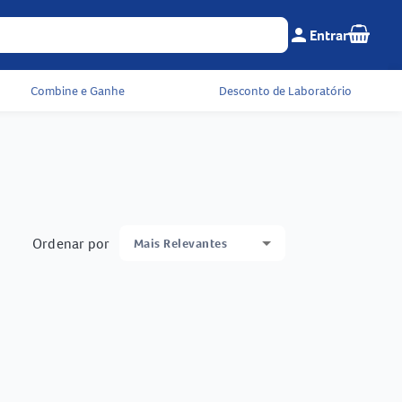
Seu c
person
Entrar
Menu do cliente e 
Combine e Ganhe
Desconto de Laboratório
Ordenar por
Mais Relevantes