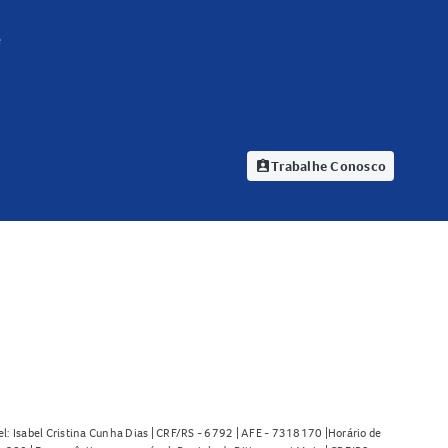
e
Trabalhe Conosco
assignment_ind
l: Isabel Cristina Cunha Dias | CRF/RS - 6792 | AFE - 7318170 |Horário de