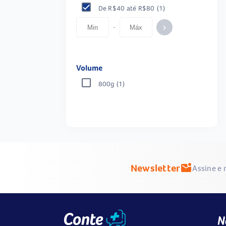
De R$40 até R$80
(1)
-
keyboard_arrow_right
Volume
800g
(1)
Newsletter
mark_email_unread
Assine e 