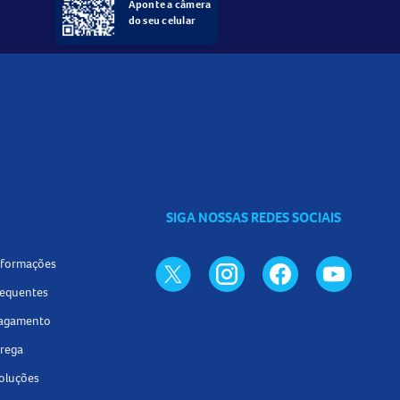
Aponte a câmera
do seu celular
SIGA NOSSAS REDES SOCIAIS
informações
requentes
pagamento
trega
voluções