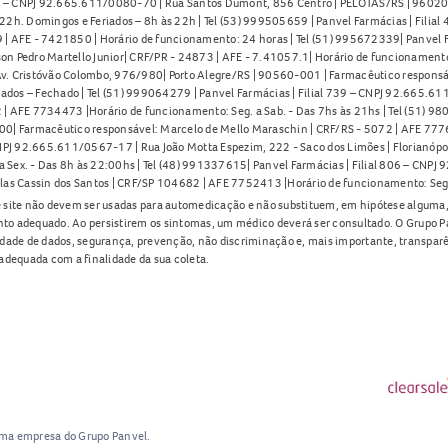
91 – CNPJ 92.665.611/0080-70 | Rua Santos Dumont, 856 Centro | PELOTAS/RS | 96020-
2h. Domingos e Feriados – 8h às 22h | Tel (53) 999505659 | Panvel Farmácias | Filia
| AFE - 7421850 | Horário de funcionamento: 24 horas | Tel (51) 995672339| Panvel F
on Pedro Martello Junior| CRF/PR - 24873 | AFE - 7.41057.1| Horário de funcionamento: 
. Cristóvão Colombo, 976/980| Porto Alegre/RS | 90560-001 | Farmacêutico responsáve
iados – Fechado | Tel (51) 999064279 | Panvel Farmácias | Filial 739 – CNPJ 92.665.6
| AFE 7734473 |Horário de funcionamento: Seg. a Sab. - Das 7hs às 21hs | Tel (51) 9
0| Farmacêutico responsável: Marcelo de Mello Maraschin | CRF/RS - 5072 | AFE 77760
NPJ 92.665.611/0567-17 | Rua João Motta Espezim, 222 - Saco dos Limões | Florianópo
ex. - Das 8h às 22:00hs | Tel (48) 991337615| Panvel Farmácias | Filial 806 – CNPJ 
las Cassin dos Santos | CRF/SP 104682 | AFE 7752413 |Horário de funcionamento: Seg
 site não devem ser usadas para automedicação e não substituem, em hipótese alguma, 
nto adequado. Ao persistirem os sintomas, um médico deverá ser consultado. O Grupo P
lidade de dados, segurança, prevenção, não discriminação e, mais importante, transpar
adequada com a finalidade da sua coleta.
uma empresa do Grupo Panvel.