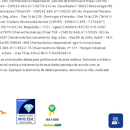
380 | Farmacêutico responsável: Daniela de Bittencourt Maia | CRF/RS -
l 464 - CNPJ 92.665.611/0270-24 | Av. Cavalhada n° 3860 | Porto Alegre/RS
armácias | Filial 507 - CNPJ 92.665.611/0320-28 | Av. Marechal Floriano
Seg. a Sex. - Das 7s às 23h. Domingos e Feriados - Das 7s às 23h | Tel (41)
l: Crislane Oliveira dos Santos | CRF/RS - 590651 | AFE - 7270467 |
11/0514-05 | Av. Boqueirão – 1721 - Igara | CANOAS /RS | 92.410-350 |
80479791| Panvel Farmácias | Filial 758 – CNPJ 92.665.611/0535-30 | Av.
37 | Horário de funcionamento: Seg. a Sex. - Das 8h às 22hs, Sab 8 – 18 h
lis/RS | 88045-400 | Farmacêutico responsável: Igor Vinicius Sousa
92.665.611/0522-15 | Rua Inocêncio Tobias, nº 131 - Parque Industrial
. a Dom. - Das 7h às 23hs | Tel (11) 943826814
as orientações dadas pelo profissional da área médica. Somente o médico
anvel realiza o tratamento de seus dados pessoais de acordo com os
ência. Qualquer tratamento de dados pessoais, sensíveis ou não, realizado
RA1000