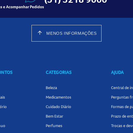
arrow_upward
MENOS INFORMAÇÕES
CONTOS
CATEGORIAS
AJUDA
Beleza
Central de 
ais
Medicamentos
Perguntas f
ório
Cuidado Diário
Formas de 
Bem Estar
Prazo de en
nuo
Perfumes
Trocas e de