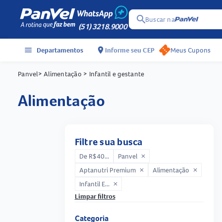
search
Buscar na
(51) 3218.9000
menu
Departamentos
location_on
Informe seu CEP
Meus Cupons
Panvel
> Alimentação
> Infantil e gestante
alimentação
Filtre sua busca
De R$40...
Panvel
close
Aptanutri Premium
Alimentação
close
close
Infantil E...
close
Limpar filtros
Categoria