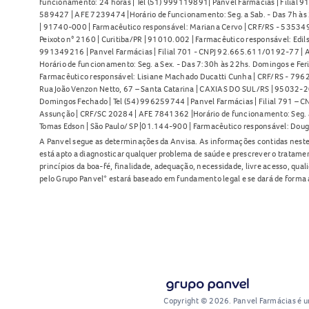
funcionamento: 24 horas | Tel (51) 999119891| Panvel Farmácias | Filial 
589427 | AFE 7239474 |Horário de funcionamento: Seg. a Sab. - Das 7h às 2
| 91740-000 | Farmacêutico responsável: Mariana Cervo | CRF/RS - 535349 
Peixoto n° 2160 | Curitiba/PR | 91010.002 | Farmacêutico responsável: Edils
991349216 | Panvel Farmácias | Filial 701 - CNPJ 92.665.611/0192-77 | Av
Horário de funcionamento: Seg. a Sex. - Das 7:30h às 22hs. Domingos e Fer
Farmacêutico responsável: Lisiane Machado Ducatti Cunha | CRF/RS - 7962 
Rua João Venzon Netto, 67 – Santa Catarina | CAXIAS DO SUL/RS | 95032-20
Domingos Fechado | Tel (54) 996259744 | Panvel Farmácias | Filial 791 – C
Assunção | CRF/SC 20284 | AFE 7841362 |Horário de funcionamento: Seg. a S
Tomas Edson | São Paulo/ SP |01.144-900 | Farmacêutico responsável: Doug
A Panvel segue as determinações da Anvisa. As informações contidas neste
está apto a diagnosticar qualquer problema de saúde e prescrever o tratame
princípios da boa-fé, finalidade, adequação, necessidade, livre acesso, qua
pelo Grupo Panvel* estará baseado em fundamento legal e se dará de forma 
Copyright © 2026. Panvel Farmácias é 