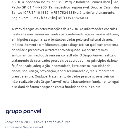
15 | Rua Inocêncio Tobias, nº 131 - Parque Industrial Tomas Edson | São
Paulo/ SP |01.144-900 | Farmacêutico responsável: Douglas Cassin dos
Santos | CRF/SP 104682 | AFE 7752413 |Horário de funcionamento:
Seg. a Dom. - Das 7h às 23hs | Tel (11) 943826814
A Panvel segue as determinações da Anvisa. As informações contidas
neste site não devem ser usadas para automedicação e não substituem,
em hipótese alguma, as orientações dadas pelo profissional da área
médica. Somente o médico está apto a diagnosticar qualquer problema
de saúde e prescrever o tratamento adequado. Ao persistirem os
sintomas, um médico deverá ser consultado. O Grupo Panvel realiza o
tratamento de seus dados pessoais de acordo com os princípios da boa-
fé, finalidade, adequação, necessidade, livre acesso, qualidade de
dados, segurança, prevenção, não discriminação e, mais importante,
transparência. Qualquer tratamento de dados pessoais, sensíveis ou
não, realizado pelo Grupo Panvel* estará baseado em fundamento legal
e se dará de forma adequada com a finalidade da sua coleta.
Copyright © 2026. Panvel Farmácias é uma
empresa do Grupo Panvel.