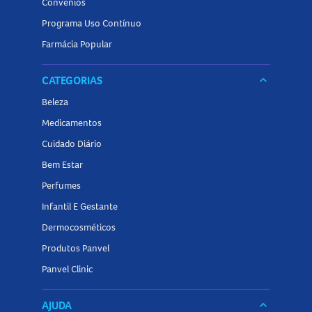
Convênios
Programa Uso Contínuo
Farmácia Popular
CATEGORIAS
keyboard_arrow_down
Beleza
Medicamentos
Cuidado Diário
Bem Estar
Perfumes
Infantil E Gestante
Dermocosméticos
Produtos Panvel
Panvel Clinic
AJUDA
keyboard_arrow_down