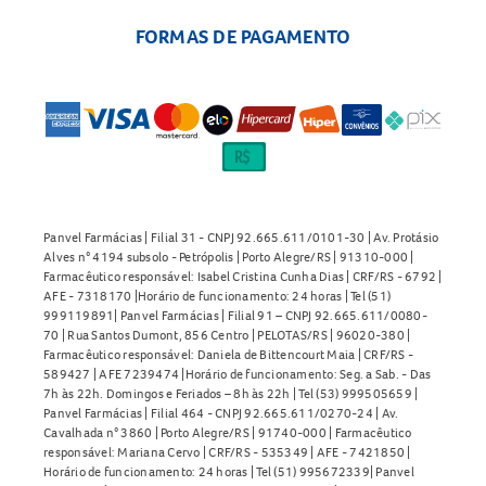
FORMAS DE PAGAMENTO
Panvel Farmácias | Filial 31 - CNPJ 92.665.611/0101-30 | Av. Protásio
Alves n° 4194 subsolo - Petrópolis | Porto Alegre/RS | 91310-000 |
Farmacêutico responsável: Isabel Cristina Cunha Dias | CRF/RS - 6792 |
AFE - 7318170 |Horário de funcionamento: 24 horas | Tel (51)
999119891| Panvel Farmácias | Filial 91 – CNPJ 92.665.611/0080-
70 | Rua Santos Dumont, 856 Centro | PELOTAS/RS | 96020-380 |
Farmacêutico responsável: Daniela de Bittencourt Maia | CRF/RS -
589427 | AFE 7239474 |Horário de funcionamento: Seg. a Sab. - Das
7h às 22h. Domingos e Feriados – 8h às 22h | Tel (53) 999505659 |
Panvel Farmácias | Filial 464 - CNPJ 92.665.611/0270-24 | Av.
Cavalhada n° 3860 | Porto Alegre/RS | 91740-000 | Farmacêutico
responsável: Mariana Cervo | CRF/RS - 535349 | AFE - 7421850 |
Horário de funcionamento: 24 horas | Tel (51) 995672339| Panvel