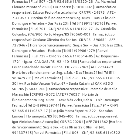
Farmácias | Filial 507 - CNPJ 92.665.611/0320-28 | Av. Marechal
Floriano Peixoto n° 2160 | Curitiba/PR | 91010.002 | Farmacêutico
responsável: Edilson Pedro Martello Junior| CRF/PR - 24873 | AFE -
7.41057.1| Horário de funcionamento: Seg. a Sex. - Das 7s às 23h.
Domingos e Feriados - Das 7s às 23h | Tel (41) 991349216 | Panvel
Farmácias | Filial 701 - CNPJ 92.665.611/0192-77 | Av. Cristóvão
Colombo, 976/980| Porto Alegre/RS | 90560-001 | Farmacêutico
responsável: Crislane Oliveira dos Santos | CRF/RS - 590651 | AFE -
7270467 | Horário de funcionamento: Seg. a Sex. - Das 7:30h às 22hs.
Domingos e Feriados – Fechado | Tel (51) 999064279 | Panvel
Farmácias | Filial 739 – CNPJ 92.665.611/0514-05 | Av. Boqueirão –
1721 - Igara | CANOAS /RS | 92.410-350 | Farmacêutico responsável:
Lisiane Machado Ducatti Cunha | CRF/RS - 7962 | AFE 7734473
|Horário de funcionamento: Seg. a Sab. - Das 7hs às 21hs | Tel (51)
980479791| Panvel Farmácias | Filial 758 – CNPJ 92.665.611/0535-
30 | Av. Rua João Venzon Netto, 67 – Santa Catarina | CAXIAS DO
SUL/RS | 95032-200| Farmacêutico responsável: Marcelo de Mello
Maraschin | CRF/RS - 5072 | AFE 7776037 | Horário de
funcionamento: Seg. a Sex. - Das 8h às 22hs, Sab 8 – 18 h Domingos
Fechado | Tel (54) 996259744 | Panvel Farmácias | Filial 791 – CNPJ
92.665.611/0567-17 | Rua João Motta Espezim, 222 - Saco dos
Limões | Florianópolis/RS | 88045-400 | Farmacêutico responsável:
Igor Vinicius Sousa Assunção | CRF/SC 20284 | AFE 7841362 |Horário
de funcionamento: Seg. a Sex. - Das 8h às 22:00hs | Tel (48)
991337615| Panvel Farmácias | Filial 806 – CNPJ 92.665.611/0522-