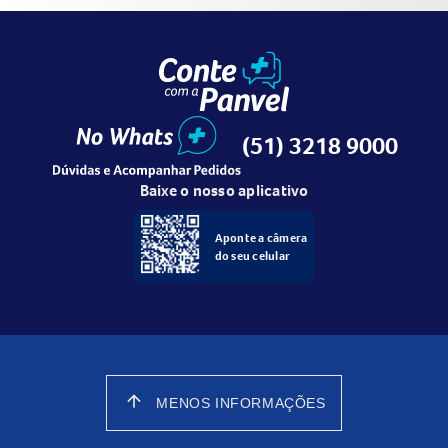
(51) 3218 9000
Baixe o nosso aplicativo
Aponte a câmera
do seu celular
arrow_upward
MENOS INFORMAÇÕES