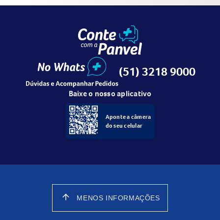
(51) 3218 9000
Baixe o nosso aplicativo
Aponte a câmera
do seu celular
arrow_upward
MENOS INFORMAÇÕES