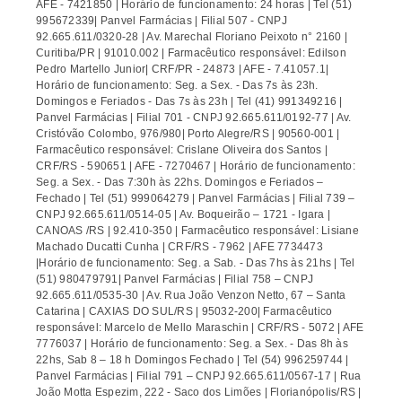
AFE - 7421850 | Horário de funcionamento: 24 horas | Tel (51)
995672339| Panvel Farmácias | Filial 507 - CNPJ
92.665.611/0320-28 | Av. Marechal Floriano Peixoto n° 2160 |
Curitiba/PR | 91010.002 | Farmacêutico responsável: Edilson
Pedro Martello Junior| CRF/PR - 24873 | AFE - 7.41057.1|
Horário de funcionamento: Seg. a Sex. - Das 7s às 23h.
Domingos e Feriados - Das 7s às 23h | Tel (41) 991349216 |
Panvel Farmácias | Filial 701 - CNPJ 92.665.611/0192-77 | Av.
Cristóvão Colombo, 976/980| Porto Alegre/RS | 90560-001 |
Farmacêutico responsável: Crislane Oliveira dos Santos |
CRF/RS - 590651 | AFE - 7270467 | Horário de funcionamento:
Seg. a Sex. - Das 7:30h às 22hs. Domingos e Feriados –
Fechado | Tel (51) 999064279 | Panvel Farmácias | Filial 739 –
CNPJ 92.665.611/0514-05 | Av. Boqueirão – 1721 - Igara |
CANOAS /RS | 92.410-350 | Farmacêutico responsável: Lisiane
Machado Ducatti Cunha | CRF/RS - 7962 | AFE 7734473
|Horário de funcionamento: Seg. a Sab. - Das 7hs às 21hs | Tel
(51) 980479791| Panvel Farmácias | Filial 758 – CNPJ
92.665.611/0535-30 | Av. Rua João Venzon Netto, 67 – Santa
Catarina | CAXIAS DO SUL/RS | 95032-200| Farmacêutico
responsável: Marcelo de Mello Maraschin | CRF/RS - 5072 | AFE
7776037 | Horário de funcionamento: Seg. a Sex. - Das 8h às
22hs, Sab 8 – 18 h Domingos Fechado | Tel (54) 996259744 |
Panvel Farmácias | Filial 791 – CNPJ 92.665.611/0567-17 | Rua
João Motta Espezim, 222 - Saco dos Limões | Florianópolis/RS |