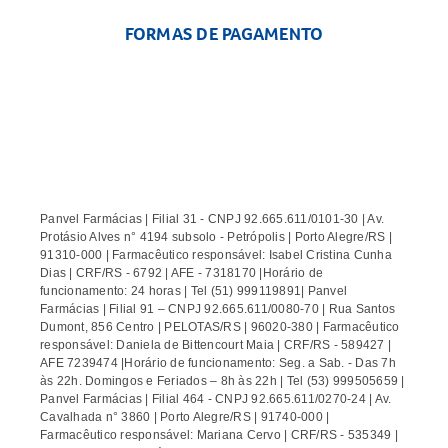
FORMAS DE PAGAMENTO
Panvel Farmácias | Filial 31 - CNPJ 92.665.611/0101-30 | Av.
Protásio Alves n° 4194 subsolo - Petrópolis | Porto Alegre/RS |
91310-000 | Farmacêutico responsável: Isabel Cristina Cunha
Dias | CRF/RS - 6792 | AFE - 7318170 |Horário de
funcionamento: 24 horas | Tel (51) 999119891| Panvel
Farmácias | Filial 91 – CNPJ 92.665.611/0080-70 | Rua Santos
Dumont, 856 Centro | PELOTAS/RS | 96020-380 | Farmacêutico
responsável: Daniela de Bittencourt Maia | CRF/RS - 589427 |
AFE 7239474 |Horário de funcionamento: Seg. a Sab. - Das 7h
às 22h. Domingos e Feriados – 8h às 22h | Tel (53) 999505659 |
Panvel Farmácias | Filial 464 - CNPJ 92.665.611/0270-24 | Av.
Cavalhada n° 3860 | Porto Alegre/RS | 91740-000 |
Farmacêutico responsável: Mariana Cervo | CRF/RS - 535349 |