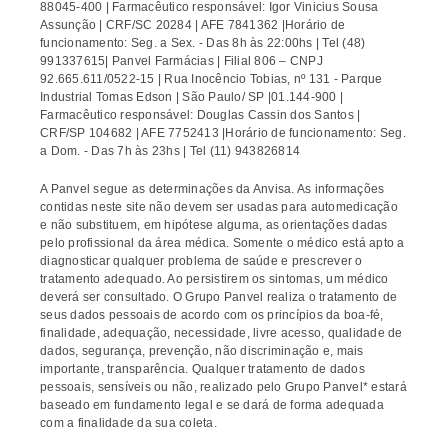
88045-400 | Farmacêutico responsável: Igor Vinicius Sousa
Assunção | CRF/SC 20284 | AFE 7841362 |Horário de
funcionamento: Seg. a Sex. - Das 8h às 22:00hs | Tel (48)
991337615| Panvel Farmácias | Filial 806 – CNPJ
92.665.611/0522-15 | Rua Inocêncio Tobias, nº 131 - Parque
Industrial Tomas Edson | São Paulo/ SP |01.144-900 |
Farmacêutico responsável: Douglas Cassin dos Santos |
CRF/SP 104682 | AFE 7752413 |Horário de funcionamento: Seg.
a Dom. - Das 7h às 23hs | Tel (11) 943826814
A Panvel segue as determinações da Anvisa. As informações
contidas neste site não devem ser usadas para automedicação
e não substituem, em hipótese alguma, as orientações dadas
pelo profissional da área médica. Somente o médico está apto a
diagnosticar qualquer problema de saúde e prescrever o
tratamento adequado. Ao persistirem os sintomas, um médico
deverá ser consultado. O Grupo Panvel realiza o tratamento de
seus dados pessoais de acordo com os princípios da boa-fé,
finalidade, adequação, necessidade, livre acesso, qualidade de
dados, segurança, prevenção, não discriminação e, mais
importante, transparência. Qualquer tratamento de dados
pessoais, sensíveis ou não, realizado pelo Grupo Panvel* estará
baseado em fundamento legal e se dará de forma adequada
com a finalidade da sua coleta.