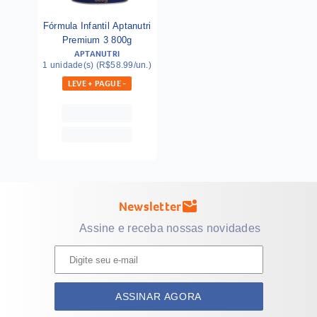
Fórmula Infantil Aptanutri
Premium 3 800g
APTANUTRI
1 unidade(s) (R$58.99/un.)
LEVE + PAGUE -
Newsletter
mark_email_unread
Assine e receba nossas novidades
ASSINAR AGORA