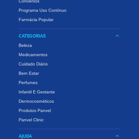
Convênios
Programa Uso Contínuo
Farmácia Popular
CATEGORIAS
keyboard_arrow_down
Beleza
Medicamentos
Cuidado Diário
Bem Estar
Perfumes
Infantil E Gestante
Dermocosméticos
Produtos Panvel
Panvel Clinic
AJUDA
keyboard_arrow_down