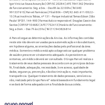
Igor Vinicius Sousa Assunção | CRF/SC 20284 | AFE 7841362 |Horário
de funcionamento: Seg. a Sex. - Das 8h às 22:00hs | Tel (48)
991337615| Panvel Farmácias | Filial 806 – CNPJ 92.665.611/0522-
15 | Rua Inocêncio Tobias, nº 131 - Parque Industrial Tomas Edson | São
Paulo/ SP |01.144-900 | Farmacêutico responsável: Douglas Cassin dos
Santos | CRF/SP 104682 | AFE 7752413 |Horário de funcionamento:
Seg. a Dom. - Das 7h às 23hs | Tel (11) 943826814
A Panvel segue as determinações da Anvisa. As informações contidas
neste site não devem ser usadas para automedicação e não substituem,
em hipótese alguma, as orientações dadas pelo profissional da área
médica. Somente o médico está apto a diagnosticar qualquer problema
de saúde e prescrever o tratamento adequado. Ao persistirem os
sintomas, um médico deverá ser consultado. O Grupo Panvel realiza o
tratamento de seus dados pessoais de acordo com os princípios da boa-
fé, finalidade, adequação, necessidade, livre acesso, qualidade de
dados, segurança, prevenção, não discriminação e, mais importante,
transparência. Qualquer tratamento de dados pessoais, sensíveis ou
não, realizado pelo Grupo Panvel* estará baseado em fundamento legal
e se dará de forma adequada com a finalidade da sua coleta.