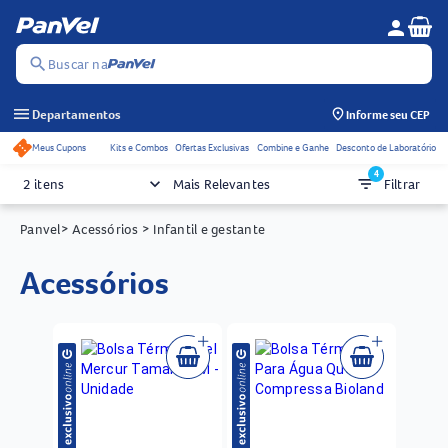
Se
person
Menu do c
search
Buscar na
menu
Departamentos
Informe seu CEP
Meus Cupons
Kits e Combos
Ofertas Exclusivas
Combine e Ganhe
Desconto de Laboratório
Acessos rápidos do cabeçalho
4
keyboard_arrow_down
filter_list
2 itens
Mais Relevantes
Filtrar
Panvel
> Acessórios
> Infantil e gestante
acessórios