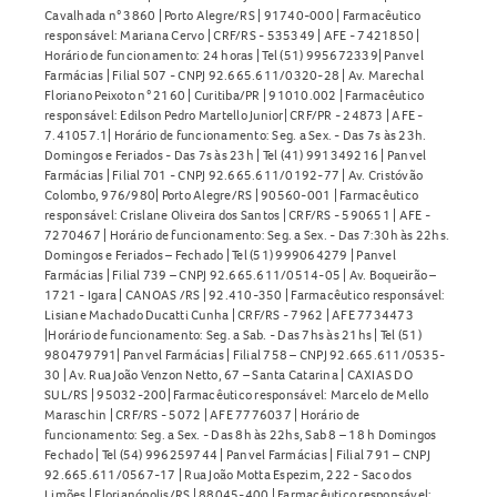
Cavalhada n° 3860 | Porto Alegre/RS | 91740-000 | Farmacêutico
responsável: Mariana Cervo | CRF/RS - 535349 | AFE - 7421850 |
Horário de funcionamento: 24 horas | Tel (51) 995672339| Panvel
Farmácias | Filial 507 - CNPJ 92.665.611/0320-28 | Av. Marechal
Floriano Peixoto n° 2160 | Curitiba/PR | 91010.002 | Farmacêutico
responsável: Edilson Pedro Martello Junior| CRF/PR - 24873 | AFE -
7.41057.1| Horário de funcionamento: Seg. a Sex. - Das 7s às 23h.
Domingos e Feriados - Das 7s às 23h | Tel (41) 991349216 | Panvel
Farmácias | Filial 701 - CNPJ 92.665.611/0192-77 | Av. Cristóvão
Colombo, 976/980| Porto Alegre/RS | 90560-001 | Farmacêutico
responsável: Crislane Oliveira dos Santos | CRF/RS - 590651 | AFE -
7270467 | Horário de funcionamento: Seg. a Sex. - Das 7:30h às 22hs.
Domingos e Feriados – Fechado | Tel (51) 999064279 | Panvel
Farmácias | Filial 739 – CNPJ 92.665.611/0514-05 | Av. Boqueirão –
1721 - Igara | CANOAS /RS | 92.410-350 | Farmacêutico responsável:
Lisiane Machado Ducatti Cunha | CRF/RS - 7962 | AFE 7734473
|Horário de funcionamento: Seg. a Sab. - Das 7hs às 21hs | Tel (51)
980479791| Panvel Farmácias | Filial 758 – CNPJ 92.665.611/0535-
30 | Av. Rua João Venzon Netto, 67 – Santa Catarina | CAXIAS DO
SUL/RS | 95032-200| Farmacêutico responsável: Marcelo de Mello
Maraschin | CRF/RS - 5072 | AFE 7776037 | Horário de
funcionamento: Seg. a Sex. - Das 8h às 22hs, Sab 8 – 18 h Domingos
Fechado | Tel (54) 996259744 | Panvel Farmácias | Filial 791 – CNPJ
92.665.611/0567-17 | Rua João Motta Espezim, 222 - Saco dos
Limões | Florianópolis/RS | 88045-400 | Farmacêutico responsável: