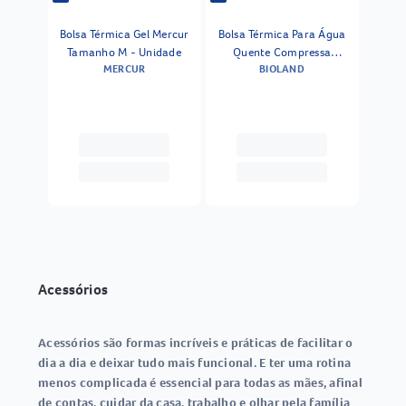
Bolsa Térmica Gel Mercur
Bolsa Térmica Para Água
Tamanho M - Unidade
Quente Compressa
MERCUR
BIOLAND
Bioland
Acessórios
Acessórios são formas incríveis e práticas de facilitar o
dia a dia e deixar tudo mais funcional. E ter uma rotina
menos complicada é essencial para todas as mães, afinal
de contas, cuidar da casa, trabalho e olhar pela família