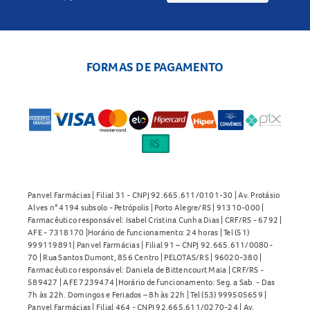
FORMAS DE PAGAMENTO
Panvel Farmácias | Filial 31 - CNPJ 92.665.611/0101-30 | Av. Protásio
Alves n° 4194 subsolo - Petrópolis | Porto Alegre/RS | 91310-000 |
Farmacêutico responsável: Isabel Cristina Cunha Dias | CRF/RS - 6792 |
AFE - 7318170 |Horário de funcionamento: 24 horas | Tel (51)
999119891| Panvel Farmácias | Filial 91 – CNPJ 92.665.611/0080-
70 | Rua Santos Dumont, 856 Centro | PELOTAS/RS | 96020-380 |
Farmacêutico responsável: Daniela de Bittencourt Maia | CRF/RS -
589427 | AFE 7239474 |Horário de funcionamento: Seg. a Sab. - Das
7h às 22h. Domingos e Feriados – 8h às 22h | Tel (53) 999505659 |
Panvel Farmácias | Filial 464 - CNPJ 92.665.611/0270-24 | Av.