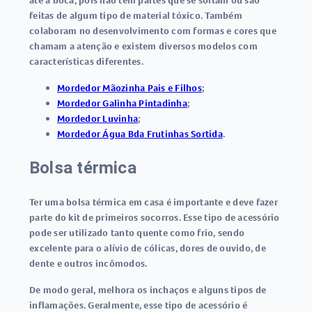
até a boca, pois não têm partes que se soltam ou são
feitas de algum tipo de material tóxico. Também
colaboram no desenvolvimento com formas e cores que
chamam a atenção e existem diversos modelos com
características diferentes.
Mordedor Mãozinha Pais e Filhos
;
Mordedor Galinha Pintadinha
;
Mordedor Luvinha
;
Mordedor Água Bda Frutinhas Sortida
.
Bolsa térmica
Ter uma bolsa térmica em casa é importante e deve fazer
parte do kit de primeiros socorros. Esse tipo de acessório
pode ser utilizado tanto quente como frio, sendo
excelente para o alívio de cólicas, dores de ouvido, de
dente e outros incômodos.
De modo geral, melhora os inchaços e alguns tipos de
inflamações. Geralmente, esse tipo de acessório é