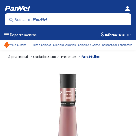
person
Menu d
Se
Buscar na
search
menu
Departamentos
Informe seu CEP
Meus Cupons
Kits e Combos
Ofertas Exclusivas
Combine e Ganhe
Desconto de Laboratório
Acessos rápidos do cabeçalho
>
>
>
Página Inicial
Cuidado Diário
Presentes
Para Mulher