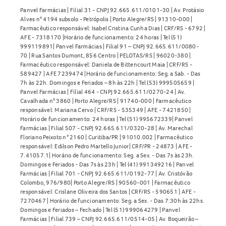
Panvel Farmácias | Filial 31 - CNPJ 92.665.611/0101-30 | Av. Protásio
Alves n° 4194 subsolo - Petrópolis | Porto Alegre/RS | 91310-000 |
Farmacêutico responsável: Isabel Cristina Cunha Dias | CRF/RS - 6792 |
AFE - 7318170 |Horário de funcionamento: 24 horas | Tel (51)
999119891| Panvel Farmácias | Filial 91 – CNPJ 92.665.611/0080-
70 | Rua Santos Dumont, 856 Centro | PELOTAS/RS | 96020-380 |
Farmacêutico responsável: Daniela de Bittencourt Maia | CRF/RS -
589427 | AFE 7239474 |Horário de funcionamento: Seg. a Sab. - Das
7h às 22h. Domingos e Feriados – 8h às 22h | Tel (53) 999505659 |
Panvel Farmácias | Filial 464 - CNPJ 92.665.611/0270-24 | Av.
Cavalhada n° 3860 | Porto Alegre/RS | 91740-000 | Farmacêutico
responsável: Mariana Cervo | CRF/RS - 535349 | AFE - 7421850 |
Horário de funcionamento: 24 horas | Tel (51) 995672339| Panvel
Farmácias | Filial 507 - CNPJ 92.665.611/0320-28 | Av. Marechal
Floriano Peixoto n° 2160 | Curitiba/PR | 91010.002 | Farmacêutico
responsável: Edilson Pedro Martello Junior| CRF/PR - 24873 | AFE -
7.41057.1| Horário de funcionamento: Seg. a Sex. - Das 7s às 23h.
Domingos e Feriados - Das 7s às 23h | Tel (41) 991349216 | Panvel
Farmácias | Filial 701 - CNPJ 92.665.611/0192-77 | Av. Cristóvão
Colombo, 976/980| Porto Alegre/RS | 90560-001 | Farmacêutico
responsável: Crislane Oliveira dos Santos | CRF/RS - 590651 | AFE -
7270467 | Horário de funcionamento: Seg. a Sex. - Das 7:30h às 22hs.
Domingos e Feriados – Fechado | Tel (51) 999064279 | Panvel
Farmácias | Filial 739 – CNPJ 92.665.611/0514-05 | Av. Boqueirão –