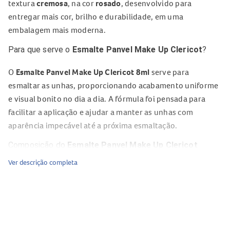
textura
cremosa
, na cor
rosado
, desenvolvido para
entregar mais cor, brilho e durabilidade, em uma
embalagem mais moderna.
Para que serve o
Esmalte Panvel Make Up Clericot
?
O
Esmalte Panvel Make Up Clericot 8ml
serve para
esmaltar as unhas, proporcionando acabamento uniforme
e visual bonito no dia a dia. A fórmula foi pensada para
facilitar a aplicação e ajudar a manter as unhas com
aparência impecável até a próxima esmaltação.
Composição do
Esmalte Panvel Make Up Clericot
Ver descrição completa
Acetato de Butila
Acetato de Etila
Tolueno
Piroxilina
Resina Tosilamida Formaldeído