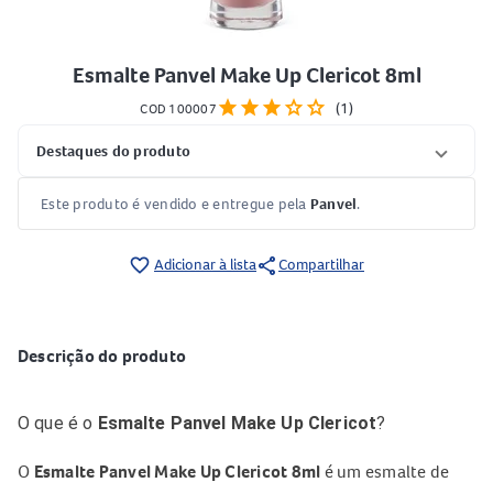
Esmalte Panvel Make Up Clericot 8ml
star
star
star
star
star
(1)
COD 100007
Destaques do produto
Este produto é vendido e entregue pela
Panvel
.
share
favorite_border
Adicionar à lista
Compartilhar
Descrição do produto
O que é o
Esmalte Panvel Make Up Clericot
?
O
Esmalte Panvel Make Up Clericot 8ml
é um esmalte de