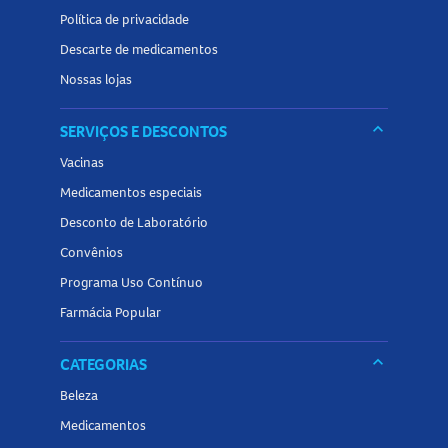
Política de privacidade
Conteúdo:
8ml
.
Descarte de medicamentos
Conheça outros produtos relacionados a
Nossas lojas
Monte Seu
Presente
na Panvel Farmácias e encontre tudo o que
keyboard_arrow_down
SERVIÇOS E DESCONTOS
precisa para montar um presente especial com itens de
beleza e autocuidado!
Vacinas
Medicamentos especiais
Desconto de Laboratório
Convênios
Programa Uso Contínuo
Farmácia Popular
keyboard_arrow_down
CATEGORIAS
Beleza
Medicamentos