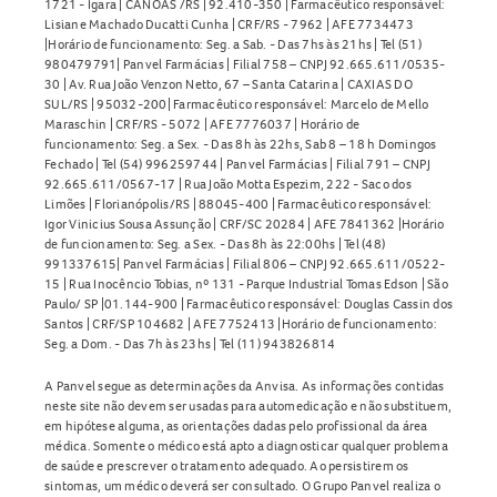
1721 - Igara | CANOAS /RS | 92.410-350 | Farmacêutico responsável:
Lisiane Machado Ducatti Cunha | CRF/RS - 7962 | AFE 7734473
|Horário de funcionamento: Seg. a Sab. - Das 7hs às 21hs | Tel (51)
980479791| Panvel Farmácias | Filial 758 – CNPJ 92.665.611/0535-
30 | Av. Rua João Venzon Netto, 67 – Santa Catarina | CAXIAS DO
SUL/RS | 95032-200| Farmacêutico responsável: Marcelo de Mello
Maraschin | CRF/RS - 5072 | AFE 7776037 | Horário de
funcionamento: Seg. a Sex. - Das 8h às 22hs, Sab 8 – 18 h Domingos
Fechado | Tel (54) 996259744 | Panvel Farmácias | Filial 791 – CNPJ
92.665.611/0567-17 | Rua João Motta Espezim, 222 - Saco dos
Limões | Florianópolis/RS | 88045-400 | Farmacêutico responsável:
Igor Vinicius Sousa Assunção | CRF/SC 20284 | AFE 7841362 |Horário
de funcionamento: Seg. a Sex. - Das 8h às 22:00hs | Tel (48)
991337615| Panvel Farmácias | Filial 806 – CNPJ 92.665.611/0522-
15 | Rua Inocêncio Tobias, nº 131 - Parque Industrial Tomas Edson | São
Paulo/ SP |01.144-900 | Farmacêutico responsável: Douglas Cassin dos
Santos | CRF/SP 104682 | AFE 7752413 |Horário de funcionamento:
Seg. a Dom. - Das 7h às 23hs | Tel (11) 943826814
A Panvel segue as determinações da Anvisa. As informações contidas
neste site não devem ser usadas para automedicação e não substituem,
em hipótese alguma, as orientações dadas pelo profissional da área
médica. Somente o médico está apto a diagnosticar qualquer problema
de saúde e prescrever o tratamento adequado. Ao persistirem os
sintomas, um médico deverá ser consultado. O Grupo Panvel realiza o