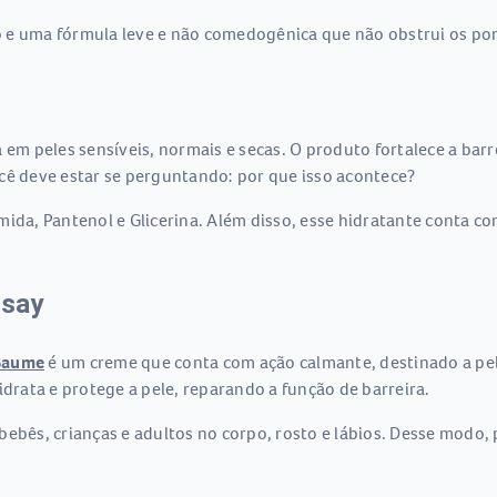
e uma fórmula leve e não comedogênica que não obstrui os poros
 em peles sensíveis, normais e secas. O produto fortalece a bar
cê deve estar se perguntando: por que isso acontece?
mida, Pantenol e Glicerina. Além disso, esse hidratante conta c
osay
 Baume
é um creme que conta com ação calmante, destinado a pele
idrata e protege a pele, reparando a função de barreira.
bebês, crianças e adultos no corpo, rosto e lábios. Desse modo