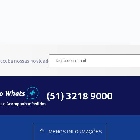
receba nossas novidades
(51) 3218 9000
arrow_upward
MENOS INFORMAÇÕES