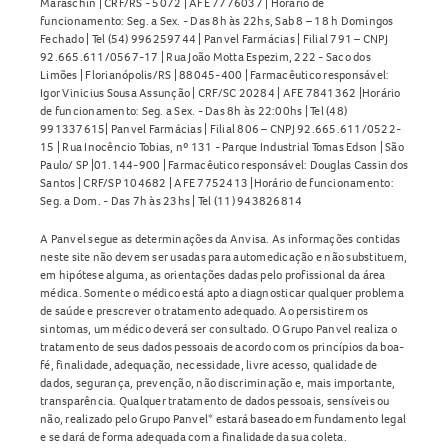
Maraschin | CRF/RS - 5072 | AFE 7776037 | Horário de
funcionamento: Seg. a Sex. - Das 8h às 22hs, Sab 8 – 18 h Domingos
Fechado | Tel (54) 996259744 | Panvel Farmácias | Filial 791 – CNPJ
92.665.611/0567-17 | Rua João Motta Espezim, 222 - Saco dos
Limões | Florianópolis/RS | 88045-400 | Farmacêutico responsável:
Igor Vinicius Sousa Assunção | CRF/SC 20284 | AFE 7841362 |Horário
de funcionamento: Seg. a Sex. - Das 8h às 22:00hs | Tel (48)
991337615| Panvel Farmácias | Filial 806 – CNPJ 92.665.611/0522-
15 | Rua Inocêncio Tobias, nº 131 - Parque Industrial Tomas Edson | São
Paulo/ SP |01.144-900 | Farmacêutico responsável: Douglas Cassin dos
Santos | CRF/SP 104682 | AFE 7752413 |Horário de funcionamento:
Seg. a Dom. - Das 7h às 23hs | Tel (11) 943826814
A Panvel segue as determinações da Anvisa. As informações contidas
neste site não devem ser usadas para automedicação e não substituem,
em hipótese alguma, as orientações dadas pelo profissional da área
médica. Somente o médico está apto a diagnosticar qualquer problema
de saúde e prescrever o tratamento adequado. Ao persistirem os
sintomas, um médico deverá ser consultado. O Grupo Panvel realiza o
tratamento de seus dados pessoais de acordo com os princípios da boa-
fé, finalidade, adequação, necessidade, livre acesso, qualidade de
dados, segurança, prevenção, não discriminação e, mais importante,
transparência. Qualquer tratamento de dados pessoais, sensíveis ou
não, realizado pelo Grupo Panvel* estará baseado em fundamento legal
e se dará de forma adequada com a finalidade da sua coleta.