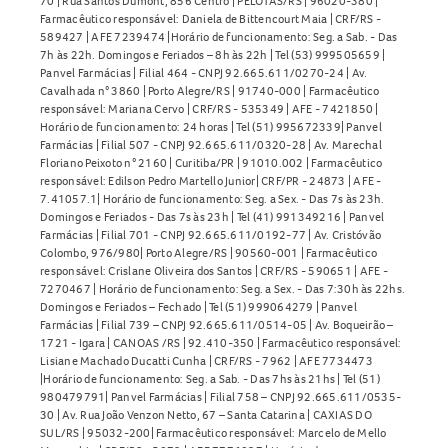
70 | Rua Santos Dumont, 856 Centro | PELOTAS/RS | 96020-380 |
Farmacêutico responsável: Daniela de Bittencourt Maia | CRF/RS -
589427 | AFE 7239474 |Horário de funcionamento: Seg. a Sab. - Das
7h às 22h. Domingos e Feriados – 8h às 22h | Tel (53) 999505659 |
Panvel Farmácias | Filial 464 - CNPJ 92.665.611/0270-24 | Av.
Cavalhada n° 3860 | Porto Alegre/RS | 91740-000 | Farmacêutico
responsável: Mariana Cervo | CRF/RS - 535349 | AFE - 7421850 |
Horário de funcionamento: 24 horas | Tel (51) 995672339| Panvel
Farmácias | Filial 507 - CNPJ 92.665.611/0320-28 | Av. Marechal
Floriano Peixoto n° 2160 | Curitiba/PR | 91010.002 | Farmacêutico
responsável: Edilson Pedro Martello Junior| CRF/PR - 24873 | AFE -
7.41057.1| Horário de funcionamento: Seg. a Sex. - Das 7s às 23h.
Domingos e Feriados - Das 7s às 23h | Tel (41) 991349216 | Panvel
Farmácias | Filial 701 - CNPJ 92.665.611/0192-77 | Av. Cristóvão
Colombo, 976/980| Porto Alegre/RS | 90560-001 | Farmacêutico
responsável: Crislane Oliveira dos Santos | CRF/RS - 590651 | AFE -
7270467 | Horário de funcionamento: Seg. a Sex. - Das 7:30h às 22hs.
Domingos e Feriados – Fechado | Tel (51) 999064279 | Panvel
Farmácias | Filial 739 – CNPJ 92.665.611/0514-05 | Av. Boqueirão –
1721 - Igara | CANOAS /RS | 92.410-350 | Farmacêutico responsável:
Lisiane Machado Ducatti Cunha | CRF/RS - 7962 | AFE 7734473
|Horário de funcionamento: Seg. a Sab. - Das 7hs às 21hs | Tel (51)
980479791| Panvel Farmácias | Filial 758 – CNPJ 92.665.611/0535-
30 | Av. Rua João Venzon Netto, 67 – Santa Catarina | CAXIAS DO
SUL/RS | 95032-200| Farmacêutico responsável: Marcelo de Mello