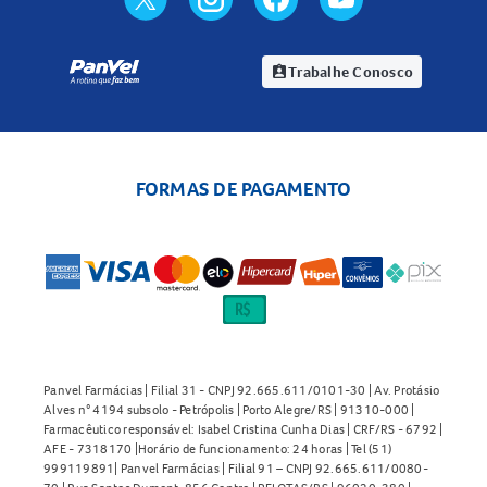
Trabalhe Conosco
assignment_ind
FORMAS DE PAGAMENTO
Panvel Farmácias | Filial 31 - CNPJ 92.665.611/0101-30 | Av. Protásio
Alves n° 4194 subsolo - Petrópolis | Porto Alegre/RS | 91310-000 |
Farmacêutico responsável: Isabel Cristina Cunha Dias | CRF/RS - 6792 |
AFE - 7318170 |Horário de funcionamento: 24 horas | Tel (51)
999119891| Panvel Farmácias | Filial 91 – CNPJ 92.665.611/0080-