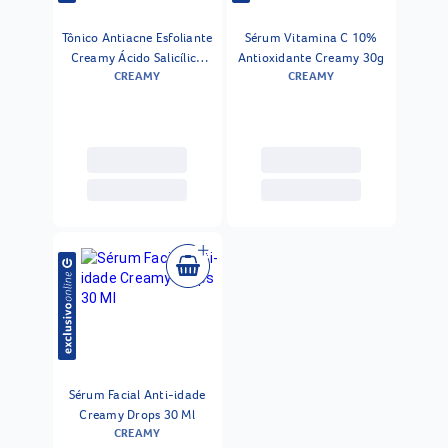
Tônico Antiacne Esfoliante
Sérum Vitamina C 10%
Creamy Ácido Salicílico
Antioxidante Creamy 30g
CREAMY
CREAMY
90ml
Sérum Facial Anti-idade
Creamy Drops 30 Ml
CREAMY