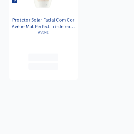
Protetor Solar Facial Com Cor
Avène Mat Perfect Tri-defense
Ultra Fluido Fps 50 2.5 Médio
AVENE
Escuro