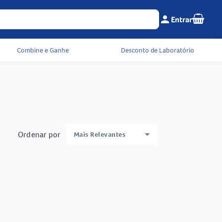
Seu c
person
Entrar
Menu do cliente e 
Combine e Ganhe
Desconto de Laboratório
Ordenar por
Mais Relevantes