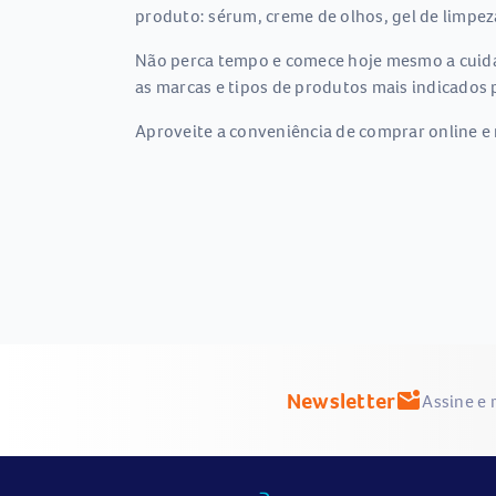
produto: sérum, creme de olhos, gel de limpeza
Não perca tempo e comece hoje mesmo a cuidar
as marcas e tipos de produtos mais indicados 
Aproveite a conveniência de comprar online e 
Newsletter
mark_email_unread
Assine e 