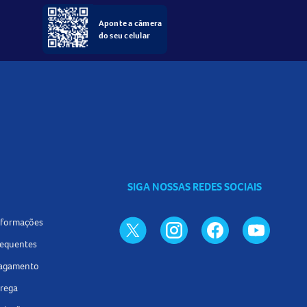
Aponte a câmera
do seu celular
SIGA NOSSAS REDES SOCIAIS
informações
requentes
pagamento
trega