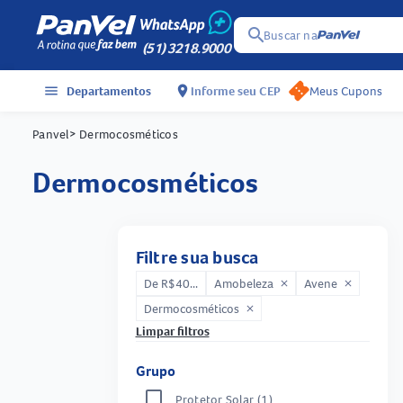
search
Buscar na
(51) 3218.9000
menu
Departamentos
location_on
Informe seu CEP
Meus Cupons
Panvel
> Dermocosméticos
dermocosméticos
Filtre sua busca
De R$40...
Amobeleza
Avene
close
close
Dermocosméticos
close
Limpar filtros
Grupo
Protetor Solar
(1)