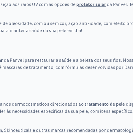
osição aos raios UV com as opções de
protetor solar
da Panvel. T
 de oleosidade, com ou sem cor, ação anti-idade, com efeito br
 para manter a saúde da sua pele em dia!
ar
da Panvel para restaurar a saúde e a beleza dos seus fios. Noss
 máscaras de tratamento, com fórmulas desenvolvidas por Darro
sta nos dermocosméticos direcionados ao
tratamento de pele
dis
r às necessidades específicas da sua pele, com itens específico
 Skinceuticals e outras marcas recomendadas por dermatologis