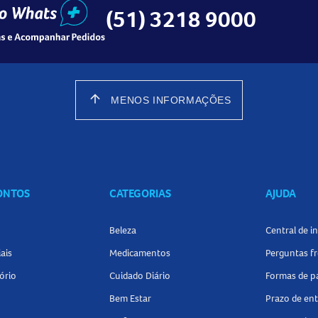
(51) 3218 9000
arrow_upward
MENOS INFORMAÇÕES
CONTOS
CATEGORIAS
AJUDA
Beleza
Central de 
ais
Medicamentos
Perguntas f
ório
Cuidado Diário
Formas de 
Bem Estar
Prazo de en