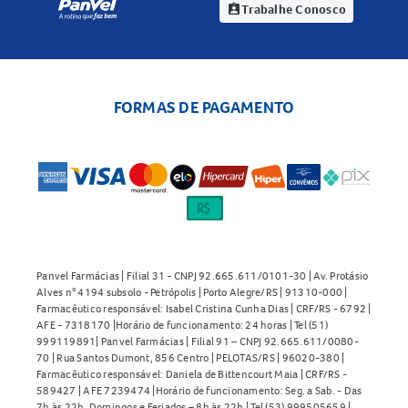
Trabalhe Conosco
assignment_ind
FORMAS DE PAGAMENTO
Panvel Farmácias | Filial 31 - CNPJ 92.665.611/0101-30 | Av. Protásio
Alves n° 4194 subsolo - Petrópolis | Porto Alegre/RS | 91310-000 |
Farmacêutico responsável: Isabel Cristina Cunha Dias | CRF/RS - 6792 |
AFE - 7318170 |Horário de funcionamento: 24 horas | Tel (51)
999119891| Panvel Farmácias | Filial 91 – CNPJ 92.665.611/0080-
70 | Rua Santos Dumont, 856 Centro | PELOTAS/RS | 96020-380 |
Farmacêutico responsável: Daniela de Bittencourt Maia | CRF/RS -
589427 | AFE 7239474 |Horário de funcionamento: Seg. a Sab. - Das
7h às 22h. Domingos e Feriados – 8h às 22h | Tel (53) 999505659 |