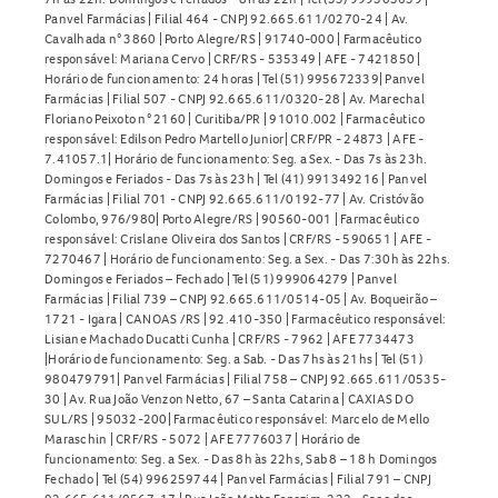
Panvel Farmácias | Filial 464 - CNPJ 92.665.611/0270-24 | Av.
Cavalhada n° 3860 | Porto Alegre/RS | 91740-000 | Farmacêutico
responsável: Mariana Cervo | CRF/RS - 535349 | AFE - 7421850 |
Horário de funcionamento: 24 horas | Tel (51) 995672339| Panvel
Farmácias | Filial 507 - CNPJ 92.665.611/0320-28 | Av. Marechal
Floriano Peixoto n° 2160 | Curitiba/PR | 91010.002 | Farmacêutico
responsável: Edilson Pedro Martello Junior| CRF/PR - 24873 | AFE -
7.41057.1| Horário de funcionamento: Seg. a Sex. - Das 7s às 23h.
Domingos e Feriados - Das 7s às 23h | Tel (41) 991349216 | Panvel
Farmácias | Filial 701 - CNPJ 92.665.611/0192-77 | Av. Cristóvão
Colombo, 976/980| Porto Alegre/RS | 90560-001 | Farmacêutico
responsável: Crislane Oliveira dos Santos | CRF/RS - 590651 | AFE -
7270467 | Horário de funcionamento: Seg. a Sex. - Das 7:30h às 22hs.
Domingos e Feriados – Fechado | Tel (51) 999064279 | Panvel
Farmácias | Filial 739 – CNPJ 92.665.611/0514-05 | Av. Boqueirão –
1721 - Igara | CANOAS /RS | 92.410-350 | Farmacêutico responsável:
Lisiane Machado Ducatti Cunha | CRF/RS - 7962 | AFE 7734473
|Horário de funcionamento: Seg. a Sab. - Das 7hs às 21hs | Tel (51)
980479791| Panvel Farmácias | Filial 758 – CNPJ 92.665.611/0535-
30 | Av. Rua João Venzon Netto, 67 – Santa Catarina | CAXIAS DO
SUL/RS | 95032-200| Farmacêutico responsável: Marcelo de Mello
Maraschin | CRF/RS - 5072 | AFE 7776037 | Horário de
funcionamento: Seg. a Sex. - Das 8h às 22hs, Sab 8 – 18 h Domingos
Fechado | Tel (54) 996259744 | Panvel Farmácias | Filial 791 – CNPJ