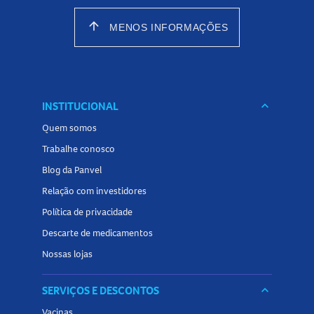
arrow_upward
MENOS INFORMAÇÕES
INSTITUCIONAL
keyboard_arrow_down
Quem somos
Trabalhe conosco
Blog da Panvel
Relação com investidores
Política de privacidade
Descarte de medicamentos
Nossas lojas
SERVIÇOS E DESCONTOS
keyboard_arrow_down
Vacinas