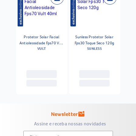
Protetor Solar Facial
Sunless Protetor Solar
Antioleosidade Fps70 Vult
Fps30 Toque Seco 120g
VULT
SUNLESS
40ml
Newsletter
mark_email_unread
Assine e receba nossas novidades