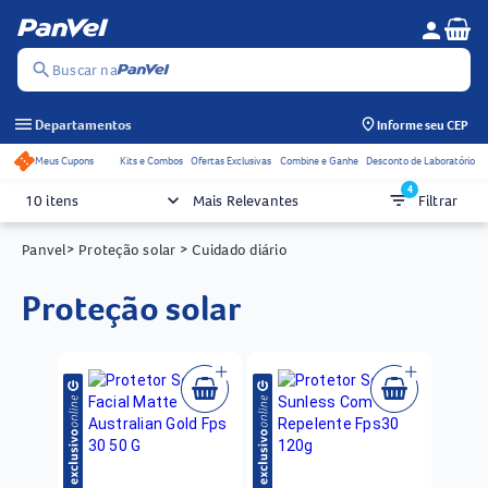
Se
person
Menu do c
search
Buscar na
menu
Departamentos
Informe seu CEP
Meus Cupons
Kits e Combos
Ofertas Exclusivas
Combine e Ganhe
Desconto de Laboratório
Acessos rápidos do cabeçalho
4
keyboard_arrow_down
filter_list
10 itens
Mais Relevantes
Filtrar
Panvel
> Proteção solar
> Cuidado diário
proteção solar