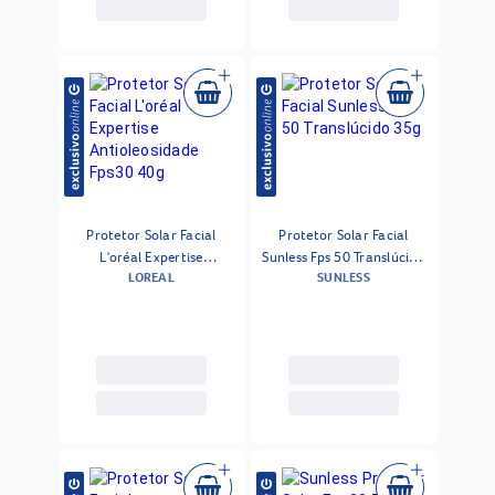
Protetor Solar Facial
Protetor Solar Facial
L'oréal Expertise
Sunless Fps 50 Translúcido
LOREAL
SUNLESS
Antioleosidade Fps30 40g
35g