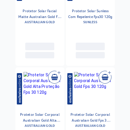
Protetor Solar Facial
Protetor Solar Sunless
Matte Australian Gold Fps
Com Repelente Fps30 120g
AUSTRALIAN GOLD
SUNLESS
30 50 G
Protetor Solar Corporal
Protetor Solar Corporal
Australian Gold Alta
Australian Gold Fps 30
AUSTRALIAN GOLD
AUSTRALIAN GOLD
Proteção Fps 30 120g
120g