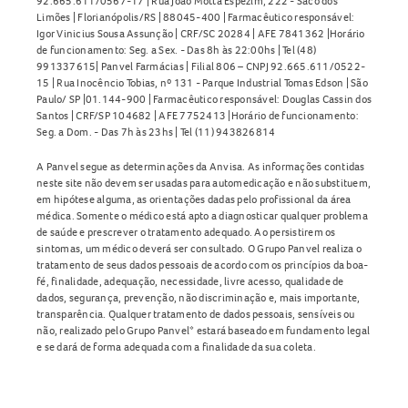
92.665.611/0567-17 | Rua João Motta Espezim, 222 - Saco dos
Limões | Florianópolis/RS | 88045-400 | Farmacêutico responsável:
Igor Vinicius Sousa Assunção | CRF/SC 20284 | AFE 7841362 |Horário
de funcionamento: Seg. a Sex. - Das 8h às 22:00hs | Tel (48)
991337615| Panvel Farmácias | Filial 806 – CNPJ 92.665.611/0522-
15 | Rua Inocêncio Tobias, nº 131 - Parque Industrial Tomas Edson | São
Paulo/ SP |01.144-900 | Farmacêutico responsável: Douglas Cassin dos
Santos | CRF/SP 104682 | AFE 7752413 |Horário de funcionamento:
Seg. a Dom. - Das 7h às 23hs | Tel (11) 943826814
A Panvel segue as determinações da Anvisa. As informações contidas
neste site não devem ser usadas para automedicação e não substituem,
em hipótese alguma, as orientações dadas pelo profissional da área
médica. Somente o médico está apto a diagnosticar qualquer problema
de saúde e prescrever o tratamento adequado. Ao persistirem os
sintomas, um médico deverá ser consultado. O Grupo Panvel realiza o
tratamento de seus dados pessoais de acordo com os princípios da boa-
fé, finalidade, adequação, necessidade, livre acesso, qualidade de
dados, segurança, prevenção, não discriminação e, mais importante,
transparência. Qualquer tratamento de dados pessoais, sensíveis ou
não, realizado pelo Grupo Panvel* estará baseado em fundamento legal
e se dará de forma adequada com a finalidade da sua coleta.