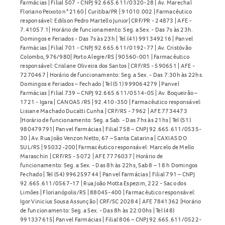
Farmácias | Filial 507 - CNPJ 92.665.611/0320-28 | Av. Marechal
Floriano Peixoto n° 2160 | Curitiba/PR | 91010.002 | Farmacêutico
responsável: Edilson Pedro Martello Junior| CRF/PR - 24873 | AFE -
7.41057.1| Horário de funcionamento: Seg. a Sex. - Das 7s às 23h.
Domingos e Feriados - Das 7s às 23h | Tel (41) 991349216 | Panvel
Farmácias | Filial 701 - CNPJ 92.665.611/0192-77 | Av. Cristóvão
Colombo, 976/980| Porto Alegre/RS | 90560-001 | Farmacêutico
responsável: Crislane Oliveira dos Santos | CRF/RS - 590651 | AFE -
7270467 | Horário de funcionamento: Seg. a Sex. - Das 7:30h às 22hs.
Domingos e Feriados – Fechado | Tel (51) 999064279 | Panvel
Farmácias | Filial 739 – CNPJ 92.665.611/0514-05 | Av. Boqueirão –
1721 - Igara | CANOAS /RS | 92.410-350 | Farmacêutico responsável:
Lisiane Machado Ducatti Cunha | CRF/RS - 7962 | AFE 7734473
|Horário de funcionamento: Seg. a Sab. - Das 7hs às 21hs | Tel (51)
980479791| Panvel Farmácias | Filial 758 – CNPJ 92.665.611/0535-
30 | Av. Rua João Venzon Netto, 67 – Santa Catarina | CAXIAS DO
SUL/RS | 95032-200| Farmacêutico responsável: Marcelo de Mello
Maraschin | CRF/RS - 5072 | AFE 7776037 | Horário de
funcionamento: Seg. a Sex. - Das 8h às 22hs, Sab 8 – 18 h Domingos
Fechado | Tel (54) 996259744 | Panvel Farmácias | Filial 791 – CNPJ
92.665.611/0567-17 | Rua João Motta Espezim, 222 - Saco dos
Limões | Florianópolis/RS | 88045-400 | Farmacêutico responsável:
Igor Vinicius Sousa Assunção | CRF/SC 20284 | AFE 7841362 |Horário
de funcionamento: Seg. a Sex. - Das 8h às 22:00hs | Tel (48)
991337615| Panvel Farmácias | Filial 806 – CNPJ 92.665.611/0522-