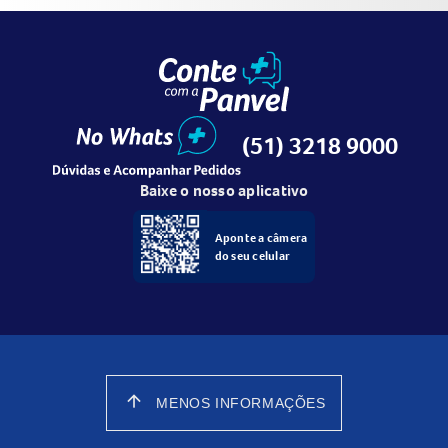
(51) 3218 9000
Baixe o nosso aplicativo
Aponte a câmera
do seu celular
arrow_upward
MENOS INFORMAÇÕES