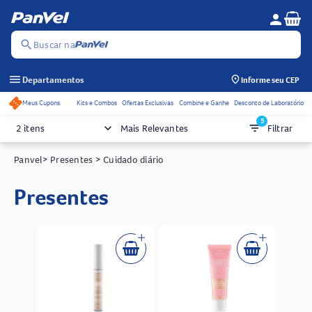
Se
person
Menu do c
search
Buscar na
menu
Departamentos
Informe seu CEP
Meus Cupons
Kits e Combos
Ofertas Exclusivas
Combine e Ganhe
Desconto de Laboratório
Acessos rápidos do cabeçalho
5
keyboard_arrow_down
filter_list
2 itens
Mais Relevantes
Filtrar
Panvel
> Presentes
> Cuidado diário
presentes