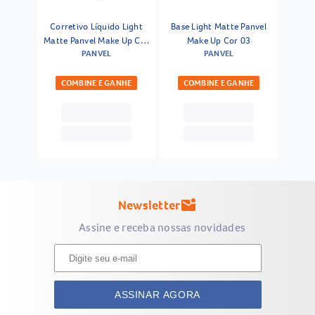
Corretivo Líquido Light
Base Light Matte Panvel
Matte Panvel Make Up Cor
Make Up Cor 03
PANVEL
PANVEL
03
COMBINE E GANHE
COMBINE E GANHE
Newsletter
mark_email_unread
Assine e receba nossas novidades
ASSINAR AGORA