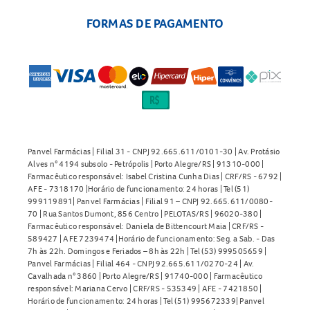
FORMAS DE PAGAMENTO
Panvel Farmácias | Filial 31 - CNPJ 92.665.611/0101-30 | Av. Protásio
Alves n° 4194 subsolo - Petrópolis | Porto Alegre/RS | 91310-000 |
Farmacêutico responsável: Isabel Cristina Cunha Dias | CRF/RS - 6792 |
AFE - 7318170 |Horário de funcionamento: 24 horas | Tel (51)
999119891| Panvel Farmácias | Filial 91 – CNPJ 92.665.611/0080-
70 | Rua Santos Dumont, 856 Centro | PELOTAS/RS | 96020-380 |
Farmacêutico responsável: Daniela de Bittencourt Maia | CRF/RS -
589427 | AFE 7239474 |Horário de funcionamento: Seg. a Sab. - Das
7h às 22h. Domingos e Feriados – 8h às 22h | Tel (53) 999505659 |
Panvel Farmácias | Filial 464 - CNPJ 92.665.611/0270-24 | Av.
Cavalhada n° 3860 | Porto Alegre/RS | 91740-000 | Farmacêutico
responsável: Mariana Cervo | CRF/RS - 535349 | AFE - 7421850 |
Horário de funcionamento: 24 horas | Tel (51) 995672339| Panvel