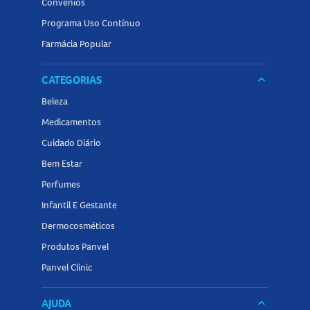
Convênios
Programa Uso Contínuo
Farmácia Popular
CATEGORIAS
keyboard_arrow_down
Beleza
Medicamentos
Cuidado Diário
Bem Estar
Perfumes
Infantil E Gestante
Dermocosméticos
Produtos Panvel
Panvel Clinic
AJUDA
keyboard_arrow_down