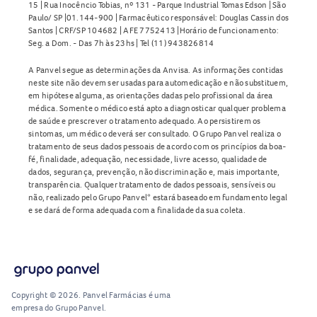
15 | Rua Inocêncio Tobias, nº 131 - Parque Industrial Tomas Edson | São
Paulo/ SP |01.144-900 | Farmacêutico responsável: Douglas Cassin dos
Santos | CRF/SP 104682 | AFE 7752413 |Horário de funcionamento:
Seg. a Dom. - Das 7h às 23hs | Tel (11) 943826814
A Panvel segue as determinações da Anvisa. As informações contidas
neste site não devem ser usadas para automedicação e não substituem,
em hipótese alguma, as orientações dadas pelo profissional da área
médica. Somente o médico está apto a diagnosticar qualquer problema
de saúde e prescrever o tratamento adequado. Ao persistirem os
sintomas, um médico deverá ser consultado. O Grupo Panvel realiza o
tratamento de seus dados pessoais de acordo com os princípios da boa-
fé, finalidade, adequação, necessidade, livre acesso, qualidade de
dados, segurança, prevenção, não discriminação e, mais importante,
transparência. Qualquer tratamento de dados pessoais, sensíveis ou
não, realizado pelo Grupo Panvel* estará baseado em fundamento legal
e se dará de forma adequada com a finalidade da sua coleta.
Copyright © 2026. Panvel Farmácias é uma
empresa do Grupo Panvel.