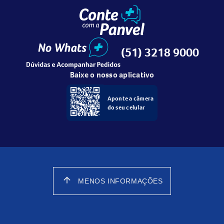
(51) 3218 9000
Baixe o nosso aplicativo
Aponte a câmera
do seu celular
arrow_upward
MENOS INFORMAÇÕES