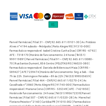
Panvel Farmácias | Filial 31 - CNPJ 92.665.611/0101-30 | Av. Protásio
Alves n° 4194 subsolo - Petrópolis | Porto Alegre/RS | 91310-000 |
Farmacêutico responsável: Isabel Cristina Cunha Dias | CRF/RS - 6792 |
AFE - 7318170 |Horário de funcionamento: 24 horas | Tel (51)
999119891| Panvel Farmácias | Filial 91 – CNPJ 92.665.611/0080-
70 | Rua Santos Dumont, 856 Centro | PELOTAS/RS | 96020-380 |
Farmacêutico responsável: Daniela de Bittencourt Maia | CRF/RS -
589427 | AFE 7239474 |Horário de funcionamento: Seg. a Sab. - Das
7h às 22h. Domingos e Feriados – 8h às 22h | Tel (53) 999505659 |
Panvel Farmácias | Filial 464 - CNPJ 92.665.611/0270-24 | Av.
Cavalhada n° 3860 | Porto Alegre/RS | 91740-000 | Farmacêutico
responsável: Mariana Cervo | CRF/RS - 535349 | AFE - 7421850 |
Horário de funcionamento: 24 horas | Tel (51) 995672339| Panvel
Farmácias | Filial 507 - CNPJ 92.665.611/0320-28 | Av. Marechal
Floriano Peixoto n° 2160 | Curitiba/PR | 91010.002 | Farmacêutico
responsável: Edilson Pedro Martello Junior| CRF/PR - 24873 | AFE -