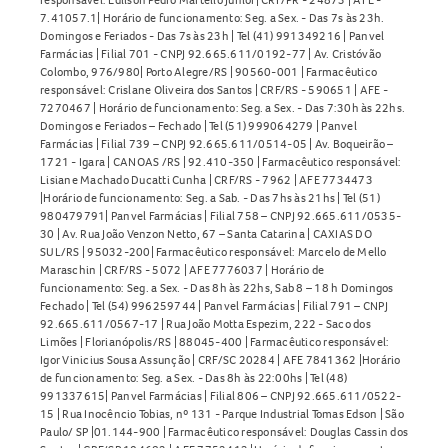
7.41057.1| Horário de funcionamento: Seg. a Sex. - Das 7s às 23h.
Domingos e Feriados - Das 7s às 23h | Tel (41) 991349216 | Panvel
Farmácias | Filial 701 - CNPJ 92.665.611/0192-77 | Av. Cristóvão
Colombo, 976/980| Porto Alegre/RS | 90560-001 | Farmacêutico
responsável: Crislane Oliveira dos Santos | CRF/RS - 590651 | AFE -
7270467 | Horário de funcionamento: Seg. a Sex. - Das 7:30h às 22hs.
Domingos e Feriados – Fechado | Tel (51) 999064279 | Panvel
Farmácias | Filial 739 – CNPJ 92.665.611/0514-05 | Av. Boqueirão –
1721 - Igara | CANOAS /RS | 92.410-350 | Farmacêutico responsável:
Lisiane Machado Ducatti Cunha | CRF/RS - 7962 | AFE 7734473
|Horário de funcionamento: Seg. a Sab. - Das 7hs às 21hs | Tel (51)
980479791| Panvel Farmácias | Filial 758 – CNPJ 92.665.611/0535-
30 | Av. Rua João Venzon Netto, 67 – Santa Catarina | CAXIAS DO
SUL/RS | 95032-200| Farmacêutico responsável: Marcelo de Mello
Maraschin | CRF/RS - 5072 | AFE 7776037 | Horário de
funcionamento: Seg. a Sex. - Das 8h às 22hs, Sab 8 – 18 h Domingos
Fechado | Tel (54) 996259744 | Panvel Farmácias | Filial 791 – CNPJ
92.665.611/0567-17 | Rua João Motta Espezim, 222 - Saco dos
Limões | Florianópolis/RS | 88045-400 | Farmacêutico responsável:
Igor Vinicius Sousa Assunção | CRF/SC 20284 | AFE 7841362 |Horário
de funcionamento: Seg. a Sex. - Das 8h às 22:00hs | Tel (48)
991337615| Panvel Farmácias | Filial 806 – CNPJ 92.665.611/0522-
15 | Rua Inocêncio Tobias, nº 131 - Parque Industrial Tomas Edson | São
Paulo/ SP |01.144-900 | Farmacêutico responsável: Douglas Cassin dos