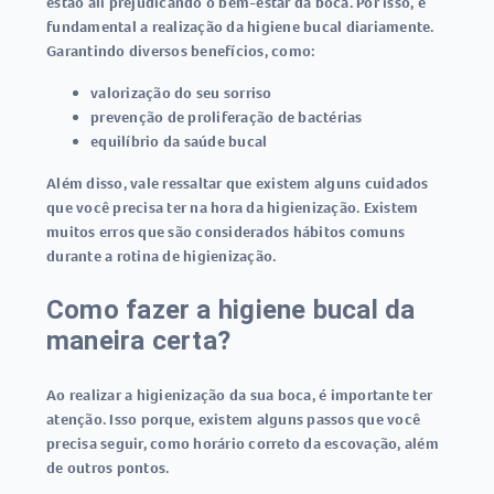
estão ali prejudicando o bem-estar da boca. Por isso, é
fundamental a realização da higiene bucal diariamente.
Garantindo diversos benefícios, como:
valorização do seu sorriso
prevenção de proliferação de bactérias
equilíbrio da saúde bucal
Além disso, vale ressaltar que existem alguns cuidados
que você precisa ter na hora da higienização. Existem
muitos erros que são considerados hábitos comuns
durante a rotina de higienização.
Como fazer a higiene bucal da
maneira certa?
Ao realizar a higienização da sua boca, é importante ter
atenção. Isso porque, existem alguns passos que você
precisa seguir, como horário correto da escovação, além
de outros pontos.