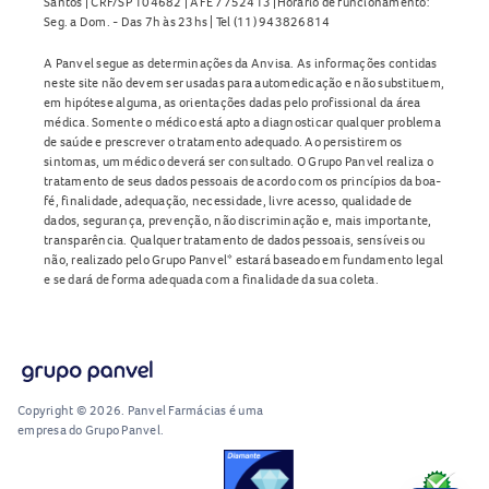
Santos | CRF/SP 104682 | AFE 7752413 |Horário de funcionamento:
Seg. a Dom. - Das 7h às 23hs | Tel (11) 943826814
A Panvel segue as determinações da Anvisa. As informações contidas
neste site não devem ser usadas para automedicação e não substituem,
em hipótese alguma, as orientações dadas pelo profissional da área
médica. Somente o médico está apto a diagnosticar qualquer problema
de saúde e prescrever o tratamento adequado. Ao persistirem os
sintomas, um médico deverá ser consultado. O Grupo Panvel realiza o
tratamento de seus dados pessoais de acordo com os princípios da boa-
fé, finalidade, adequação, necessidade, livre acesso, qualidade de
dados, segurança, prevenção, não discriminação e, mais importante,
transparência. Qualquer tratamento de dados pessoais, sensíveis ou
não, realizado pelo Grupo Panvel* estará baseado em fundamento legal
e se dará de forma adequada com a finalidade da sua coleta.
Copyright © 2026. Panvel Farmácias é uma
empresa do Grupo Panvel.