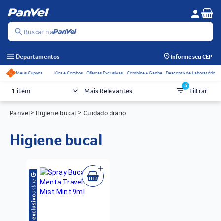
Se
person
Menu do c
search
Buscar na
menu
Departamentos
Informe seu CEP
Meus Cupons
Kits e Combos
Ofertas Exclusivas
Combine e Ganhe
Desconto de Laboratório
Acessos rápidos do cabeçalho
5
keyboard_arrow_down
filter_list
1 item
Mais Relevantes
Filtrar
Panvel
> Higiene bucal
> Cuidado diário
higiene bucal