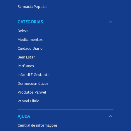
Farmácia Popular
CATEGORIAS
keyboard_arrow_down
Beleza
Medicamentos
Cuidado Diário
Bem Estar
Perfumes
Infantil E Gestante
Dermocosméticos
Produtos Panvel
Panvel Clinic
AJUDA
keyboard_arrow_down
Central de informações