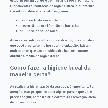
estão ali prejudicando o bem-estar da boca. Por isso, é
fundamental a realização da higiene bucal diariamente.
Garantindo diversos benefícios, como:
valorização do seu sorriso
prevenção de proliferação de bactérias
equilíbrio da saúde bucal
Além disso, vale ressaltar que existem alguns cuidados
que você precisa ter na hora da higienização. Existem
muitos erros que são considerados hábitos comuns
durante a rotina de higienização.
Como fazer a higiene bucal da
maneira certa?
Ao realizar a higienização da sua boca, é importante ter
atenção. Isso porque, existem alguns passos que você
precisa seguir, como horário correto da escovação, além
de outros pontos.