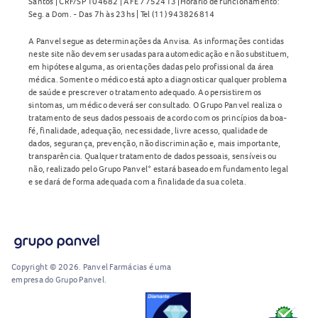
Santos | CRF/SP 104682 | AFE 7752413 |Horário de funcionamento:
Seg. a Dom. - Das 7h às 23hs | Tel (11) 943826814
A Panvel segue as determinações da Anvisa. As informações contidas
neste site não devem ser usadas para automedicação e não substituem,
em hipótese alguma, as orientações dadas pelo profissional da área
médica. Somente o médico está apto a diagnosticar qualquer problema
de saúde e prescrever o tratamento adequado. Ao persistirem os
sintomas, um médico deverá ser consultado. O Grupo Panvel realiza o
tratamento de seus dados pessoais de acordo com os princípios da boa-
fé, finalidade, adequação, necessidade, livre acesso, qualidade de
dados, segurança, prevenção, não discriminação e, mais importante,
transparência. Qualquer tratamento de dados pessoais, sensíveis ou
não, realizado pelo Grupo Panvel* estará baseado em fundamento legal
e se dará de forma adequada com a finalidade da sua coleta.
Copyright © 2026. Panvel Farmácias é uma
empresa do Grupo Panvel.