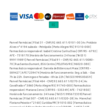
Panvel Farmácias | Filial 31 - CNPJ 92.665.611/0101-30 | Av. Protásio
Alves n° 4194 subsolo - Petrópolis | Porto Alegre/RS | 91310-000 |
Farmacêutico responsável: Isabel Cristina Cunha Dias | CRF/RS - 6792 |
AFE - 7318170 |Horário de funcionamento: 24 horas | Tel (51)
999119891| Panvel Farmácias | Filial 91 – CNPJ 92.665.611/0080-
70 | Rua Santos Dumont, 856 Centro | PELOTAS/RS | 96020-380 |
Farmacêutico responsável: Daniela de Bittencourt Maia | CRF/RS -
589427 | AFE 7239474 |Horário de funcionamento: Seg. a Sab. - Das
7h às 22h. Domingos e Feriados – 8h às 22h | Tel (53) 999505659 |
Panvel Farmácias | Filial 464 - CNPJ 92.665.611/0270-24 | Av.
Cavalhada n° 3860 | Porto Alegre/RS | 91740-000 | Farmacêutico
responsável: Mariana Cervo | CRF/RS - 535349 | AFE - 7421850 |
Horário de funcionamento: 24 horas | Tel (51) 995672339| Panvel
Farmácias | Filial 507 - CNPJ 92.665.611/0320-28 | Av. Marechal
Floriano Peixoto n° 2160 | Curitiba/PR | 91010.002 | Farmacêutico
responsável: Edilson Pedro Martello Junior| CRF/PR - 24873 | AFE -