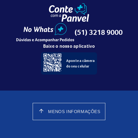
(51) 3218 9000
Baixe o nosso aplicativo
Aponte a câmera
do seu celular
arrow_upward
MENOS INFORMAÇÕES