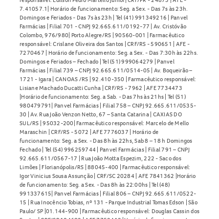
7.41057.1| Horário de funcionamento: Seg. a Sex. - Das 7s às 23h.
Domingos e Feriados - Das 7s às 23h | Tel (41) 991349216 | Panvel
Farmácias | Filial 701 - CNPJ 92.665.611/0192-77 | Av. Cristóvão
Colombo, 976/980| Porto Alegre/RS | 90560-001 | Farmacêutico
responsável: Crislane Oliveira dos Santos | CRF/RS - 590651 | AFE -
7270467 | Horário de funcionamento: Seg. a Sex. - Das 7:30h às 22hs.
Domingos e Feriados – Fechado | Tel (51) 999064279 | Panvel
Farmácias | Filial 739 – CNPJ 92.665.611/0514-05 | Av. Boqueirão –
1721 - Igara | CANOAS /RS | 92.410-350 | Farmacêutico responsável:
Lisiane Machado Ducatti Cunha | CRF/RS - 7962 | AFE 7734473
|Horário de funcionamento: Seg. a Sab. - Das 7hs às 21hs | Tel (51)
980479791| Panvel Farmácias | Filial 758 – CNPJ 92.665.611/0535-
30 | Av. Rua João Venzon Netto, 67 – Santa Catarina | CAXIAS DO
SUL/RS | 95032-200| Farmacêutico responsável: Marcelo de Mello
Maraschin | CRF/RS - 5072 | AFE 7776037 | Horário de
funcionamento: Seg. a Sex. - Das 8h às 22hs, Sab 8 – 18 h Domingos
Fechado | Tel (54) 996259744 | Panvel Farmácias | Filial 791 – CNPJ
92.665.611/0567-17 | Rua João Motta Espezim, 222 - Saco dos
Limões | Florianópolis/RS | 88045-400 | Farmacêutico responsável:
Igor Vinicius Sousa Assunção | CRF/SC 20284 | AFE 7841362 |Horário
de funcionamento: Seg. a Sex. - Das 8h às 22:00hs | Tel (48)
991337615| Panvel Farmácias | Filial 806 – CNPJ 92.665.611/0522-
15 | Rua Inocêncio Tobias, nº 131 - Parque Industrial Tomas Edson | São
Paulo/ SP |01.144-900 | Farmacêutico responsável: Douglas Cassin dos