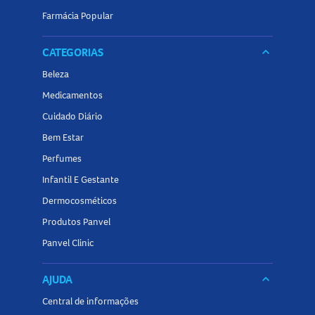
Farmácia Popular
CATEGORIAS
keyboard_arrow_down
Beleza
Medicamentos
Cuidado Diário
Bem Estar
Perfumes
Infantil E Gestante
Dermocosméticos
Produtos Panvel
Panvel Clinic
AJUDA
keyboard_arrow_down
Central de informações