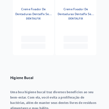
Creme Fixador De
Creme Fixador De
Dentaduras Dentalfix Sem
Dentaduras Dentalfix Sem
DENTALFIX
DENTALFIX
Sabor Leve 68g Pague 50g
Sabor 40g
Higiene Bucal
Uma boa
higiene bucal
traz diversos benefícios ao seu
bem-estar. Com ela, você evita a proliferação de
bactérias, além de manter seus dentes livres de resíduos
alimentares e mau hálito.