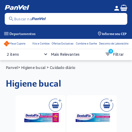
Se
person
Menu do c
search
Buscar na
menu
Departamentos
Informe seu CEP
Meus Cupons
Kits e Combos
Ofertas Exclusivas
Combine e Ganhe
Desconto de Laboratório
Acessos rápidos do cabeçalho
5
keyboard_arrow_down
filter_list
2 itens
Mais Relevantes
Filtrar
Panvel
> Higiene bucal
> Cuidado diário
higiene bucal