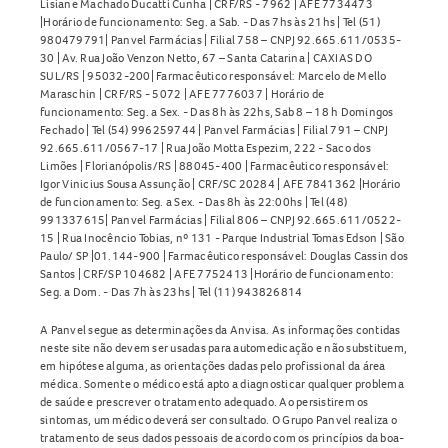
Lisiane Machado Ducatti Cunha | CRF/RS - 7962 | AFE 7734473
|Horário de funcionamento: Seg. a Sab. - Das 7hs às 21hs | Tel (51)
980479791| Panvel Farmácias | Filial 758 – CNPJ 92.665.611/0535-
30 | Av. Rua João Venzon Netto, 67 – Santa Catarina | CAXIAS DO
SUL/RS | 95032-200| Farmacêutico responsável: Marcelo de Mello
Maraschin | CRF/RS - 5072 | AFE 7776037 | Horário de
funcionamento: Seg. a Sex. - Das 8h às 22hs, Sab 8 – 18 h Domingos
Fechado | Tel (54) 996259744 | Panvel Farmácias | Filial 791 – CNPJ
92.665.611/0567-17 | Rua João Motta Espezim, 222 - Saco dos
Limões | Florianópolis/RS | 88045-400 | Farmacêutico responsável:
Igor Vinicius Sousa Assunção | CRF/SC 20284 | AFE 7841362 |Horário
de funcionamento: Seg. a Sex. - Das 8h às 22:00hs | Tel (48)
991337615| Panvel Farmácias | Filial 806 – CNPJ 92.665.611/0522-
15 | Rua Inocêncio Tobias, nº 131 - Parque Industrial Tomas Edson | São
Paulo/ SP |01.144-900 | Farmacêutico responsável: Douglas Cassin dos
Santos | CRF/SP 104682 | AFE 7752413 |Horário de funcionamento:
Seg. a Dom. - Das 7h às 23hs | Tel (11) 943826814
A Panvel segue as determinações da Anvisa. As informações contidas
neste site não devem ser usadas para automedicação e não substituem,
em hipótese alguma, as orientações dadas pelo profissional da área
médica. Somente o médico está apto a diagnosticar qualquer problema
de saúde e prescrever o tratamento adequado. Ao persistirem os
sintomas, um médico deverá ser consultado. O Grupo Panvel realiza o
tratamento de seus dados pessoais de acordo com os princípios da boa-