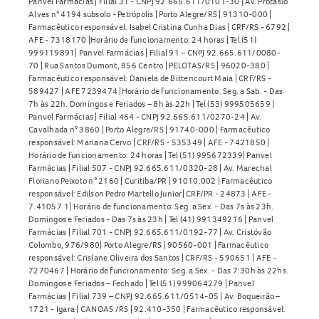
Panvel Farmácias | Filial 31 - CNPJ 92.665.611/0101-30 | Av. Protásio
Alves n° 4194 subsolo - Petrópolis | Porto Alegre/RS | 91310-000 |
Farmacêutico responsável: Isabel Cristina Cunha Dias | CRF/RS - 6792 |
AFE - 7318170 |Horário de funcionamento: 24 horas | Tel (51)
999119891| Panvel Farmácias | Filial 91 – CNPJ 92.665.611/0080-
70 | Rua Santos Dumont, 856 Centro | PELOTAS/RS | 96020-380 |
Farmacêutico responsável: Daniela de Bittencourt Maia | CRF/RS -
589427 | AFE 7239474 |Horário de funcionamento: Seg. a Sab. - Das
7h às 22h. Domingos e Feriados – 8h às 22h | Tel (53) 999505659 |
Panvel Farmácias | Filial 464 - CNPJ 92.665.611/0270-24 | Av.
Cavalhada n° 3860 | Porto Alegre/RS | 91740-000 | Farmacêutico
responsável: Mariana Cervo | CRF/RS - 535349 | AFE - 7421850 |
Horário de funcionamento: 24 horas | Tel (51) 995672339| Panvel
Farmácias | Filial 507 - CNPJ 92.665.611/0320-28 | Av. Marechal
Floriano Peixoto n° 2160 | Curitiba/PR | 91010.002 | Farmacêutico
responsável: Edilson Pedro Martello Junior| CRF/PR - 24873 | AFE -
7.41057.1| Horário de funcionamento: Seg. a Sex. - Das 7s às 23h.
Domingos e Feriados - Das 7s às 23h | Tel (41) 991349216 | Panvel
Farmácias | Filial 701 - CNPJ 92.665.611/0192-77 | Av. Cristóvão
Colombo, 976/980| Porto Alegre/RS | 90560-001 | Farmacêutico
responsável: Crislane Oliveira dos Santos | CRF/RS - 590651 | AFE -
7270467 | Horário de funcionamento: Seg. a Sex. - Das 7:30h às 22hs.
Domingos e Feriados – Fechado | Tel (51) 999064279 | Panvel
Farmácias | Filial 739 – CNPJ 92.665.611/0514-05 | Av. Boqueirão –
1721 - Igara | CANOAS /RS | 92.410-350 | Farmacêutico responsável: