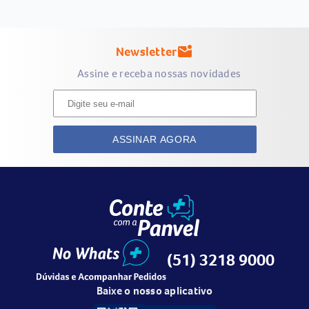
Newsletter
mark_email_unread
Assine e receba nossas novidades
ASSINAR AGORA
(51) 3218 9000
Baixe o nosso aplicativo