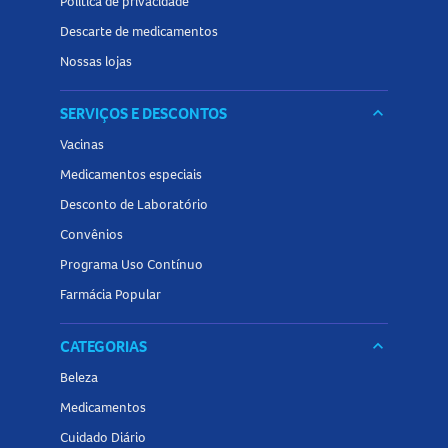
Política de privacidade
Descarte de medicamentos
Nossas lojas
SERVIÇOS E DESCONTOS
keyboard_arrow_down
Vacinas
Medicamentos especiais
Desconto de Laboratório
Convênios
Programa Uso Contínuo
Farmácia Popular
CATEGORIAS
keyboard_arrow_down
Beleza
Medicamentos
Cuidado Diário