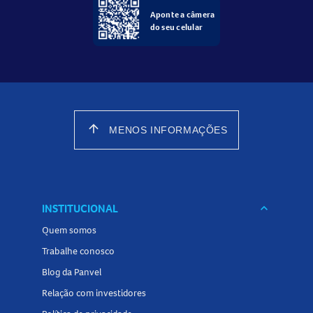
Aponte a câmera
do seu celular
arrow_upward
MENOS INFORMAÇÕES
INSTITUCIONAL
keyboard_arrow_down
Quem somos
Trabalhe conosco
Blog da Panvel
Relação com investidores