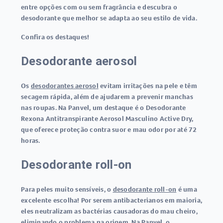
entre opções com ou sem fragrância e descubra o
desodorante que melhor se adapta ao seu estilo de vida.
Confira os destaques!
Desodorante aerosol
Os
desodorantes aerosol
evitam irritações na pele e têm
secagem rápida, além de ajudarem a prevenir manchas
nas roupas. Na Panvel, um destaque é o Desodorante
Rexona Antitranspirante Aerosol Masculino Active Dry,
que oferece proteção contra suor e mau odor por até 72
horas.
Desodorante roll-on
Para peles muito sensíveis, o
desodorante roll-on
é uma
excelente escolha! Por serem antibacterianos em maioria,
eles neutralizam as bactérias causadoras do mau cheiro,
eliminando o problema na origem. Na Panvel, o