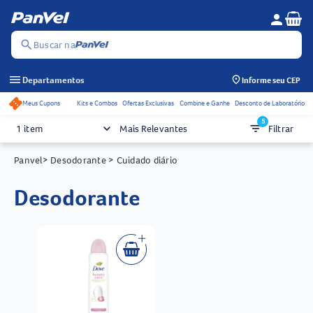
Se
person
Menu do c
search
Buscar na
menu
Departamentos
Informe seu CEP
Meus Cupons
Kits e Combos
Ofertas Exclusivas
Combine e Ganhe
Desconto de Laboratório
Acessos rápidos do cabeçalho
5
keyboard_arrow_down
filter_list
1 item
Mais Relevantes
Filtrar
Panvel
> Desodorante
> Cuidado diário
desodorante