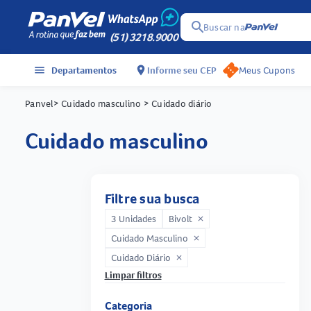
search
Buscar na
(51) 3218.9000
menu
Departamentos
location_on
Informe seu CEP
Meus Cupons
Panvel
> Cuidado masculino
> Cuidado diário
cuidado masculino
Filtre sua busca
3 Unidades
Bivolt
close
Cuidado Masculino
close
Cuidado Diário
close
Limpar filtros
Categoria