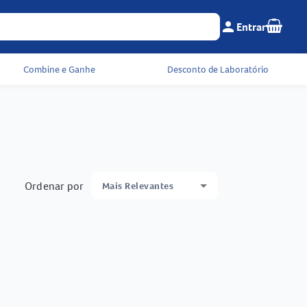
Seu c
person
Entrar
Menu do cliente e 
Combine e Ganhe
Desconto de Laboratório
Ordenar por
Mais Relevantes