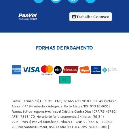
Trabalhe Conosco
assignment_ind
FORMAS DE PAGAMENTO
Panvel Farmácias | Filial 31 - CNPJ 92.665.611/0101-30 | Av. Protásio
Alves n° 4194 subsolo - Petrópolis | Porto Alegre/RS | 91310-000 |
Farmacêutico responsável: Isabel Cristina Cunha Dias | CRF/RS - 6792 |
AFE - 7318170 |Horário de funcionamento: 24 horas | Tel (51)
999119891| Panvel Farmácias | Filial 91 – CNPJ 92.665.611/0080-
70 | Rua Santos Dumont, 856 Centro | PELOTAS/RS | 96020-380 |