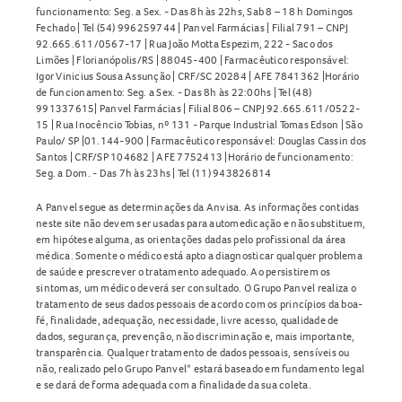
funcionamento: Seg. a Sex. - Das 8h às 22hs, Sab 8 – 18 h Domingos
Fechado | Tel (54) 996259744 | Panvel Farmácias | Filial 791 – CNPJ
92.665.611/0567-17 | Rua João Motta Espezim, 222 - Saco dos
Limões | Florianópolis/RS | 88045-400 | Farmacêutico responsável:
Igor Vinicius Sousa Assunção | CRF/SC 20284 | AFE 7841362 |Horário
de funcionamento: Seg. a Sex. - Das 8h às 22:00hs | Tel (48)
991337615| Panvel Farmácias | Filial 806 – CNPJ 92.665.611/0522-
15 | Rua Inocêncio Tobias, nº 131 - Parque Industrial Tomas Edson | São
Paulo/ SP |01.144-900 | Farmacêutico responsável: Douglas Cassin dos
Santos | CRF/SP 104682 | AFE 7752413 |Horário de funcionamento:
Seg. a Dom. - Das 7h às 23hs | Tel (11) 943826814
A Panvel segue as determinações da Anvisa. As informações contidas
neste site não devem ser usadas para automedicação e não substituem,
em hipótese alguma, as orientações dadas pelo profissional da área
médica. Somente o médico está apto a diagnosticar qualquer problema
de saúde e prescrever o tratamento adequado. Ao persistirem os
sintomas, um médico deverá ser consultado. O Grupo Panvel realiza o
tratamento de seus dados pessoais de acordo com os princípios da boa-
fé, finalidade, adequação, necessidade, livre acesso, qualidade de
dados, segurança, prevenção, não discriminação e, mais importante,
transparência. Qualquer tratamento de dados pessoais, sensíveis ou
não, realizado pelo Grupo Panvel* estará baseado em fundamento legal
e se dará de forma adequada com a finalidade da sua coleta.