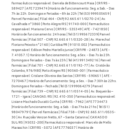
Farmacêutico responsável: Daniela de Bittencourt Maia | CRF/RS -
589427 | AFE 7239474 |Horário de funcionamento: Seg. a Sab. - Das
7h às 22h. Domingos e Feriados – 8h às 22h | Tel (53) 999505659 |
Panvel Farmácias | Filial 464 - CNPJ 92.665.611/0270-24 | Av.
Cavalhada n° 3860 | Porto Alegre/RS | 91740-000 | Farmacêutico
responsável: Mariana Cervo | CRF/RS - 535349 | AFE - 7421850 |
Horário de funcionamento: 24 horas | Tel (51) 995672339| Panvel
Farmácias | Filial 507 - CNPJ 92.665.611/0320-28 | Av. Marechal
Floriano Peixoto n° 2160 | Curitiba/PR | 91010.002 | Farmacêutico
responsável: Edilson Pedro Martello Junior| CRF/PR - 24873 | AFE -
7.41057.1| Horário de funcionamento: Seg. a Sex. - Das 7s às 23h.
Domingos e Feriados - Das 7s às 23h | Tel (41) 991349216 | Panvel
Farmácias | Filial 701 - CNPJ 92.665.611/0192-77 | Av. Cristóvão
Colombo, 976/980| Porto Alegre/RS | 90560-001 | Farmacêutico
responsável: Crislane Oliveira dos Santos | CRF/RS - 590651 | AFE -
7270467 | Horário de funcionamento: Seg. a Sex. - Das 7:30h às 22hs.
Domingos e Feriados – Fechado | Tel (51) 999064279 | Panvel
Farmácias | Filial 739 – CNPJ 92.665.611/0514-05 | Av. Boqueirão –
1721 - Igara | CANOAS /RS | 92.410-350 | Farmacêutico responsável:
Lisiane Machado Ducatti Cunha | CRF/RS - 7962 | AFE 7734473
|Horário de funcionamento: Seg. a Sab. - Das 7hs às 21hs | Tel (51)
980479791| Panvel Farmácias | Filial 758 – CNPJ 92.665.611/0535-
30 | Av. Rua João Venzon Netto, 67 – Santa Catarina | CAXIAS DO
SUL/RS | 95032-200| Farmacêutico responsável: Marcelo de Mello
Maraschin | CRF/RS - 5072 | AFE 7776037 | Horário de