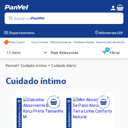
Se
person
Menu do c
search
Buscar na
menu
Departamentos
Informe seu CEP
Meus Cupons
Kits e Combos
Ofertas Exclusivas
Combine e Ganhe
Desconto de Laboratório
Acessos rápidos do cabeçalho
4
keyboard_arrow_down
filter_list
11 itens
Mais Relevantes
Filtrar
Panvel
> Cuidado íntimo
> Cuidado diário
cuidado íntimo