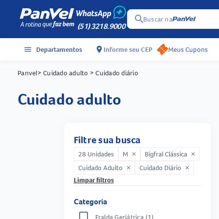
search
Buscar na
(51) 3218.9000
menu
Departamentos
location_on
Informe seu CEP
Meus Cupons
Panvel
> Cuidado adulto
> Cuidado diário
cuidado adulto
Filtre sua busca
28 Unidades
M
Bigfral Clássica
close
close
Cuidado Adulto
Cuidado Diário
close
close
Limpar filtros
Categoria
Fralda Geriátrica
(1)