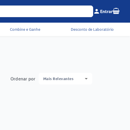
Seu c
person
Entrar
Menu do cliente e 
Combine e Ganhe
Desconto de Laboratório
Ordenar por
Mais Relevantes