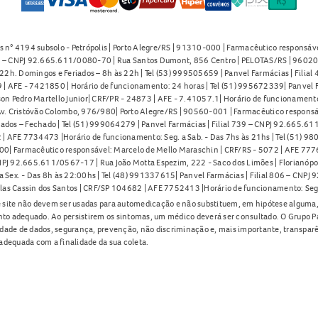
s n° 4194 subsolo - Petrópolis | Porto Alegre/RS | 91310-000 | Farmacêutico responsáve
91 – CNPJ 92.665.611/0080-70 | Rua Santos Dumont, 856 Centro | PELOTAS/RS | 96020-
2h. Domingos e Feriados – 8h às 22h | Tel (53) 999505659 | Panvel Farmácias | Filia
| AFE - 7421850 | Horário de funcionamento: 24 horas | Tel (51) 995672339| Panvel F
on Pedro Martello Junior| CRF/PR - 24873 | AFE - 7.41057.1| Horário de funcionamento: 
. Cristóvão Colombo, 976/980| Porto Alegre/RS | 90560-001 | Farmacêutico responsáve
iados – Fechado | Tel (51) 999064279 | Panvel Farmácias | Filial 739 – CNPJ 92.665.6
| AFE 7734473 |Horário de funcionamento: Seg. a Sab. - Das 7hs às 21hs | Tel (51) 9
0| Farmacêutico responsável: Marcelo de Mello Maraschin | CRF/RS - 5072 | AFE 77760
NPJ 92.665.611/0567-17 | Rua João Motta Espezim, 222 - Saco dos Limões | Florianópo
ex. - Das 8h às 22:00hs | Tel (48) 991337615| Panvel Farmácias | Filial 806 – CNPJ 
las Cassin dos Santos | CRF/SP 104682 | AFE 7752413 |Horário de funcionamento: Seg
 site não devem ser usadas para automedicação e não substituem, em hipótese alguma, 
nto adequado. Ao persistirem os sintomas, um médico deverá ser consultado. O Grupo P
lidade de dados, segurança, prevenção, não discriminação e, mais importante, transpar
adequada com a finalidade da sua coleta.