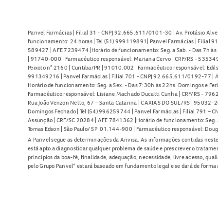
Panvel Farmácias | Filial 31 - CNPJ 92.665.611/0101-30 | Av. Protásio Alve
funcionamento: 24 horas | Tel (51) 999119891| Panvel Farmácias | Filial 
589427 | AFE 7239474 |Horário de funcionamento: Seg. a Sab. - Das 7h às 2
| 91740-000 | Farmacêutico responsável: Mariana Cervo | CRF/RS - 535349 
Peixoto n° 2160 | Curitiba/PR | 91010.002 | Farmacêutico responsável: Edils
991349216 | Panvel Farmácias | Filial 701 - CNPJ 92.665.611/0192-77 | Av
Horário de funcionamento: Seg. a Sex. - Das 7:30h às 22hs. Domingos e Fer
Farmacêutico responsável: Lisiane Machado Ducatti Cunha | CRF/RS - 7962 
Rua João Venzon Netto, 67 – Santa Catarina | CAXIAS DO SUL/RS | 95032-20
Domingos Fechado | Tel (54) 996259744 | Panvel Farmácias | Filial 791 – C
Assunção | CRF/SC 20284 | AFE 7841362 |Horário de funcionamento: Seg. a S
Tomas Edson | São Paulo/ SP |01.144-900 | Farmacêutico responsável: Doug
A Panvel segue as determinações da Anvisa. As informações contidas neste
está apto a diagnosticar qualquer problema de saúde e prescrever o tratame
princípios da boa-fé, finalidade, adequação, necessidade, livre acesso, qua
pelo Grupo Panvel* estará baseado em fundamento legal e se dará de forma 