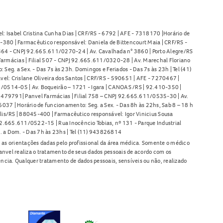
l: Isabel Cristina Cunha Dias | CRF/RS - 6792 | AFE - 7318170 |Horário de
380 | Farmacêutico responsável: Daniela de Bittencourt Maia | CRF/RS -
l 464 - CNPJ 92.665.611/0270-24 | Av. Cavalhada n° 3860 | Porto Alegre/RS
armácias | Filial 507 - CNPJ 92.665.611/0320-28 | Av. Marechal Floriano
Seg. a Sex. - Das 7s às 23h. Domingos e Feriados - Das 7s às 23h | Tel (41)
l: Crislane Oliveira dos Santos | CRF/RS - 590651 | AFE - 7270467 |
11/0514-05 | Av. Boqueirão – 1721 - Igara | CANOAS /RS | 92.410-350 |
80479791| Panvel Farmácias | Filial 758 – CNPJ 92.665.611/0535-30 | Av.
37 | Horário de funcionamento: Seg. a Sex. - Das 8h às 22hs, Sab 8 – 18 h
lis/RS | 88045-400 | Farmacêutico responsável: Igor Vinicius Sousa
92.665.611/0522-15 | Rua Inocêncio Tobias, nº 131 - Parque Industrial
. a Dom. - Das 7h às 23hs | Tel (11) 943826814
as orientações dadas pelo profissional da área médica. Somente o médico
anvel realiza o tratamento de seus dados pessoais de acordo com os
ência. Qualquer tratamento de dados pessoais, sensíveis ou não, realizado