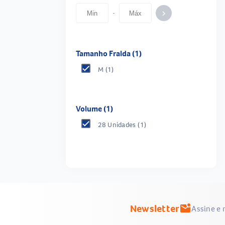
-
keyboard_arrow_right
Tamanho Fralda (1)
M
(1)
Volume (1)
28 Unidades
(1)
Newsletter
mark_email_unread
Assine e 