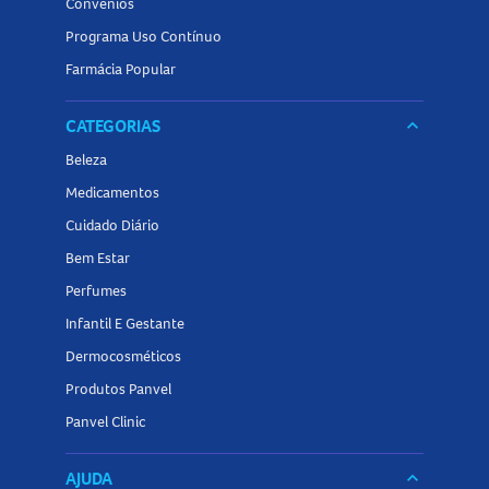
Convênios
Programa Uso Contínuo
Farmácia Popular
CATEGORIAS
keyboard_arrow_down
Beleza
Medicamentos
Cuidado Diário
Bem Estar
Perfumes
Infantil E Gestante
Dermocosméticos
Produtos Panvel
Panvel Clinic
AJUDA
keyboard_arrow_down