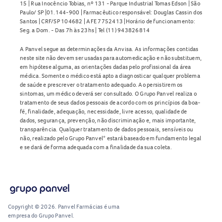
15 | Rua Inocêncio Tobias, nº 131 - Parque Industrial Tomas Edson | São
Paulo/ SP |01.144-900 | Farmacêutico responsável: Douglas Cassin dos
Santos | CRF/SP 104682 | AFE 7752413 |Horário de funcionamento:
Seg. a Dom. - Das 7h às 23hs | Tel (11) 943826814
A Panvel segue as determinações da Anvisa. As informações contidas
neste site não devem ser usadas para automedicação e não substituem,
em hipótese alguma, as orientações dadas pelo profissional da área
médica. Somente o médico está apto a diagnosticar qualquer problema
de saúde e prescrever o tratamento adequado. Ao persistirem os
sintomas, um médico deverá ser consultado. O Grupo Panvel realiza o
tratamento de seus dados pessoais de acordo com os princípios da boa-
fé, finalidade, adequação, necessidade, livre acesso, qualidade de
dados, segurança, prevenção, não discriminação e, mais importante,
transparência. Qualquer tratamento de dados pessoais, sensíveis ou
não, realizado pelo Grupo Panvel* estará baseado em fundamento legal
e se dará de forma adequada com a finalidade da sua coleta.
Copyright © 2026. Panvel Farmácias é uma
empresa do Grupo Panvel.