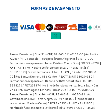
FORMAS DE PAGAMENTO
Panvel Farmácias | Filial 31 - CNPJ 92.665.611/0101-30 | Av. Protásio
Alves n° 4194 subsolo - Petrópolis | Porto Alegre/RS | 91310-000 |
Farmacêutico responsável: Isabel Cristina Cunha Dias | CRF/RS - 6792 |
AFE - 7318170 |Horário de funcionamento: 24 horas | Tel (51)
999119891| Panvel Farmácias | Filial 91 – CNPJ 92.665.611/0080-
70 | Rua Santos Dumont, 856 Centro | PELOTAS/RS | 96020-380 |
Farmacêutico responsável: Daniela de Bittencourt Maia | CRF/RS -
589427 | AFE 7239474 |Horário de funcionamento: Seg. a Sab. - Das
7h às 22h. Domingos e Feriados – 8h às 22h | Tel (53) 999505659 |
Panvel Farmácias | Filial 464 - CNPJ 92.665.611/0270-24 | Av.
Cavalhada n° 3860 | Porto Alegre/RS | 91740-000 | Farmacêutico
responsável: Mariana Cervo | CRF/RS - 535349 | AFE - 7421850 |
Horário de funcionamento: 24 horas | Tel (51) 995672339| Panvel