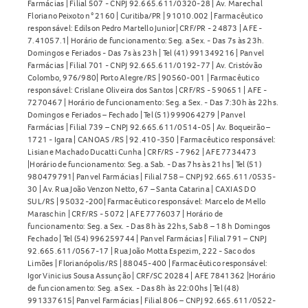
Farmácias | Filial 507 - CNPJ 92.665.611/0320-28 | Av. Marechal
Floriano Peixoto n° 2160 | Curitiba/PR | 91010.002 | Farmacêutico
responsável: Edilson Pedro Martello Junior| CRF/PR - 24873 | AFE -
7.41057.1| Horário de funcionamento: Seg. a Sex. - Das 7s às 23h.
Domingos e Feriados - Das 7s às 23h | Tel (41) 991349216 | Panvel
Farmácias | Filial 701 - CNPJ 92.665.611/0192-77 | Av. Cristóvão
Colombo, 976/980| Porto Alegre/RS | 90560-001 | Farmacêutico
responsável: Crislane Oliveira dos Santos | CRF/RS - 590651 | AFE -
7270467 | Horário de funcionamento: Seg. a Sex. - Das 7:30h às 22hs.
Domingos e Feriados – Fechado | Tel (51) 999064279 | Panvel
Farmácias | Filial 739 – CNPJ 92.665.611/0514-05 | Av. Boqueirão –
1721 - Igara | CANOAS /RS | 92.410-350 | Farmacêutico responsável:
Lisiane Machado Ducatti Cunha | CRF/RS - 7962 | AFE 7734473
|Horário de funcionamento: Seg. a Sab. - Das 7hs às 21hs | Tel (51)
980479791| Panvel Farmácias | Filial 758 – CNPJ 92.665.611/0535-
30 | Av. Rua João Venzon Netto, 67 – Santa Catarina | CAXIAS DO
SUL/RS | 95032-200| Farmacêutico responsável: Marcelo de Mello
Maraschin | CRF/RS - 5072 | AFE 7776037 | Horário de
funcionamento: Seg. a Sex. - Das 8h às 22hs, Sab 8 – 18 h Domingos
Fechado | Tel (54) 996259744 | Panvel Farmácias | Filial 791 – CNPJ
92.665.611/0567-17 | Rua João Motta Espezim, 222 - Saco dos
Limões | Florianópolis/RS | 88045-400 | Farmacêutico responsável:
Igor Vinicius Sousa Assunção | CRF/SC 20284 | AFE 7841362 |Horário
de funcionamento: Seg. a Sex. - Das 8h às 22:00hs | Tel (48)
991337615| Panvel Farmácias | Filial 806 – CNPJ 92.665.611/0522-