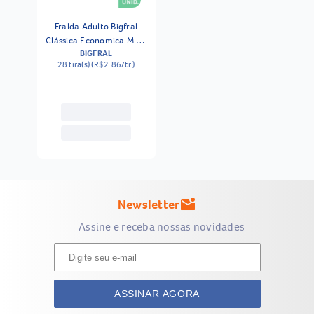
Fralda Adulto Bigfral
Clássica Economica M 28
BIGFRAL
Unidades
28 tira(s) (R$2.86/tr.)
Newsletter
mark_email_unread
Assine e receba nossas novidades
ASSINAR AGORA