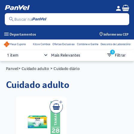
Se
person
Menu do c
search
Buscar na
menu
Departamentos
Informe seu CEP
Meus Cupons
Kits e Combos
Ofertas Exclusivas
Combine e Ganhe
Desconto de Laboratório
Acessos rápidos do cabeçalho
5
keyboard_arrow_down
filter_list
1 item
Mais Relevantes
Filtrar
Panvel
> Cuidado adulto
> Cuidado diário
cuidado adulto