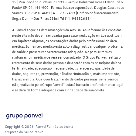
15 | Rua Inocêncio Tobias, nº 131 - Parque Industrial Tomas Edson | São
Paulo/ SP |01.144-900 | Farmacêutico responsável: Douglas Cassin dos
Santos | CRF/SP 104682 | AFE 7752413 |Horário de funcionamento:
Seg. a Dom. - Das 7h às 23hs | Tel (11) 943826814
A Panvel segue as determinações da Anvisa. As informações contidas
neste site não devem ser usadas para automedicação e não substituem,
em hipótese alguma, as orientações dadas pelo profissional da área
médica. Somente o médico está apto a diagnosticar qualquer problema
de saúde e prescrever o tratamento adequado. Ao persistirem os
sintomas, um médico deverá ser consultado. O Grupo Panvel realiza o
tratamento de seus dados pessoais de acordo com os princípios da boa-
fé, finalidade, adequação, necessidade, livre acesso, qualidade de
dados, segurança, prevenção, não discriminação e, mais importante,
transparência. Qualquer tratamento de dados pessoais, sensíveis ou
não, realizado pelo Grupo Panvel* estará baseado em fundamento legal
e se dará de forma adequada com a finalidade da sua coleta.
Copyright © 2026. Panvel Farmácias é uma
empresa do Grupo Panvel.