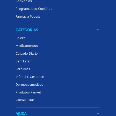
Convênios
Programa Uso Contínuo
Farmácia Popular
CATEGORIAS
keyboard_arrow_down
Beleza
Medicamentos
Cuidado Diário
Bem Estar
Perfumes
Infantil E Gestante
Dermocosméticos
Produtos Panvel
Panvel Clinic
AJUDA
keyboard_arrow_down