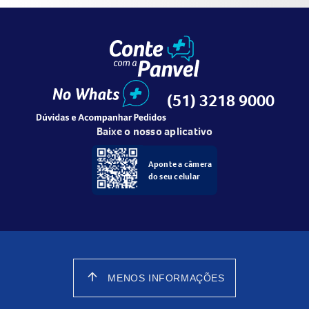
(51) 3218 9000
Baixe o nosso aplicativo
Aponte a câmera
do seu celular
arrow_upward
MENOS INFORMAÇÕES