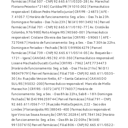
Farmácias | Filial 507 - CNPJ 92.665.611/0320-28 | Av. Marechal
Floriano Peixoto n° 2160 | Curitiba/PR | 91010.002 | Farmacêutico
responsável: Edilson Pedro Martello Junior| CRF/PR - 24873 | AFE -
7.41057.1| Horário de funcionamento: Seg. a Sex. - Das 7s às 23h.
Domingos e Feriados - Das 7s às 23h | Tel (41) 991349216 | Panvel
Farmácias | Filial 701 - CNPJ 92.665.611/0192-77 | Av. Cristóvão
Colombo, 976/980| Porto Alegre/RS | 90560-001 | Farmacêutico
responsável: Crislane Oliveira dos Santos | CRF/RS - 590651 | AFE -
7270467 | Horário de funcionamento: Seg. a Sex. - Das 7:30h às 22hs.
Domingos e Feriados – Fechado | Tel (51) 999064279 | Panvel
Farmácias | Filial 739 – CNPJ 92.665.611/0514-05 | Av. Boqueirão –
1721 - Igara | CANOAS /RS | 92.410-350 | Farmacêutico responsável:
Lisiane Machado Ducatti Cunha | CRF/RS - 7962 | AFE 7734473
|Horário de funcionamento: Seg. a Sab. - Das 7hs às 21hs | Tel (51)
980479791| Panvel Farmácias | Filial 758 – CNPJ 92.665.611/0535-
30 | Av. Rua João Venzon Netto, 67 – Santa Catarina | CAXIAS DO
SUL/RS | 95032-200| Farmacêutico responsável: Marcelo de Mello
Maraschin | CRF/RS - 5072 | AFE 7776037 | Horário de
funcionamento: Seg. a Sex. - Das 8h às 22hs, Sab 8 – 18 h Domingos
Fechado | Tel (54) 996259744 | Panvel Farmácias | Filial 791 – CNPJ
92.665.611/0567-17 | Rua João Motta Espezim, 222 - Saco dos
Limões | Florianópolis/RS | 88045-400 | Farmacêutico responsável:
Igor Vinicius Sousa Assunção | CRF/SC 20284 | AFE 7841362 |Horário
de funcionamento: Seg. a Sex. - Das 8h às 22:00hs | Tel (48)
991337615| Panvel Farmácias | Filial 806 – CNPJ 92.665.611/0522-