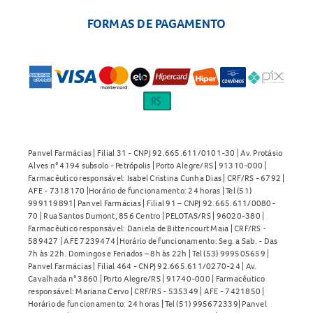
FORMAS DE PAGAMENTO
Panvel Farmácias | Filial 31 - CNPJ 92.665.611/0101-30 | Av. Protásio
Alves n° 4194 subsolo - Petrópolis | Porto Alegre/RS | 91310-000 |
Farmacêutico responsável: Isabel Cristina Cunha Dias | CRF/RS - 6792 |
AFE - 7318170 |Horário de funcionamento: 24 horas | Tel (51)
999119891| Panvel Farmácias | Filial 91 – CNPJ 92.665.611/0080-
70 | Rua Santos Dumont, 856 Centro | PELOTAS/RS | 96020-380 |
Farmacêutico responsável: Daniela de Bittencourt Maia | CRF/RS -
589427 | AFE 7239474 |Horário de funcionamento: Seg. a Sab. - Das
7h às 22h. Domingos e Feriados – 8h às 22h | Tel (53) 999505659 |
Panvel Farmácias | Filial 464 - CNPJ 92.665.611/0270-24 | Av.
Cavalhada n° 3860 | Porto Alegre/RS | 91740-000 | Farmacêutico
responsável: Mariana Cervo | CRF/RS - 535349 | AFE - 7421850 |
Horário de funcionamento: 24 horas | Tel (51) 995672339| Panvel