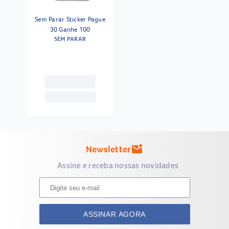
Sem Parar Sticker Pague
30 Ganhe 100
SEM PARAR
Newsletter
mark_email_unread
Assine e receba nossas novidades
ASSINAR AGORA