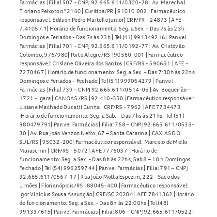
Farmácias | Filial 507 - CNPJ 92.665.611/0320-28 | Av. Marechal
Floriano Peixoto n° 2160 | Curitiba/PR | 91010.002 | Farmacêutico
responsável: Edilson Pedro Martello Junior| CRF/PR - 24873 | AFE -
7.41057.1| Horário de funcionamento: Seg. a Sex. - Das 7s às 23h.
Domingos e Feriados - Das 7s às 23h | Tel (41) 991349216 | Panvel
Farmácias | Filial 701 - CNPJ 92.665.611/0192-77 | Av. Cristóvão
Colombo, 976/980| Porto Alegre/RS | 90560-001 | Farmacêutico
responsável: Crislane Oliveira dos Santos | CRF/RS - 590651 | AFE -
7270467 | Horário de funcionamento: Seg. a Sex. - Das 7:30h às 22hs.
Domingos e Feriados – Fechado | Tel (51) 999064279 | Panvel
Farmácias | Filial 739 – CNPJ 92.665.611/0514-05 | Av. Boqueirão –
1721 - Igara | CANOAS /RS | 92.410-350 | Farmacêutico responsável:
Lisiane Machado Ducatti Cunha | CRF/RS - 7962 | AFE 7734473
|Horário de funcionamento: Seg. a Sab. - Das 7hs às 21hs | Tel (51)
980479791| Panvel Farmácias | Filial 758 – CNPJ 92.665.611/0535-
30 | Av. Rua João Venzon Netto, 67 – Santa Catarina | CAXIAS DO
SUL/RS | 95032-200| Farmacêutico responsável: Marcelo de Mello
Maraschin | CRF/RS - 5072 | AFE 7776037 | Horário de
funcionamento: Seg. a Sex. - Das 8h às 22hs, Sab 8 – 18 h Domingos
Fechado | Tel (54) 996259744 | Panvel Farmácias | Filial 791 – CNPJ
92.665.611/0567-17 | Rua João Motta Espezim, 222 - Saco dos
Limões | Florianópolis/RS | 88045-400 | Farmacêutico responsável:
Igor Vinicius Sousa Assunção | CRF/SC 20284 | AFE 7841362 |Horário
de funcionamento: Seg. a Sex. - Das 8h às 22:00hs | Tel (48)
991337615| Panvel Farmácias | Filial 806 – CNPJ 92.665.611/0522-