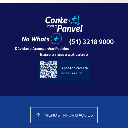
(51) 3218 9000
Baixe o nosso aplicativo
Aponte a câmera
do seu celular
arrow_upward
MENOS INFORMAÇÕES