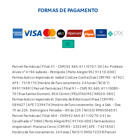
FORMAS DE PAGAMENTO
Panvel Farmácias | Filial 31 - CNPJ 92.665.611/0101-30 | Av. Protásio
Alves n° 4194 subsolo - Petrópolis | Porto Alegre/RS | 91310-000 |
Farmacêutico responsável: Isabel Cristina Cunha Dias | CRF/RS - 6792 |
AFE - 7318170 |Horário de funcionamento: 24 horas | Tel (51)
999119891| Panvel Farmácias | Filial 91 – CNPJ 92.665.611/0080-
70 | Rua Santos Dumont, 856 Centro | PELOTAS/RS | 96020-380 |
Farmacêutico responsável: Daniela de Bittencourt Maia | CRF/RS -
589427 | AFE 7239474 |Horário de funcionamento: Seg. a Sab. - Das
7h às 22h. Domingos e Feriados – 8h às 22h | Tel (53) 999505659 |
Panvel Farmácias | Filial 464 - CNPJ 92.665.611/0270-24 | Av.
Cavalhada n° 3860 | Porto Alegre/RS | 91740-000 | Farmacêutico
responsável: Mariana Cervo | CRF/RS - 535349 | AFE - 7421850 |
Horário de funcionamento: 24 horas | Tel (51) 995672339| Panvel