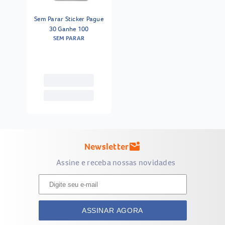
Sem Parar Sticker Pague
30 Ganhe 100
SEM PARAR
Newsletter
mark_email_unread
Assine e receba nossas novidades
ASSINAR AGORA