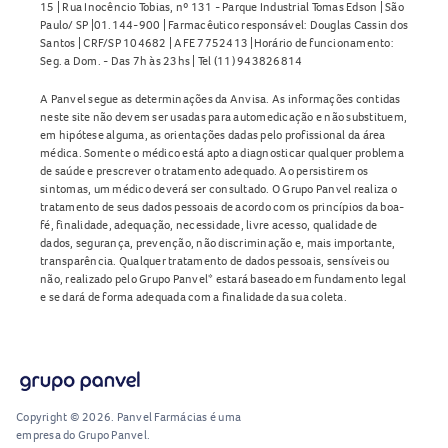
15 | Rua Inocêncio Tobias, nº 131 - Parque Industrial Tomas Edson | São
Paulo/ SP |01.144-900 | Farmacêutico responsável: Douglas Cassin dos
Santos | CRF/SP 104682 | AFE 7752413 |Horário de funcionamento:
Seg. a Dom. - Das 7h às 23hs | Tel (11) 943826814
A Panvel segue as determinações da Anvisa. As informações contidas
neste site não devem ser usadas para automedicação e não substituem,
em hipótese alguma, as orientações dadas pelo profissional da área
médica. Somente o médico está apto a diagnosticar qualquer problema
de saúde e prescrever o tratamento adequado. Ao persistirem os
sintomas, um médico deverá ser consultado. O Grupo Panvel realiza o
tratamento de seus dados pessoais de acordo com os princípios da boa-
fé, finalidade, adequação, necessidade, livre acesso, qualidade de
dados, segurança, prevenção, não discriminação e, mais importante,
transparência. Qualquer tratamento de dados pessoais, sensíveis ou
não, realizado pelo Grupo Panvel* estará baseado em fundamento legal
e se dará de forma adequada com a finalidade da sua coleta.
Copyright © 2026. Panvel Farmácias é uma
empresa do Grupo Panvel.