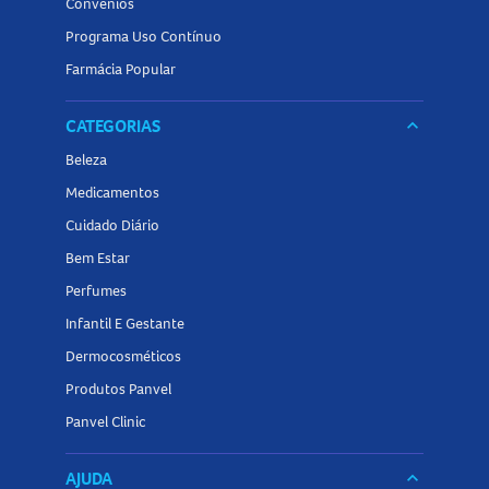
Convênios
Programa Uso Contínuo
Farmácia Popular
CATEGORIAS
keyboard_arrow_down
Beleza
Medicamentos
Cuidado Diário
Bem Estar
Perfumes
Infantil E Gestante
Dermocosméticos
Produtos Panvel
Panvel Clinic
AJUDA
keyboard_arrow_down