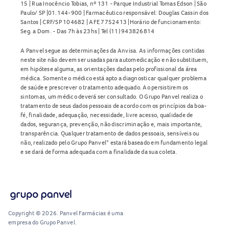
15 | Rua Inocêncio Tobias, nº 131 - Parque Industrial Tomas Edson | São
Paulo/ SP |01.144-900 | Farmacêutico responsável: Douglas Cassin dos
Santos | CRF/SP 104682 | AFE 7752413 |Horário de funcionamento:
Seg. a Dom. - Das 7h às 23hs | Tel (11) 943826814
A Panvel segue as determinações da Anvisa. As informações contidas
neste site não devem ser usadas para automedicação e não substituem,
em hipótese alguma, as orientações dadas pelo profissional da área
médica. Somente o médico está apto a diagnosticar qualquer problema
de saúde e prescrever o tratamento adequado. Ao persistirem os
sintomas, um médico deverá ser consultado. O Grupo Panvel realiza o
tratamento de seus dados pessoais de acordo com os princípios da boa-
fé, finalidade, adequação, necessidade, livre acesso, qualidade de
dados, segurança, prevenção, não discriminação e, mais importante,
transparência. Qualquer tratamento de dados pessoais, sensíveis ou
não, realizado pelo Grupo Panvel* estará baseado em fundamento legal
e se dará de forma adequada com a finalidade da sua coleta.
Copyright © 2026. Panvel Farmácias é uma
empresa do Grupo Panvel.