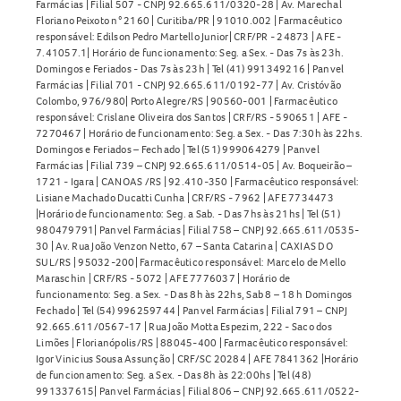
Farmácias | Filial 507 - CNPJ 92.665.611/0320-28 | Av. Marechal
Floriano Peixoto n° 2160 | Curitiba/PR | 91010.002 | Farmacêutico
responsável: Edilson Pedro Martello Junior| CRF/PR - 24873 | AFE -
7.41057.1| Horário de funcionamento: Seg. a Sex. - Das 7s às 23h.
Domingos e Feriados - Das 7s às 23h | Tel (41) 991349216 | Panvel
Farmácias | Filial 701 - CNPJ 92.665.611/0192-77 | Av. Cristóvão
Colombo, 976/980| Porto Alegre/RS | 90560-001 | Farmacêutico
responsável: Crislane Oliveira dos Santos | CRF/RS - 590651 | AFE -
7270467 | Horário de funcionamento: Seg. a Sex. - Das 7:30h às 22hs.
Domingos e Feriados – Fechado | Tel (51) 999064279 | Panvel
Farmácias | Filial 739 – CNPJ 92.665.611/0514-05 | Av. Boqueirão –
1721 - Igara | CANOAS /RS | 92.410-350 | Farmacêutico responsável:
Lisiane Machado Ducatti Cunha | CRF/RS - 7962 | AFE 7734473
|Horário de funcionamento: Seg. a Sab. - Das 7hs às 21hs | Tel (51)
980479791| Panvel Farmácias | Filial 758 – CNPJ 92.665.611/0535-
30 | Av. Rua João Venzon Netto, 67 – Santa Catarina | CAXIAS DO
SUL/RS | 95032-200| Farmacêutico responsável: Marcelo de Mello
Maraschin | CRF/RS - 5072 | AFE 7776037 | Horário de
funcionamento: Seg. a Sex. - Das 8h às 22hs, Sab 8 – 18 h Domingos
Fechado | Tel (54) 996259744 | Panvel Farmácias | Filial 791 – CNPJ
92.665.611/0567-17 | Rua João Motta Espezim, 222 - Saco dos
Limões | Florianópolis/RS | 88045-400 | Farmacêutico responsável:
Igor Vinicius Sousa Assunção | CRF/SC 20284 | AFE 7841362 |Horário
de funcionamento: Seg. a Sex. - Das 8h às 22:00hs | Tel (48)
991337615| Panvel Farmácias | Filial 806 – CNPJ 92.665.611/0522-