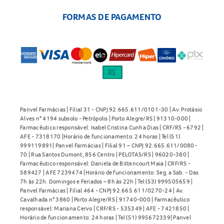
FORMAS DE PAGAMENTO
Panvel Farmácias | Filial 31 - CNPJ 92.665.611/0101-30 | Av. Protásio
Alves n° 4194 subsolo - Petrópolis | Porto Alegre/RS | 91310-000 |
Farmacêutico responsável: Isabel Cristina Cunha Dias | CRF/RS - 6792 |
AFE - 7318170 |Horário de funcionamento: 24 horas | Tel (51)
999119891| Panvel Farmácias | Filial 91 – CNPJ 92.665.611/0080-
70 | Rua Santos Dumont, 856 Centro | PELOTAS/RS | 96020-380 |
Farmacêutico responsável: Daniela de Bittencourt Maia | CRF/RS -
589427 | AFE 7239474 |Horário de funcionamento: Seg. a Sab. - Das
7h às 22h. Domingos e Feriados – 8h às 22h | Tel (53) 999505659 |
Panvel Farmácias | Filial 464 - CNPJ 92.665.611/0270-24 | Av.
Cavalhada n° 3860 | Porto Alegre/RS | 91740-000 | Farmacêutico
responsável: Mariana Cervo | CRF/RS - 535349 | AFE - 7421850 |
Horário de funcionamento: 24 horas | Tel (51) 995672339| Panvel