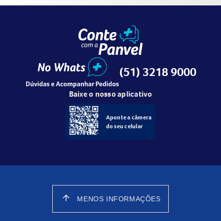
(51) 3218 9000
Baixe o nosso aplicativo
Aponte a câmera
do seu celular
arrow_upward
MENOS INFORMAÇÕES