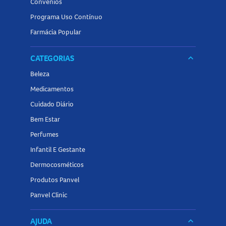
Convênios
Programa Uso Contínuo
Farmácia Popular
CATEGORIAS
keyboard_arrow_down
Beleza
Medicamentos
Cuidado Diário
Bem Estar
Perfumes
Infantil E Gestante
Dermocosméticos
Produtos Panvel
Panvel Clinic
AJUDA
keyboard_arrow_down