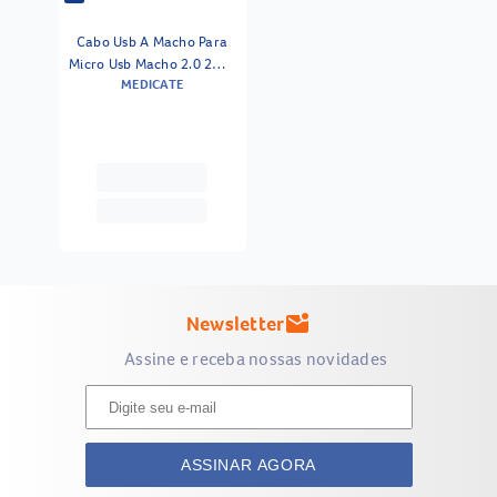
Cabo Usb A Macho Para
Micro Usb Macho 2.0 2m -
MEDICATE
Unidade
Newsletter
mark_email_unread
Assine e receba nossas novidades
ASSINAR AGORA