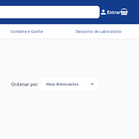
Seu c
person
Entrar
Menu do cliente e 
Combine e Ganhe
Desconto de Laboratório
Ordenar por
Mais Relevantes