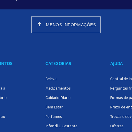
arrow_upward
MENOS INFORMAÇÕES
CONTOS
CATEGORIAS
AJUDA
Beleza
Central de 
ais
Medicamentos
Perguntas f
ório
Cuidado Diário
Formas de 
Bem Estar
Prazo de en
nuo
Perfumes
Trocas e de
Infantil E Gestante
Ofertas