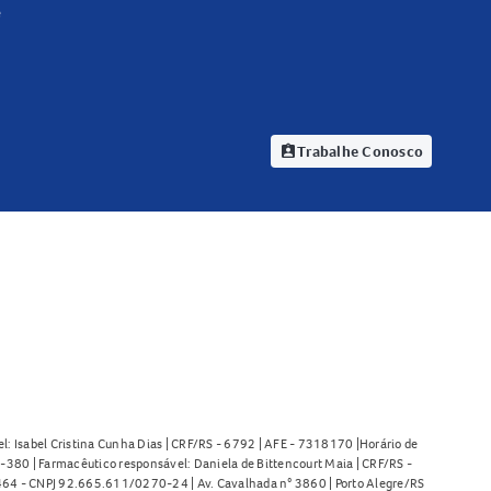
e
Trabalhe Conosco
assignment_ind
l: Isabel Cristina Cunha Dias | CRF/RS - 6792 | AFE - 7318170 |Horário de
380 | Farmacêutico responsável: Daniela de Bittencourt Maia | CRF/RS -
l 464 - CNPJ 92.665.611/0270-24 | Av. Cavalhada n° 3860 | Porto Alegre/RS