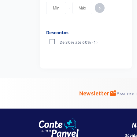
-
keyboard_arrow_right
Descontos
De 30% até 60%
(1)
Newsletter
mark_email_unread
Assine e 