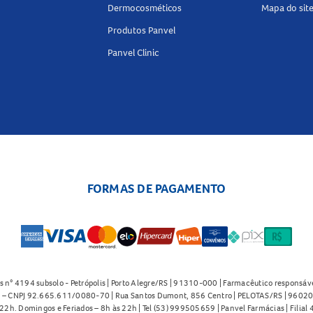
Dermocosméticos
Mapa do sit
Produtos Panvel
Panvel Clinic
FORMAS DE PAGAMENTO
s n° 4194 subsolo - Petrópolis | Porto Alegre/RS | 91310-000 | Farmacêutico responsáve
91 – CNPJ 92.665.611/0080-70 | Rua Santos Dumont, 856 Centro | PELOTAS/RS | 96020-
2h. Domingos e Feriados – 8h às 22h | Tel (53) 999505659 | Panvel Farmácias | Filia