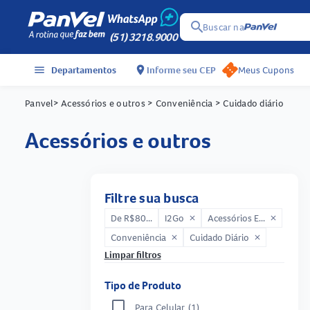
search
Buscar na
(51) 3218.9000
menu
Departamentos
location_on
Informe seu CEP
Meus Cupons
Panvel
> Acessórios e outros
> Conveniência
> Cuidado diário
acessórios e outros
Filtre sua busca
De R$80...
I2Go
Acessórios E...
close
close
Conveniência
Cuidado Diário
close
close
Limpar filtros
Tipo de Produto
Para Celular
(1)