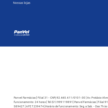
Nossas lojas
Panvel Farmácias | Filial 31 - CNPJ 92.665.611/0101-30 | Av. Protásio Alve
funcionamento: 24 horas | Tel (51) 999119891| Panvel Farmácias | Filial 
589427 | AFE 7239474 |Horário de funcionamento: Seg. a Sab. - Das 7h às 2