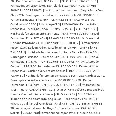
70 | Rua Santos Dumont, 856 Centro | PELOTAS/RS | 96020-380 |
Farmacêutico responsável: Daniela de Bittencourt Maia | CRF/RS -
589427 | AFE 7239474 |Horário de funcionamento: Seg. a Sab. - Das
7h às 22h. Domingos e Feriados – 8h às 22h | Tel (53) 999505659 |
Panvel Farmácias | Filial 464 - CNPJ 92.665.611/0270-24 | Av.
Cavalhada n° 3860 | Porto Alegre/RS | 91740-000 | Farmacêutico
responsável: Mariana Cervo | CRF/RS - 535349 | AFE - 7421850 |
Horário de funcionamento: 24 horas | Tel (51) 995672339| Panvel
Farmácias | Filial 507 - CNPJ 92.665.611/0320-28 | Av. Marechal
Floriano Peixoto n° 2160 | Curitiba/PR | 91010.002 | Farmacêutico
responsável: Edilson Pedro Martello Junior| CRF/PR - 24873 | AFE -
7.41057.1| Horário de funcionamento: Seg. a Sex. - Das 7s às 23h.
Domingos e Feriados - Das 7s às 23h | Tel (41) 991349216 | Panvel
Farmácias | Filial 701 - CNPJ 92.665.611/0192-77 | Av. Cristóvão
Colombo, 976/980| Porto Alegre/RS | 90560-001 | Farmacêutico
responsável: Crislane Oliveira dos Santos | CRF/RS - 590651 | AFE -
7270467 | Horário de funcionamento: Seg. a Sex. - Das 7:30h às 22hs.
Domingos e Feriados – Fechado | Tel (51) 999064279 | Panvel
Farmácias | Filial 739 – CNPJ 92.665.611/0514-05 | Av. Boqueirão –
1721 - Igara | CANOAS /RS | 92.410-350 | Farmacêutico responsável:
Lisiane Machado Ducatti Cunha | CRF/RS - 7962 | AFE 7734473
|Horário de funcionamento: Seg. a Sab. - Das 7hs às 21hs | Tel (51)
980479791| Panvel Farmácias | Filial 758 – CNPJ 92.665.611/0535-
30 | Av. Rua João Venzon Netto, 67 – Santa Catarina | CAXIAS DO
SUL/RS | 95032-200| Farmacêutico responsável: Marcelo de Mello