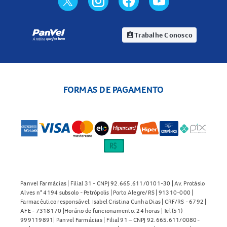
Trabalhe Conosco
assignment_ind
FORMAS DE PAGAMENTO
Panvel Farmácias | Filial 31 - CNPJ 92.665.611/0101-30 | Av. Protásio
Alves n° 4194 subsolo - Petrópolis | Porto Alegre/RS | 91310-000 |
Farmacêutico responsável: Isabel Cristina Cunha Dias | CRF/RS - 6792 |
AFE - 7318170 |Horário de funcionamento: 24 horas | Tel (51)
999119891| Panvel Farmácias | Filial 91 – CNPJ 92.665.611/0080-