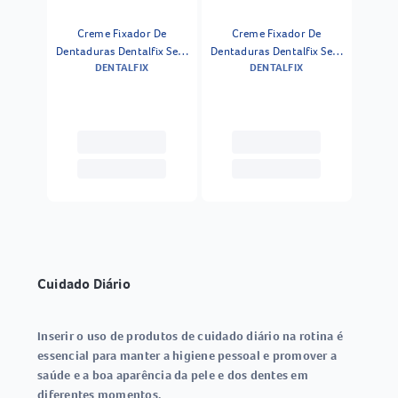
Creme Fixador De
Creme Fixador De
Dentaduras Dentalfix Sem
Dentaduras Dentalfix Sem
DENTALFIX
DENTALFIX
Sabor Leve 68g Pague 50g
Sabor 40g
Cuidado Diário
Inserir o uso de produtos de cuidado diário na rotina é
essencial para manter a higiene pessoal e promover a
saúde e a boa aparência da pele e dos dentes em
diferentes momentos.