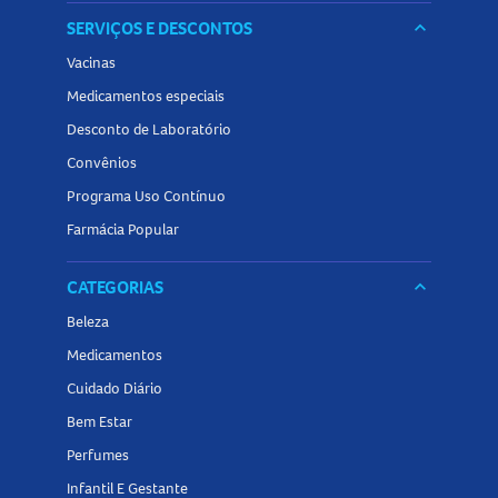
SERVIÇOS E DESCONTOS
keyboard_arrow_down
Vacinas
Medicamentos especiais
Desconto de Laboratório
Convênios
Programa Uso Contínuo
Farmácia Popular
CATEGORIAS
keyboard_arrow_down
Beleza
Medicamentos
Cuidado Diário
Bem Estar
Perfumes
Infantil E Gestante