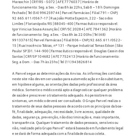
Maraschin | CRF/RS - 5072 | AFE 7776037 | Horário de
funcionamento: Seg. a Sex. - Das 8h às 22hs, Sab 8 – 18 h Domingos
Fechado | Tel (54) 996259744 | Panvel Farmácias | Filial 791 – CNPJ
92.665.611/0567-17 | Rua João Motta Espezim, 222 - Saco dos
Limões | Florianópolis/RS | 88045-400 | Farmacêutico responsável:
Igor Vinicius Sousa Assunção | CRF/SC 20284 | AFE 7841362 |Horário
de funcionamento: Seg. a Sex. - Das 8h às 22:00hs | Tel (48)
991337615| Panvel Farmácias | Filial 806 – CNPJ 92.665.611/0522-
15 | Rua Inocêncio Tobias, nº 131 - Parque Industrial Tomas Edson | São
Paulo/ SP |01.144-900 | Farmacêutico responsável: Douglas Cassin dos
Santos | CRF/SP 104682 | AFE 7752413 |Horário de funcionamento:
Seg. a Dom. - Das 7h às 23hs | Tel (11) 943826814
A Panvel segue as determinações da Anvisa. As informações contidas
neste site não devem ser usadas para automedicação e não substituem,
em hipótese alguma, as orientações dadas pelo profissional da área
médica. Somente o médico está apto a diagnosticar qualquer problema
de saúde e prescrever o tratamento adequado. Ao persistirem os
sintomas, um médico deverá ser consultado. O Grupo Panvel realiza o
tratamento de seus dados pessoais de acordo com os princípios da boa-
fé, finalidade, adequação, necessidade, livre acesso, qualidade de
dados, segurança, prevenção, não discriminação e, mais importante,
transparência. Qualquer tratamento de dados pessoais, sensíveis ou
não, realizado pelo Grupo Panvel* estará baseado em fundamento legal
e se dará de forma adequada com a finalidade da sua coleta.