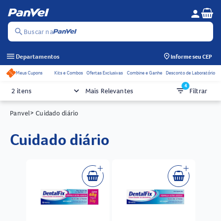
Se
person
Menu do c
search
Buscar na
menu
Departamentos
Informe seu CEP
Meus Cupons
Kits e Combos
Ofertas Exclusivas
Combine e Ganhe
Desconto de Laboratório
Acessos rápidos do cabeçalho
4
keyboard_arrow_down
filter_list
2 itens
Mais Relevantes
Filtrar
Panvel
> Cuidado diário
cuidado diário