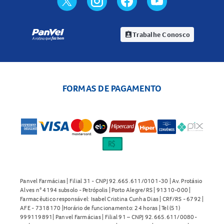
Trabalhe Conosco
assignment_ind
FORMAS DE PAGAMENTO
Panvel Farmácias | Filial 31 - CNPJ 92.665.611/0101-30 | Av. Protásio
Alves n° 4194 subsolo - Petrópolis | Porto Alegre/RS | 91310-000 |
Farmacêutico responsável: Isabel Cristina Cunha Dias | CRF/RS - 6792 |
AFE - 7318170 |Horário de funcionamento: 24 horas | Tel (51)
999119891| Panvel Farmácias | Filial 91 – CNPJ 92.665.611/0080-