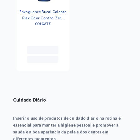
Enxaguante Bucal Colgate
Plax Odor Control Zero
COLGATE
Alcool 750ml
Cuidado Diário
Inserir o uso de produtos de cuidado diário na rotina é
essencial para manter a higiene pessoal e promover a
saúde e a boa aparência da pele e dos dentes em
diferentes momentos.