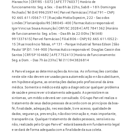
Maraschin | CRF/RS - 5072 | AFE 7776037 | Horário de
funcionamento: Seg. a Sex. - Das 8h às 22hs, Sab 8 – 18 h Domingos
Fechado | Tel (54) 996259744 | Panvel Farmácias | Filial 791 – CNPJ
92.665.611/0567-17 | Rua João Motta Espezim, 222 - Saco dos
Limões | Florianópolis/RS | 88045-400 | Farmacêutico responsável:
Igor Vinicius Sousa Assunção | CRF/SC 20284 | AFE 7841362 |Horário
de funcionamento: Seg. a Sex. - Das 8h às 22:00hs | Tel (48)
991337615| Panvel Farmácias | Filial 806 – CNPJ 92.665.611/0522-
15 | Rua Inocêncio Tobias, nº 131 - Parque Industrial Tomas Edson | São
Paulo/ SP |01.144-900 | Farmacêutico responsável: Douglas Cassin dos
Santos | CRF/SP 104682 | AFE 7752413 |Horário de funcionamento:
Seg. a Dom. - Das 7h às 23hs | Tel (11) 943826814
A Panvel segue as determinações da Anvisa. As informações contidas
neste site não devem ser usadas para automedicação e não substituem,
em hipótese alguma, as orientações dadas pelo profissional da área
médica. Somente o médico está apto a diagnosticar qualquer problema
de saúde e prescrever o tratamento adequado. Ao persistirem os
sintomas, um médico deverá ser consultado. O Grupo Panvel realiza o
tratamento de seus dados pessoais de acordo com os princípios da boa-
fé, finalidade, adequação, necessidade, livre acesso, qualidade de
dados, segurança, prevenção, não discriminação e, mais importante,
transparência. Qualquer tratamento de dados pessoais, sensíveis ou
não, realizado pelo Grupo Panvel* estará baseado em fundamento legal
e se dará de forma adequada com a finalidade da sua coleta.