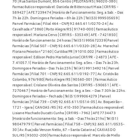
70 | Rua Santos Dumont, 856 Centro | PELOTAS/RS | 96020-380 |
Farmacêutico responsável: Daniela de Bittencourt Maia | CRF/RS -
589427 | AFE 7239474 |Horário de funcionamento: Seg. a Sab. - Das
7h às 22h. Domingos e Feriados – 8h às 22h | Tel (53) 999505659 |
Panvel Farmácias | Filial 464 - CNPJ 92.665.611/0270-24 | Av.
Cavalhada n° 3860 | Porto Alegre/RS | 91740-000 | Farmacêutico
responsável: Mariana Cervo | CRF/RS - 535349 | AFE - 7421850 |
Horário de funcionamento: 24 horas | Tel (51) 995672339| Panvel
Farmácias | Filial 507 - CNPJ 92.665.611/0320-28 | Av. Marechal
Floriano Peixoto n° 2160 | Curitiba/PR | 91010.002 | Farmacêutico
responsável: Edilson Pedro Martello Junior| CRF/PR - 24873 | AFE -
7.41057.1| Horário de funcionamento: Seg. a Sex. - Das 7s às 23h.
Domingos e Feriados - Das 7s às 23h | Tel (41) 991349216 | Panvel
Farmácias | Filial 701 - CNPJ 92.665.611/0192-77 | Av. Cristóvão
Colombo, 976/980| Porto Alegre/RS | 90560-001 | Farmacêutico
responsável: Crislane Oliveira dos Santos | CRF/RS - 590651 | AFE -
7270467 | Horário de funcionamento: Seg. a Sex. - Das 7:30h às 22hs.
Domingos e Feriados – Fechado | Tel (51) 999064279 | Panvel
Farmácias | Filial 739 – CNPJ 92.665.611/0514-05 | Av. Boqueirão –
1721 - Igara | CANOAS /RS | 92.410-350 | Farmacêutico responsável:
Lisiane Machado Ducatti Cunha | CRF/RS - 7962 | AFE 7734473
|Horário de funcionamento: Seg. a Sab. - Das 7hs às 21hs | Tel (51)
980479791| Panvel Farmácias | Filial 758 – CNPJ 92.665.611/0535-
30 | Av. Rua João Venzon Netto, 67 – Santa Catarina | CAXIAS DO
SUL/RS | 95032-200| Farmacêutico responsável: Marcelo de Mello