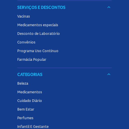
SERVIÇOS E DESCONTOS
keyboard_arrow_down
Vacinas
Medicamentos especiais
Desconto de Laboratório
Convênios
Programa Uso Contínuo
Farmácia Popular
CATEGORIAS
keyboard_arrow_down
Beleza
Medicamentos
Cuidado Diário
Bem Estar
Perfumes
Infantil E Gestante