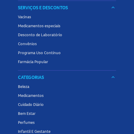
SERVIÇOS E DESCONTOS
keyboard_arrow_down
Vacinas
Medicamentos especiais
Desconto de Laboratório
Convênios
Programa Uso Contínuo
Farmácia Popular
CATEGORIAS
keyboard_arrow_down
Beleza
Medicamentos
Cuidado Diário
Bem Estar
Perfumes
Infantil E Gestante