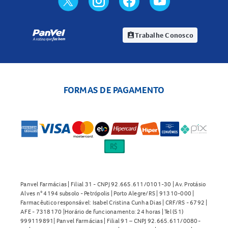
Trabalhe Conosco
assignment_ind
FORMAS DE PAGAMENTO
Panvel Farmácias | Filial 31 - CNPJ 92.665.611/0101-30 | Av. Protásio
Alves n° 4194 subsolo - Petrópolis | Porto Alegre/RS | 91310-000 |
Farmacêutico responsável: Isabel Cristina Cunha Dias | CRF/RS - 6792 |
AFE - 7318170 |Horário de funcionamento: 24 horas | Tel (51)
999119891| Panvel Farmácias | Filial 91 – CNPJ 92.665.611/0080-