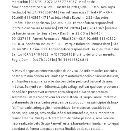
Maraschin | CRF/RS - 5072 | AFE 7776037 | Horário de
funcionamento: Seg. a Sex. - Das 8h às 22hs, Sab 8 – 18 h Domingos
Fechado | Tel (54) 996259744 | Panvel Farmácias | Filial 791 – CNPJ
92.665.611/0567-17 | Rua João Motta Espezim, 222 - Saco dos
Limões | Florianópolis/RS | 88045-400 | Farmacêutico responsável:
Igor Vinicius Sousa Assunção | CRF/SC 20284 | AFE 7841362 |Horário
de funcionamento: Seg. a Sex. - Das 8h às 22:00hs | Tel (48)
991337615| Panvel Farmácias | Filial 806 – CNPJ 92.665.611/0522-
15 | Rua Inocêncio Tobias, nº 131 - Parque Industrial Tomas Edson | São
Paulo/ SP |01.144-900 | Farmacêutico responsável: Douglas Cassin dos
Santos | CRF/SP 104682 | AFE 7752413 |Horário de funcionamento:
Seg. a Dom. - Das 7h às 23hs | Tel (11) 943826814
A Panvel segue as determinações da Anvisa. As informações contidas
neste site não devem ser usadas para automedicação e não substituem,
em hipótese alguma, as orientações dadas pelo profissional da área
médica. Somente o médico está apto a diagnosticar qualquer problema
de saúde e prescrever o tratamento adequado. Ao persistirem os
sintomas, um médico deverá ser consultado. O Grupo Panvel realiza o
tratamento de seus dados pessoais de acordo com os princípios da boa-
fé, finalidade, adequação, necessidade, livre acesso, qualidade de
dados, segurança, prevenção, não discriminação e, mais importante,
transparência. Qualquer tratamento de dados pessoais, sensíveis ou
não, realizado pelo Grupo Panvel* estará baseado em fundamento legal
e se dará de forma adequada com a finalidade da sua coleta.