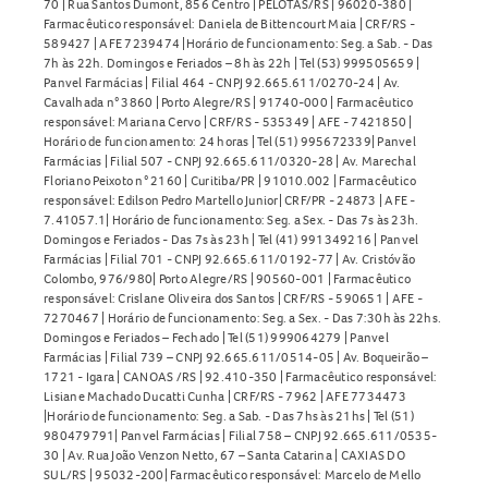
70 | Rua Santos Dumont, 856 Centro | PELOTAS/RS | 96020-380 |
Farmacêutico responsável: Daniela de Bittencourt Maia | CRF/RS -
589427 | AFE 7239474 |Horário de funcionamento: Seg. a Sab. - Das
7h às 22h. Domingos e Feriados – 8h às 22h | Tel (53) 999505659 |
Panvel Farmácias | Filial 464 - CNPJ 92.665.611/0270-24 | Av.
Cavalhada n° 3860 | Porto Alegre/RS | 91740-000 | Farmacêutico
responsável: Mariana Cervo | CRF/RS - 535349 | AFE - 7421850 |
Horário de funcionamento: 24 horas | Tel (51) 995672339| Panvel
Farmácias | Filial 507 - CNPJ 92.665.611/0320-28 | Av. Marechal
Floriano Peixoto n° 2160 | Curitiba/PR | 91010.002 | Farmacêutico
responsável: Edilson Pedro Martello Junior| CRF/PR - 24873 | AFE -
7.41057.1| Horário de funcionamento: Seg. a Sex. - Das 7s às 23h.
Domingos e Feriados - Das 7s às 23h | Tel (41) 991349216 | Panvel
Farmácias | Filial 701 - CNPJ 92.665.611/0192-77 | Av. Cristóvão
Colombo, 976/980| Porto Alegre/RS | 90560-001 | Farmacêutico
responsável: Crislane Oliveira dos Santos | CRF/RS - 590651 | AFE -
7270467 | Horário de funcionamento: Seg. a Sex. - Das 7:30h às 22hs.
Domingos e Feriados – Fechado | Tel (51) 999064279 | Panvel
Farmácias | Filial 739 – CNPJ 92.665.611/0514-05 | Av. Boqueirão –
1721 - Igara | CANOAS /RS | 92.410-350 | Farmacêutico responsável:
Lisiane Machado Ducatti Cunha | CRF/RS - 7962 | AFE 7734473
|Horário de funcionamento: Seg. a Sab. - Das 7hs às 21hs | Tel (51)
980479791| Panvel Farmácias | Filial 758 – CNPJ 92.665.611/0535-
30 | Av. Rua João Venzon Netto, 67 – Santa Catarina | CAXIAS DO
SUL/RS | 95032-200| Farmacêutico responsável: Marcelo de Mello