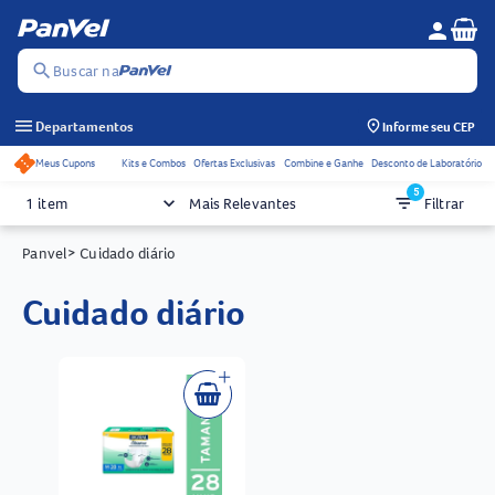
Se
person
Menu do c
search
Buscar na
menu
Departamentos
Informe seu CEP
Meus Cupons
Kits e Combos
Ofertas Exclusivas
Combine e Ganhe
Desconto de Laboratório
Acessos rápidos do cabeçalho
5
keyboard_arrow_down
filter_list
1 item
Mais Relevantes
Filtrar
Panvel
> Cuidado diário
cuidado diário