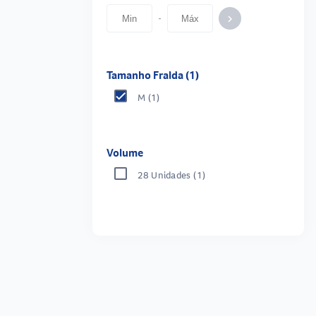
-
keyboard_arrow_right
Tamanho Fralda (1)
M
(1)
Volume
28 Unidades
(1)