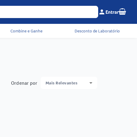
Seu c
person
Entrar
Menu do cliente e 
Combine e Ganhe
Desconto de Laboratório
Ordenar por
Mais Relevantes