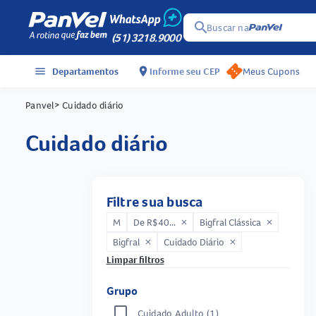
search
Buscar na
(51) 3218.9000
menu
Departamentos
location_on
Informe seu CEP
Meus Cupons
Panvel
> Cuidado diário
cuidado diário
Filtre sua busca
M
De R$40...
Bigfral Clássica
close
close
Bigfral
Cuidado Diário
close
close
Limpar filtros
Grupo
Cuidado Adulto
(1)