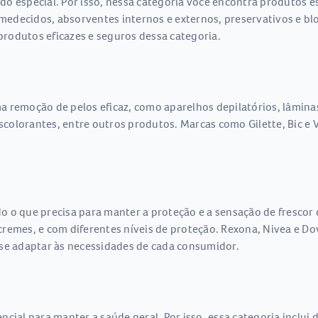
do especial. Por isso, nessa categoria você encontra produtos 
umedecidos, absorventes internos e externos, preservativos e bl
rodutos eficazes e seguros dessa categoria.
 remoção de pelos eficaz, como aparelhos depilatórios, lâminas,
descolorantes, entre outros produtos. Marcas como Gilette, Bic 
 o que precisa para manter a proteção e a sensação de frescor 
 e cremes, e com diferentes níveis de proteção. Rexona, Nivea e
 se adaptar às necessidades de cada consumidor.
cial para manter a saúde geral. Por isso, essa categoria inclui