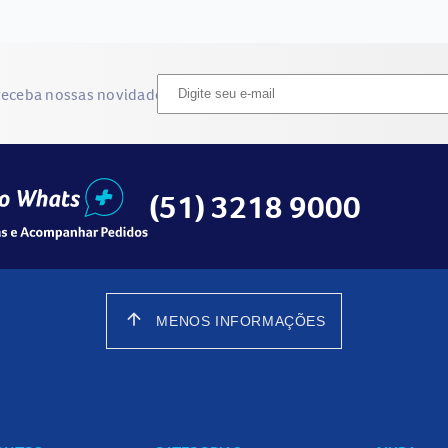
receba nossas novidades
(51) 3218 9000
arrow_upward
MENOS INFORMAÇÕES