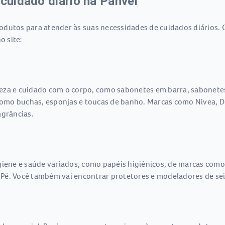
 cuidado diário na Panvel
dutos para atender às suas necessidades de cuidados diários. 
o site:
eza e cuidado com o corpo, como sabonetes em barra, sabonetes 
omo buchas, esponjas e toucas de banho. Marcas como Nivea, D
agrâncias.
giene e saúde variados, como papéis higiênicos, de marcas como
Pé. Você também vai encontrar protetores e modeladores de sei