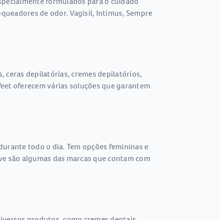
especialmente formulados para o cuidado
oqueadores de odor. Vagisil, Intimus, Sempre
 ceras depilatórias, cremes depilatórios,
e Veet oferecem várias soluções que garantem
durante todo o dia. Tem opções femininas e
 Dove são algumas das marcas que contam com
 diversos produtos, como cremes dentais,