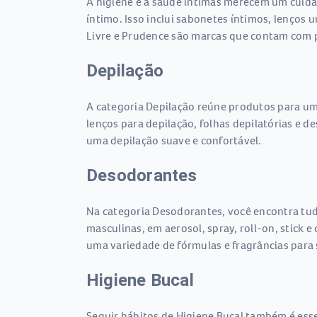
A higiene e a saúde íntimas merecem um cuida
íntimo. Isso inclui sabonetes íntimos, lenços 
Livre e Prudence são marcas que contam com p
Depilação
A categoria Depilação reúne produtos para uma
lenços para depilação, folhas depilatórias e 
uma depilação suave e confortável.
Desodorantes
Na categoria Desodorantes, você encontra tudo
masculinas, em aerosol, spray, roll-on, stick
uma variedade de fórmulas e fragrâncias para
Higiene Bucal
Seguir hábitos de Higiene Bucal também é essen