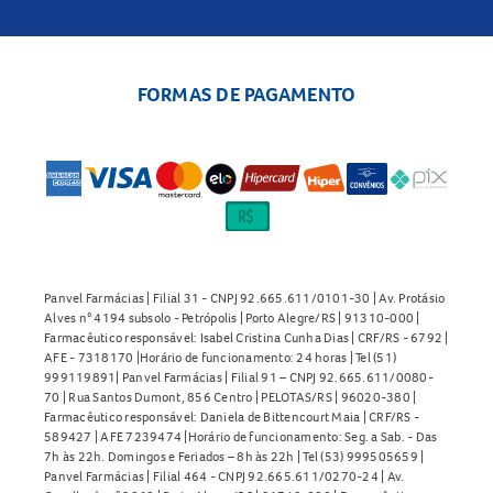
FORMAS DE PAGAMENTO
Panvel Farmácias | Filial 31 - CNPJ 92.665.611/0101-30 | Av. Protásio
Alves n° 4194 subsolo - Petrópolis | Porto Alegre/RS | 91310-000 |
Farmacêutico responsável: Isabel Cristina Cunha Dias | CRF/RS - 6792 |
AFE - 7318170 |Horário de funcionamento: 24 horas | Tel (51)
999119891| Panvel Farmácias | Filial 91 – CNPJ 92.665.611/0080-
70 | Rua Santos Dumont, 856 Centro | PELOTAS/RS | 96020-380 |
Farmacêutico responsável: Daniela de Bittencourt Maia | CRF/RS -
589427 | AFE 7239474 |Horário de funcionamento: Seg. a Sab. - Das
7h às 22h. Domingos e Feriados – 8h às 22h | Tel (53) 999505659 |
Panvel Farmácias | Filial 464 - CNPJ 92.665.611/0270-24 | Av.