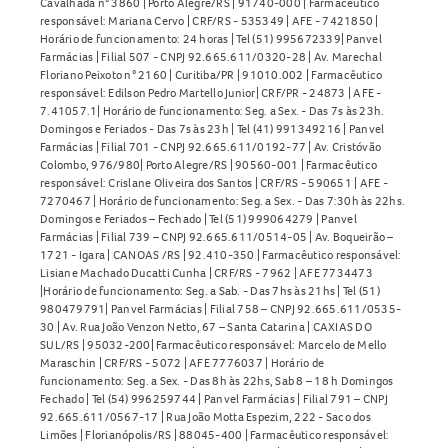
Cavalhada n° 3860 | Porto Alegre/RS | 91740-000 | Farmacêutico
responsável: Mariana Cervo | CRF/RS - 535349 | AFE - 7421850 |
Horário de funcionamento: 24 horas | Tel (51) 995672339| Panvel
Farmácias | Filial 507 - CNPJ 92.665.611/0320-28 | Av. Marechal
Floriano Peixoto n° 2160 | Curitiba/PR | 91010.002 | Farmacêutico
responsável: Edilson Pedro Martello Junior| CRF/PR - 24873 | AFE -
7.41057.1| Horário de funcionamento: Seg. a Sex. - Das 7s às 23h.
Domingos e Feriados - Das 7s às 23h | Tel (41) 991349216 | Panvel
Farmácias | Filial 701 - CNPJ 92.665.611/0192-77 | Av. Cristóvão
Colombo, 976/980| Porto Alegre/RS | 90560-001 | Farmacêutico
responsável: Crislane Oliveira dos Santos | CRF/RS - 590651 | AFE -
7270467 | Horário de funcionamento: Seg. a Sex. - Das 7:30h às 22hs.
Domingos e Feriados – Fechado | Tel (51) 999064279 | Panvel
Farmácias | Filial 739 – CNPJ 92.665.611/0514-05 | Av. Boqueirão –
1721 - Igara | CANOAS /RS | 92.410-350 | Farmacêutico responsável:
Lisiane Machado Ducatti Cunha | CRF/RS - 7962 | AFE 7734473
|Horário de funcionamento: Seg. a Sab. - Das 7hs às 21hs | Tel (51)
980479791| Panvel Farmácias | Filial 758 – CNPJ 92.665.611/0535-
30 | Av. Rua João Venzon Netto, 67 – Santa Catarina | CAXIAS DO
SUL/RS | 95032-200| Farmacêutico responsável: Marcelo de Mello
Maraschin | CRF/RS - 5072 | AFE 7776037 | Horário de
funcionamento: Seg. a Sex. - Das 8h às 22hs, Sab 8 – 18 h Domingos
Fechado | Tel (54) 996259744 | Panvel Farmácias | Filial 791 – CNPJ
92.665.611/0567-17 | Rua João Motta Espezim, 222 - Saco dos
Limões | Florianópolis/RS | 88045-400 | Farmacêutico responsável: