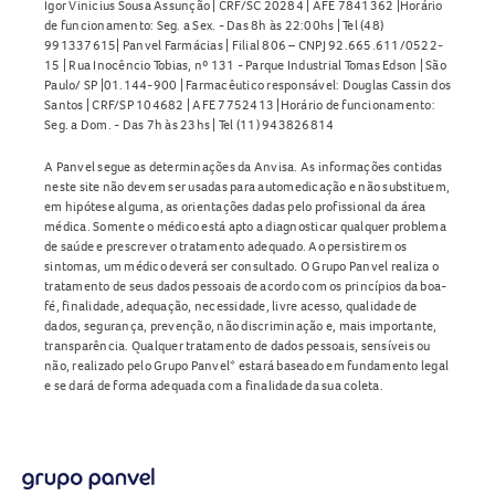
Igor Vinicius Sousa Assunção | CRF/SC 20284 | AFE 7841362 |Horário
de funcionamento: Seg. a Sex. - Das 8h às 22:00hs | Tel (48)
991337615| Panvel Farmácias | Filial 806 – CNPJ 92.665.611/0522-
15 | Rua Inocêncio Tobias, nº 131 - Parque Industrial Tomas Edson | São
Paulo/ SP |01.144-900 | Farmacêutico responsável: Douglas Cassin dos
Santos | CRF/SP 104682 | AFE 7752413 |Horário de funcionamento:
Seg. a Dom. - Das 7h às 23hs | Tel (11) 943826814
A Panvel segue as determinações da Anvisa. As informações contidas
neste site não devem ser usadas para automedicação e não substituem,
em hipótese alguma, as orientações dadas pelo profissional da área
médica. Somente o médico está apto a diagnosticar qualquer problema
de saúde e prescrever o tratamento adequado. Ao persistirem os
sintomas, um médico deverá ser consultado. O Grupo Panvel realiza o
tratamento de seus dados pessoais de acordo com os princípios da boa-
fé, finalidade, adequação, necessidade, livre acesso, qualidade de
dados, segurança, prevenção, não discriminação e, mais importante,
transparência. Qualquer tratamento de dados pessoais, sensíveis ou
não, realizado pelo Grupo Panvel* estará baseado em fundamento legal
e se dará de forma adequada com a finalidade da sua coleta.