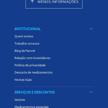
arrow_upward
MENOS INFORMAÇÕES
INSTITUCIONAL
keyboard_arrow_down
Quem somos
Trabalhe conosco
Blog da Panvel
Relação com investidores
Política de privacidade
Descarte de medicamentos
Nossas lojas
SERVIÇOS E DESCONTOS
keyboard_arrow_down
Vacinas
Medicamentos especiais