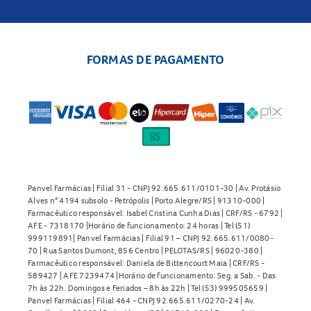
FORMAS DE PAGAMENTO
Panvel Farmácias | Filial 31 - CNPJ 92.665.611/0101-30 | Av. Protásio
Alves n° 4194 subsolo - Petrópolis | Porto Alegre/RS | 91310-000 |
Farmacêutico responsável: Isabel Cristina Cunha Dias | CRF/RS - 6792 |
AFE - 7318170 |Horário de funcionamento: 24 horas | Tel (51)
999119891| Panvel Farmácias | Filial 91 – CNPJ 92.665.611/0080-
70 | Rua Santos Dumont, 856 Centro | PELOTAS/RS | 96020-380 |
Farmacêutico responsável: Daniela de Bittencourt Maia | CRF/RS -
589427 | AFE 7239474 |Horário de funcionamento: Seg. a Sab. - Das
7h às 22h. Domingos e Feriados – 8h às 22h | Tel (53) 999505659 |
Panvel Farmácias | Filial 464 - CNPJ 92.665.611/0270-24 | Av.