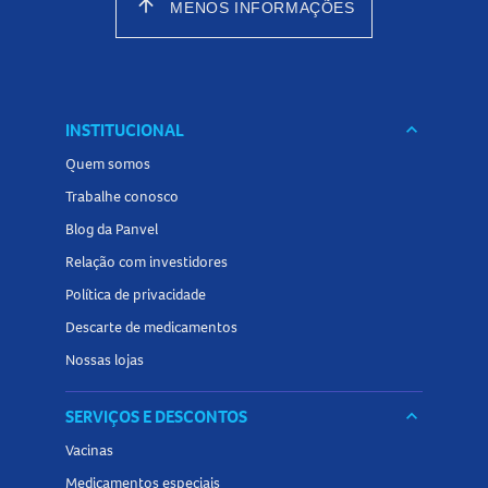
arrow_upward
MENOS INFORMAÇÕES
INSTITUCIONAL
keyboard_arrow_down
Quem somos
Trabalhe conosco
Blog da Panvel
Relação com investidores
Política de privacidade
Descarte de medicamentos
Nossas lojas
SERVIÇOS E DESCONTOS
keyboard_arrow_down
Vacinas
Medicamentos especiais