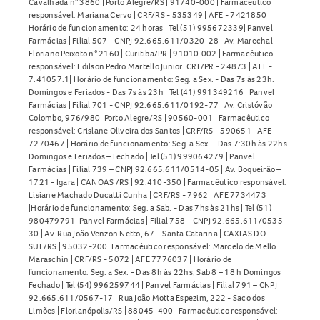
Cavalhada n° 3860 | Porto Alegre/RS | 91740-000 | Farmacêutico
responsável: Mariana Cervo | CRF/RS - 535349 | AFE - 7421850 |
Horário de funcionamento: 24 horas | Tel (51) 995672339| Panvel
Farmácias | Filial 507 - CNPJ 92.665.611/0320-28 | Av. Marechal
Floriano Peixoto n° 2160 | Curitiba/PR | 91010.002 | Farmacêutico
responsável: Edilson Pedro Martello Junior| CRF/PR - 24873 | AFE -
7.41057.1| Horário de funcionamento: Seg. a Sex. - Das 7s às 23h.
Domingos e Feriados - Das 7s às 23h | Tel (41) 991349216 | Panvel
Farmácias | Filial 701 - CNPJ 92.665.611/0192-77 | Av. Cristóvão
Colombo, 976/980| Porto Alegre/RS | 90560-001 | Farmacêutico
responsável: Crislane Oliveira dos Santos | CRF/RS - 590651 | AFE -
7270467 | Horário de funcionamento: Seg. a Sex. - Das 7:30h às 22hs.
Domingos e Feriados – Fechado | Tel (51) 999064279 | Panvel
Farmácias | Filial 739 – CNPJ 92.665.611/0514-05 | Av. Boqueirão –
1721 - Igara | CANOAS /RS | 92.410-350 | Farmacêutico responsável:
Lisiane Machado Ducatti Cunha | CRF/RS - 7962 | AFE 7734473
|Horário de funcionamento: Seg. a Sab. - Das 7hs às 21hs | Tel (51)
980479791| Panvel Farmácias | Filial 758 – CNPJ 92.665.611/0535-
30 | Av. Rua João Venzon Netto, 67 – Santa Catarina | CAXIAS DO
SUL/RS | 95032-200| Farmacêutico responsável: Marcelo de Mello
Maraschin | CRF/RS - 5072 | AFE 7776037 | Horário de
funcionamento: Seg. a Sex. - Das 8h às 22hs, Sab 8 – 18 h Domingos
Fechado | Tel (54) 996259744 | Panvel Farmácias | Filial 791 – CNPJ
92.665.611/0567-17 | Rua João Motta Espezim, 222 - Saco dos
Limões | Florianópolis/RS | 88045-400 | Farmacêutico responsável: