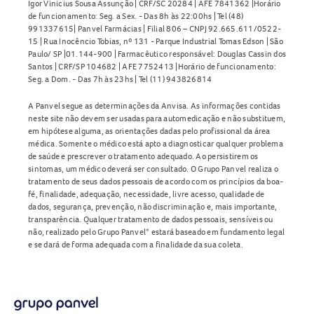
Igor Vinicius Sousa Assunção | CRF/SC 20284 | AFE 7841362 |Horário
de funcionamento: Seg. a Sex. - Das 8h às 22:00hs | Tel (48)
991337615| Panvel Farmácias | Filial 806 – CNPJ 92.665.611/0522-
15 | Rua Inocêncio Tobias, nº 131 - Parque Industrial Tomas Edson | São
Paulo/ SP |01.144-900 | Farmacêutico responsável: Douglas Cassin dos
Santos | CRF/SP 104682 | AFE 7752413 |Horário de funcionamento:
Seg. a Dom. - Das 7h às 23hs | Tel (11) 943826814
A Panvel segue as determinações da Anvisa. As informações contidas
neste site não devem ser usadas para automedicação e não substituem,
em hipótese alguma, as orientações dadas pelo profissional da área
médica. Somente o médico está apto a diagnosticar qualquer problema
de saúde e prescrever o tratamento adequado. Ao persistirem os
sintomas, um médico deverá ser consultado. O Grupo Panvel realiza o
tratamento de seus dados pessoais de acordo com os princípios da boa-
fé, finalidade, adequação, necessidade, livre acesso, qualidade de
dados, segurança, prevenção, não discriminação e, mais importante,
transparência. Qualquer tratamento de dados pessoais, sensíveis ou
não, realizado pelo Grupo Panvel* estará baseado em fundamento legal
e se dará de forma adequada com a finalidade da sua coleta.