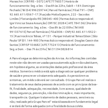
Maraschin | CRF/RS - 5072 | AFE 7776037 | Horário de
funcionamento: Seg. a Sex. - Das 8h às 22hs, Sab 8 – 18 h Domingos
Fechado | Tel (54) 996259744 | Panvel Farmácias | Filial 791 – CNPJ
92.665.611/0567-17 | Rua João Motta Espezim, 222 - Saco dos
Limões | Florianópolis/RS | 88045-400 | Farmacêutico responsável:
Igor Vinicius Sousa Assunção | CRF/SC 20284 | AFE 7841362 |Horário
de funcionamento: Seg. a Sex. - Das 8h às 22:00hs | Tel (48)
991337615| Panvel Farmácias | Filial 806 – CNPJ 92.665.611/0522-
15 | Rua Inocêncio Tobias, nº 131 - Parque Industrial Tomas Edson | São
Paulo/ SP |01.144-900 | Farmacêutico responsável: Douglas Cassin dos
Santos | CRF/SP 104682 | AFE 7752413 |Horário de funcionamento:
Seg. a Dom. - Das 7h às 23hs | Tel (11) 943826814
A Panvel segue as determinações da Anvisa. As informações contidas
neste site não devem ser usadas para automedicação e não substituem,
em hipótese alguma, as orientações dadas pelo profissional da área
médica. Somente o médico está apto a diagnosticar qualquer problema
de saúde e prescrever o tratamento adequado. Ao persistirem os
sintomas, um médico deverá ser consultado. O Grupo Panvel realiza o
tratamento de seus dados pessoais de acordo com os princípios da boa-
fé, finalidade, adequação, necessidade, livre acesso, qualidade de
dados, segurança, prevenção, não discriminação e, mais importante,
transparência. Qualquer tratamento de dados pessoais, sensíveis ou
não, realizado pelo Grupo Panvel* estará baseado em fundamento legal
e se dará de forma adequada com a finalidade da sua coleta.