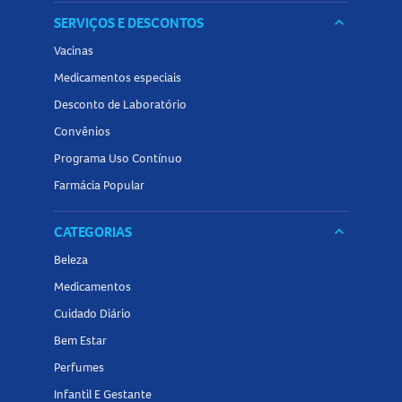
SERVIÇOS E DESCONTOS
keyboard_arrow_down
Vacinas
Medicamentos especiais
Desconto de Laboratório
Convênios
Programa Uso Contínuo
Farmácia Popular
CATEGORIAS
keyboard_arrow_down
Beleza
Medicamentos
Cuidado Diário
Bem Estar
Perfumes
Infantil E Gestante