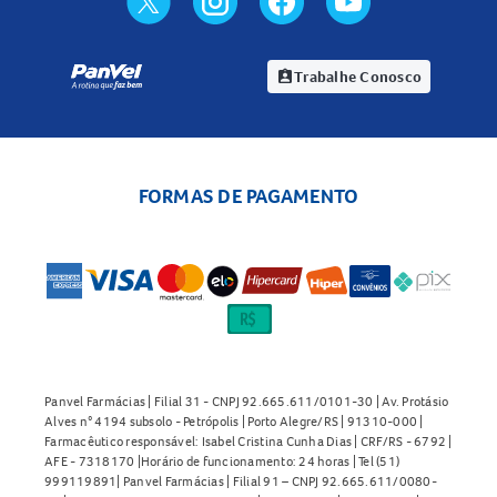
Trabalhe Conosco
assignment_ind
FORMAS DE PAGAMENTO
Panvel Farmácias | Filial 31 - CNPJ 92.665.611/0101-30 | Av. Protásio
Alves n° 4194 subsolo - Petrópolis | Porto Alegre/RS | 91310-000 |
Farmacêutico responsável: Isabel Cristina Cunha Dias | CRF/RS - 6792 |
AFE - 7318170 |Horário de funcionamento: 24 horas | Tel (51)
999119891| Panvel Farmácias | Filial 91 – CNPJ 92.665.611/0080-