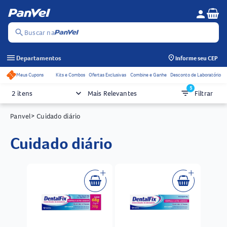
Se
person
Menu do c
search
Buscar na
menu
Departamentos
Informe seu CEP
Meus Cupons
Kits e Combos
Ofertas Exclusivas
Combine e Ganhe
Desconto de Laboratório
Acessos rápidos do cabeçalho
5
keyboard_arrow_down
filter_list
2 itens
Mais Relevantes
Filtrar
Panvel
> Cuidado diário
cuidado diário