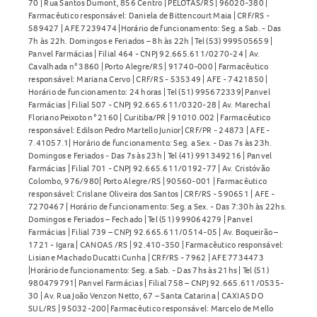
70 | Rua Santos Dumont, 856 Centro | PELOTAS/RS | 96020-380 |
Farmacêutico responsável: Daniela de Bittencourt Maia | CRF/RS -
589427 | AFE 7239474 |Horário de funcionamento: Seg. a Sab. - Das
7h às 22h. Domingos e Feriados – 8h às 22h | Tel (53) 999505659 |
Panvel Farmácias | Filial 464 - CNPJ 92.665.611/0270-24 | Av.
Cavalhada n° 3860 | Porto Alegre/RS | 91740-000 | Farmacêutico
responsável: Mariana Cervo | CRF/RS - 535349 | AFE - 7421850 |
Horário de funcionamento: 24 horas | Tel (51) 995672339| Panvel
Farmácias | Filial 507 - CNPJ 92.665.611/0320-28 | Av. Marechal
Floriano Peixoto n° 2160 | Curitiba/PR | 91010.002 | Farmacêutico
responsável: Edilson Pedro Martello Junior| CRF/PR - 24873 | AFE -
7.41057.1| Horário de funcionamento: Seg. a Sex. - Das 7s às 23h.
Domingos e Feriados - Das 7s às 23h | Tel (41) 991349216 | Panvel
Farmácias | Filial 701 - CNPJ 92.665.611/0192-77 | Av. Cristóvão
Colombo, 976/980| Porto Alegre/RS | 90560-001 | Farmacêutico
responsável: Crislane Oliveira dos Santos | CRF/RS - 590651 | AFE -
7270467 | Horário de funcionamento: Seg. a Sex. - Das 7:30h às 22hs.
Domingos e Feriados – Fechado | Tel (51) 999064279 | Panvel
Farmácias | Filial 739 – CNPJ 92.665.611/0514-05 | Av. Boqueirão –
1721 - Igara | CANOAS /RS | 92.410-350 | Farmacêutico responsável:
Lisiane Machado Ducatti Cunha | CRF/RS - 7962 | AFE 7734473
|Horário de funcionamento: Seg. a Sab. - Das 7hs às 21hs | Tel (51)
980479791| Panvel Farmácias | Filial 758 – CNPJ 92.665.611/0535-
30 | Av. Rua João Venzon Netto, 67 – Santa Catarina | CAXIAS DO
SUL/RS | 95032-200| Farmacêutico responsável: Marcelo de Mello