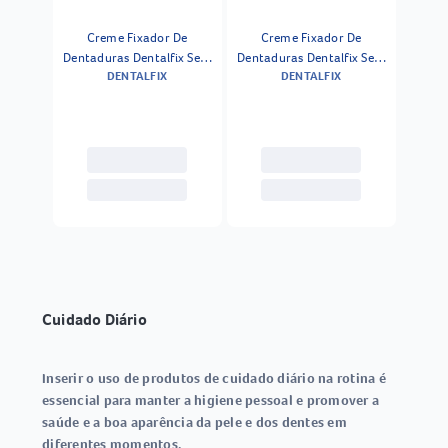
Creme Fixador De
Creme Fixador De
Dentaduras Dentalfix Sem
Dentaduras Dentalfix Sem
DENTALFIX
DENTALFIX
Sabor Leve 68g Pague 50g
Sabor 40g
Cuidado Diário
Inserir o uso de produtos de cuidado diário na rotina é
essencial para manter a higiene pessoal e promover a
saúde e a boa aparência da pele e dos dentes em
diferentes momentos.