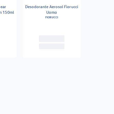
bear
Desodorante Aerosol Fiorucci
n 150ml
Uomo
FIORUCCI