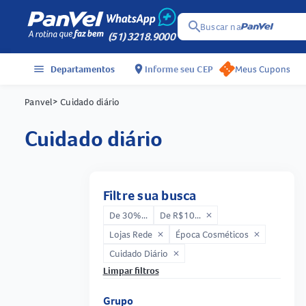
search
Buscar na
(51) 3218.9000
menu
Departamentos
location_on
Informe seu CEP
Meus Cupons
Panvel
> Cuidado diário
cuidado diário
Filtre sua busca
De 30%...
De R$10...
close
Lojas Rede
Época Cosméticos
close
close
Cuidado Diário
close
Limpar filtros
Grupo