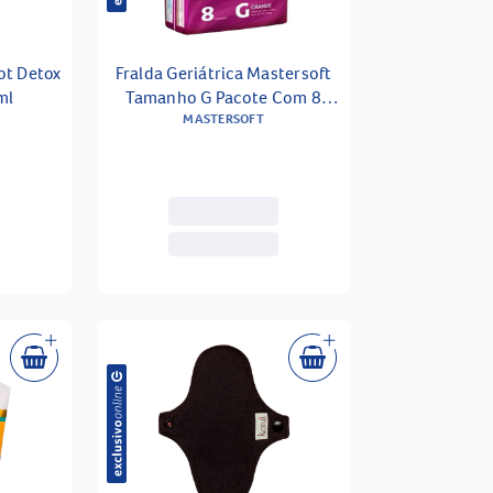
ot Detox
Fralda Geriátrica Mastersoft
ml
Tamanho G Pacote Com 8
MASTERSOFT
Unidades