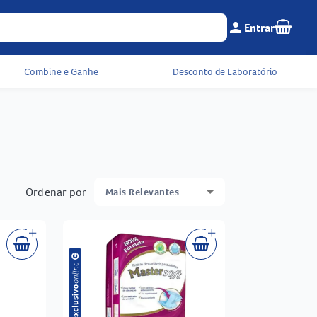
Seu c
person
Entrar
Menu do cliente e 
Combine e Ganhe
Desconto de Laboratório
Ordenar por
Mais Relevantes