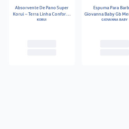
Absorvente De Pano Super
Espuma Para Bar
Korui – Terra Linha Conforto
Giovanna Baby Gb Me
Seco 1un
KORUI
GIOVANNA BABY