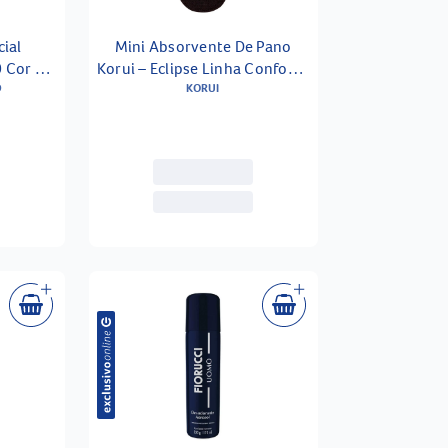
cial
Mini Absorvente De Pano
0 Cor 03
Korui – Eclipse Linha Conforto
D
Natural
KORUI