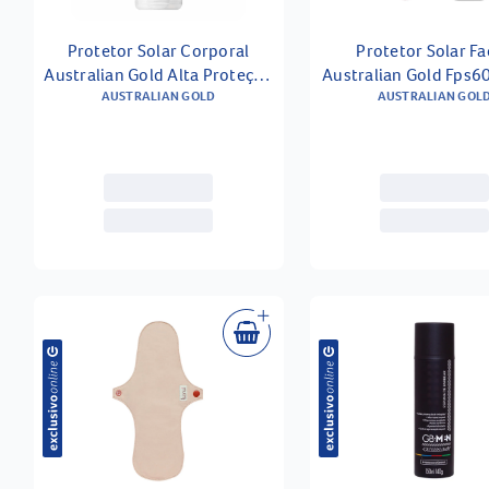
Protetor Solar Corporal
Protetor Solar Fa
Australian Gold Alta Proteção
Australian Gold Fps6
AUSTRALIAN GOLD
Fps 30 120g
AUSTRALIAN GOL
40g