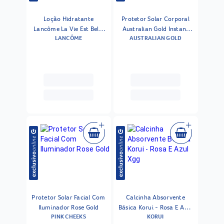
Loção Hidratante
Protetor Solar Corporal
Lancôme La Vie Est Belle
Australian Gold Instant
LANCÔME
AUSTRALIAN GOLD
Lait De Parfum Nutritif
Bronzer Fps 30 125 Ml
200ml
Protetor Solar Facial Com
Calcinha Absorvente
Iluminador Rose Gold
Básica Korui - Rosa E Azul
PINK CHEEKS
KORUI
Xgg