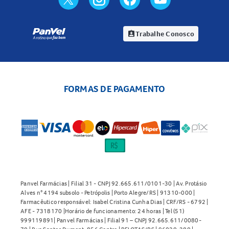
Trabalhe Conosco
assignment_ind
FORMAS DE PAGAMENTO
Panvel Farmácias | Filial 31 - CNPJ 92.665.611/0101-30 | Av. Protásio
Alves n° 4194 subsolo - Petrópolis | Porto Alegre/RS | 91310-000 |
Farmacêutico responsável: Isabel Cristina Cunha Dias | CRF/RS - 6792 |
AFE - 7318170 |Horário de funcionamento: 24 horas | Tel (51)
999119891| Panvel Farmácias | Filial 91 – CNPJ 92.665.611/0080-