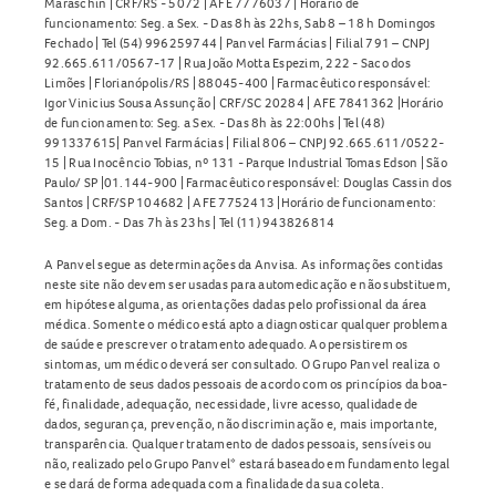
Maraschin | CRF/RS - 5072 | AFE 7776037 | Horário de
funcionamento: Seg. a Sex. - Das 8h às 22hs, Sab 8 – 18 h Domingos
Fechado | Tel (54) 996259744 | Panvel Farmácias | Filial 791 – CNPJ
92.665.611/0567-17 | Rua João Motta Espezim, 222 - Saco dos
Limões | Florianópolis/RS | 88045-400 | Farmacêutico responsável:
Igor Vinicius Sousa Assunção | CRF/SC 20284 | AFE 7841362 |Horário
de funcionamento: Seg. a Sex. - Das 8h às 22:00hs | Tel (48)
991337615| Panvel Farmácias | Filial 806 – CNPJ 92.665.611/0522-
15 | Rua Inocêncio Tobias, nº 131 - Parque Industrial Tomas Edson | São
Paulo/ SP |01.144-900 | Farmacêutico responsável: Douglas Cassin dos
Santos | CRF/SP 104682 | AFE 7752413 |Horário de funcionamento:
Seg. a Dom. - Das 7h às 23hs | Tel (11) 943826814
A Panvel segue as determinações da Anvisa. As informações contidas
neste site não devem ser usadas para automedicação e não substituem,
em hipótese alguma, as orientações dadas pelo profissional da área
médica. Somente o médico está apto a diagnosticar qualquer problema
de saúde e prescrever o tratamento adequado. Ao persistirem os
sintomas, um médico deverá ser consultado. O Grupo Panvel realiza o
tratamento de seus dados pessoais de acordo com os princípios da boa-
fé, finalidade, adequação, necessidade, livre acesso, qualidade de
dados, segurança, prevenção, não discriminação e, mais importante,
transparência. Qualquer tratamento de dados pessoais, sensíveis ou
não, realizado pelo Grupo Panvel* estará baseado em fundamento legal
e se dará de forma adequada com a finalidade da sua coleta.