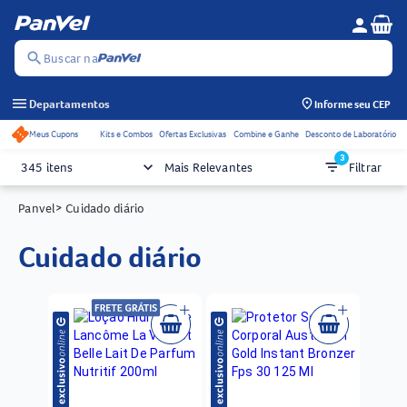
Se
person
Menu do c
search
Buscar na
menu
Departamentos
Informe seu CEP
Meus Cupons
Kits e Combos
Ofertas Exclusivas
Combine e Ganhe
Desconto de Laboratório
Acessos rápidos do cabeçalho
3
keyboard_arrow_down
filter_list
345 itens
Mais Relevantes
Filtrar
Panvel
> Cuidado diário
cuidado diário