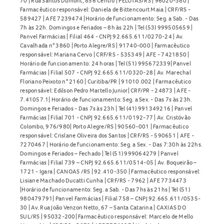
70 | Rua Santos Dumont, 856 Centro | PELOTAS/RS | 96020-380 |
Farmacêutico responsável: Daniela de Bittencourt Maia | CRF/RS -
589427 | AFE 7239474 |Horário de funcionamento: Seg. a Sab. - Das
7h às 22h. Domingos e Feriados – 8h às 22h | Tel (53) 999505659 |
Panvel Farmácias | Filial 464 - CNPJ 92.665.611/0270-24 | Av.
Cavalhada n° 3860 | Porto Alegre/RS | 91740-000 | Farmacêutico
responsável: Mariana Cervo | CRF/RS - 535349 | AFE - 7421850 |
Horário de funcionamento: 24 horas | Tel (51) 995672339| Panvel
Farmácias | Filial 507 - CNPJ 92.665.611/0320-28 | Av. Marechal
Floriano Peixoto n° 2160 | Curitiba/PR | 91010.002 | Farmacêutico
responsável: Edilson Pedro Martello Junior| CRF/PR - 24873 | AFE -
7.41057.1| Horário de funcionamento: Seg. a Sex. - Das 7s às 23h.
Domingos e Feriados - Das 7s às 23h | Tel (41) 991349216 | Panvel
Farmácias | Filial 701 - CNPJ 92.665.611/0192-77 | Av. Cristóvão
Colombo, 976/980| Porto Alegre/RS | 90560-001 | Farmacêutico
responsável: Crislane Oliveira dos Santos | CRF/RS - 590651 | AFE -
7270467 | Horário de funcionamento: Seg. a Sex. - Das 7:30h às 22hs.
Domingos e Feriados – Fechado | Tel (51) 999064279 | Panvel
Farmácias | Filial 739 – CNPJ 92.665.611/0514-05 | Av. Boqueirão –
1721 - Igara | CANOAS /RS | 92.410-350 | Farmacêutico responsável:
Lisiane Machado Ducatti Cunha | CRF/RS - 7962 | AFE 7734473
|Horário de funcionamento: Seg. a Sab. - Das 7hs às 21hs | Tel (51)
980479791| Panvel Farmácias | Filial 758 – CNPJ 92.665.611/0535-
30 | Av. Rua João Venzon Netto, 67 – Santa Catarina | CAXIAS DO
SUL/RS | 95032-200| Farmacêutico responsável: Marcelo de Mello