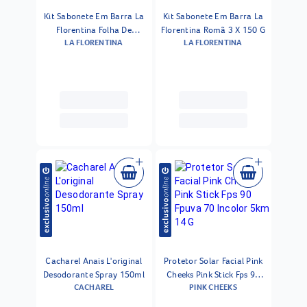
Kit Sabonete Em Barra La
Kit Sabonete Em Barra La
Florentina Folha De
Florentina Romã 3 X 150 G
LA FLORENTINA
LA FLORENTINA
Oliveira 3 X 150 G
Cacharel Anais L'original
Protetor Solar Facial Pink
Desodorante Spray 150ml
Cheeks Pink Stick Fps 90
CACHAREL
PINK CHEEKS
Fpuva 70 Incolor 5km 14 G