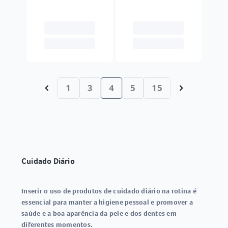
1
3
4
5
15
chevron_left
chevron_right
Cuidado Diário
Inserir o uso de produtos de cuidado diário na rotina é
essencial para manter a higiene pessoal e promover a
saúde e a boa aparência da pele e dos dentes em
diferentes momentos.