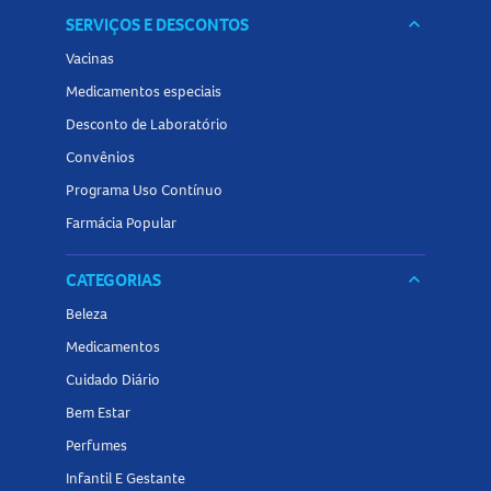
SERVIÇOS E DESCONTOS
keyboard_arrow_down
Vacinas
Medicamentos especiais
Desconto de Laboratório
Convênios
Programa Uso Contínuo
Farmácia Popular
CATEGORIAS
keyboard_arrow_down
Beleza
Medicamentos
Cuidado Diário
Bem Estar
Perfumes
Infantil E Gestante