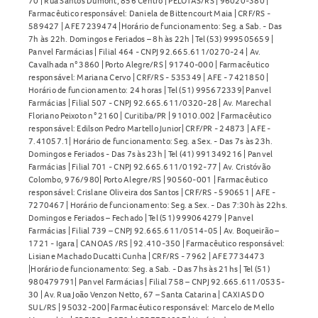
70 | Rua Santos Dumont, 856 Centro | PELOTAS/RS | 96020-380 |
Farmacêutico responsável: Daniela de Bittencourt Maia | CRF/RS -
589427 | AFE 7239474 |Horário de funcionamento: Seg. a Sab. - Das
7h às 22h. Domingos e Feriados – 8h às 22h | Tel (53) 999505659 |
Panvel Farmácias | Filial 464 - CNPJ 92.665.611/0270-24 | Av.
Cavalhada n° 3860 | Porto Alegre/RS | 91740-000 | Farmacêutico
responsável: Mariana Cervo | CRF/RS - 535349 | AFE - 7421850 |
Horário de funcionamento: 24 horas | Tel (51) 995672339| Panvel
Farmácias | Filial 507 - CNPJ 92.665.611/0320-28 | Av. Marechal
Floriano Peixoto n° 2160 | Curitiba/PR | 91010.002 | Farmacêutico
responsável: Edilson Pedro Martello Junior| CRF/PR - 24873 | AFE -
7.41057.1| Horário de funcionamento: Seg. a Sex. - Das 7s às 23h.
Domingos e Feriados - Das 7s às 23h | Tel (41) 991349216 | Panvel
Farmácias | Filial 701 - CNPJ 92.665.611/0192-77 | Av. Cristóvão
Colombo, 976/980| Porto Alegre/RS | 90560-001 | Farmacêutico
responsável: Crislane Oliveira dos Santos | CRF/RS - 590651 | AFE -
7270467 | Horário de funcionamento: Seg. a Sex. - Das 7:30h às 22hs.
Domingos e Feriados – Fechado | Tel (51) 999064279 | Panvel
Farmácias | Filial 739 – CNPJ 92.665.611/0514-05 | Av. Boqueirão –
1721 - Igara | CANOAS /RS | 92.410-350 | Farmacêutico responsável:
Lisiane Machado Ducatti Cunha | CRF/RS - 7962 | AFE 7734473
|Horário de funcionamento: Seg. a Sab. - Das 7hs às 21hs | Tel (51)
980479791| Panvel Farmácias | Filial 758 – CNPJ 92.665.611/0535-
30 | Av. Rua João Venzon Netto, 67 – Santa Catarina | CAXIAS DO
SUL/RS | 95032-200| Farmacêutico responsável: Marcelo de Mello