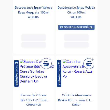
Desodorante Spray Weleda
Desodorante Spray Weleda
Rosa Mosqueta 100ml
Citrus 100ml
WELEDA.
WELEDA.
PRODUTO INDISPONÍVEL
Escova De Prótese
Calcinha Absorvente
Bdc150/152 Cores
Básica Korui - Rosa E Azul
CURAPROX
KORUI
Sortidas Curaprox Escova
Pp
Dental 1 Un