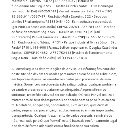
Maraschin | CRF/RS - 5072 | AFE 7776037 | Horário de
funcionamento: Seg. a Sex. - Das 8h às 22hs, Sab 8 – 18 h Domingos
Fechado | Tel (54) 996259744 | Panvel Farmácias | Filial 791 – CNPJ
92.665.611/0567-17 | Rua João Motta Espezim, 222 - Saco dos
Limões | Florianópolis/RS | 88045-400 | Farmacêutico responsável:
Igor Vinicius Sousa Assunção | CRF/SC 20284 | AFE 7841362 |Horário
de funcionamento: Seg. a Sex. - Das 8h às 22:00hs | Tel (48)
991337615| Panvel Farmácias | Filial 806 – CNPJ 92.665.611/0522-
15 | Rua Inocêncio Tobias, nº 131 - Parque Industrial Tomas Edson | São
Paulo/ SP |01.144-900 | Farmacêutico responsável: Douglas Cassin dos
Santos | CRF/SP 104682 | AFE 7752413 |Horário de funcionamento:
Seg. a Dom. - Das 7h às 23hs | Tel (11) 943826814
A Panvel segue as determinações da Anvisa. As informações contidas
neste site não devem ser usadas para automedicação e não substituem,
em hipótese alguma, as orientações dadas pelo profissional da área
médica. Somente o médico está apto a diagnosticar qualquer problema
de saúde e prescrever o tratamento adequado. Ao persistirem os
sintomas, um médico deverá ser consultado. O Grupo Panvel realiza o
tratamento de seus dados pessoais de acordo com os princípios da boa-
fé, finalidade, adequação, necessidade, livre acesso, qualidade de
dados, segurança, prevenção, não discriminação e, mais importante,
transparência. Qualquer tratamento de dados pessoais, sensíveis ou
não, realizado pelo Grupo Panvel* estará baseado em fundamento legal
e se dará de forma adequada com a finalidade da sua coleta.