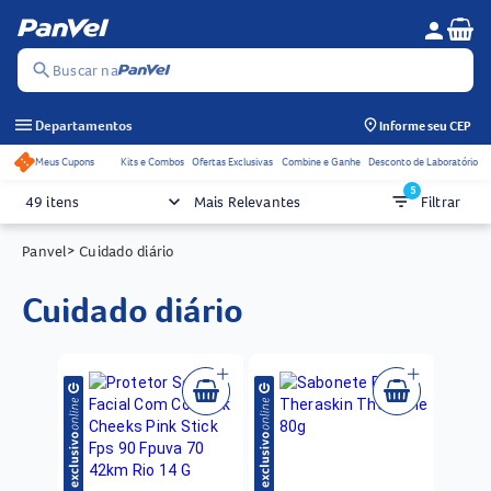
Se
person
Menu do c
search
Buscar na
menu
Departamentos
Informe seu CEP
Meus Cupons
Kits e Combos
Ofertas Exclusivas
Combine e Ganhe
Desconto de Laboratório
Acessos rápidos do cabeçalho
5
keyboard_arrow_down
filter_list
49 itens
Mais Relevantes
Filtrar
Panvel
> Cuidado diário
cuidado diário