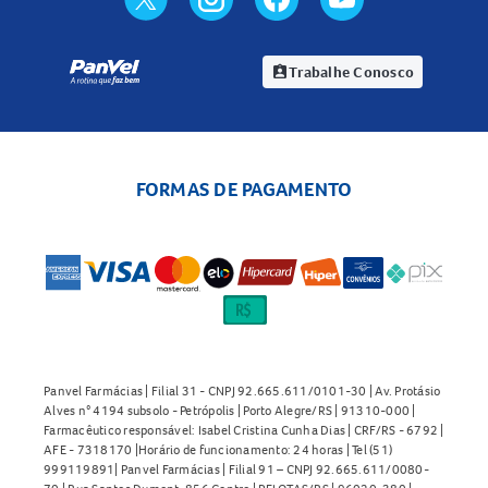
Trabalhe Conosco
assignment_ind
FORMAS DE PAGAMENTO
Panvel Farmácias | Filial 31 - CNPJ 92.665.611/0101-30 | Av. Protásio
Alves n° 4194 subsolo - Petrópolis | Porto Alegre/RS | 91310-000 |
Farmacêutico responsável: Isabel Cristina Cunha Dias | CRF/RS - 6792 |
AFE - 7318170 |Horário de funcionamento: 24 horas | Tel (51)
999119891| Panvel Farmácias | Filial 91 – CNPJ 92.665.611/0080-