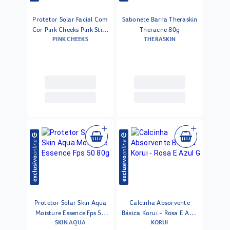
Protetor Solar Facial Com
Sabonete Barra Theraskin
Cor Pink Cheeks Pink Stick
Theracne 80g
PINK CHEEKS
THERASKIN
Fps 90 Fpuva 70 42km Rio
14 G
Protetor Solar Skin Aqua
Calcinha Absorvente
Moisture Essence Fps 50
Básica Korui - Rosa E Azul
SKIN AQUA
KORUI
80g
G