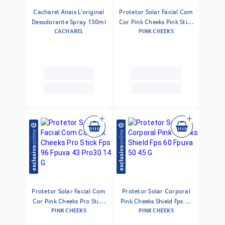
Cacharel Anais L'original
Protetor Solar Facial Com
Desodorante Spray 150ml
Cor Pink Cheeks Pink Stick
CACHAREL
PINK CHEEKS
Fps 90 Fpuva 70 100km
Ultra 14 G
Protetor Solar Facial Com
Protetor Solar Corporal
Cor Pink Cheeks Pro Stick
Pink Cheeks Shield Fps 60
PINK CHEEKS
PINK CHEEKS
Fps 96 Fpuva 43 Pro30 14
Fpuva 50 45 G
G