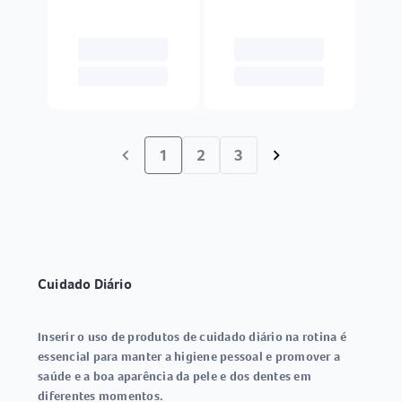
1
2
3
chevron_left
chevron_right
Cuidado Diário
Inserir o uso de produtos de cuidado diário na rotina é
essencial para manter a higiene pessoal e promover a
saúde e a boa aparência da pele e dos dentes em
diferentes momentos.