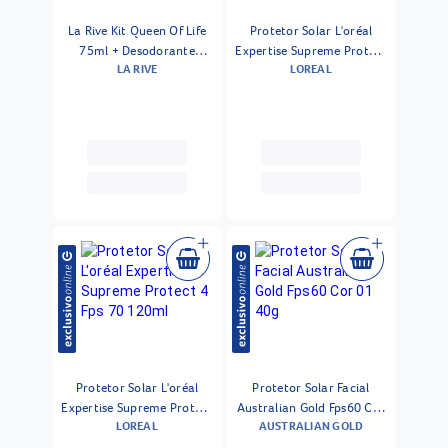
La Rive Kit Queen Of Life
Protetor Solar L'oréal
75ml + Desodorante
Expertise Supreme Protect
LA RIVE
LOREAL
150ml
4 Fps 50 120ml
Protetor Solar L'oréal
Protetor Solar Facial
Expertise Supreme Protect
Australian Gold Fps60 Cor
LOREAL
AUSTRALIAN GOLD
4 Fps 70 120ml
01 40g