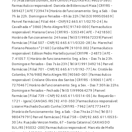
70 | Rua Santos Dumont, 856 Centro | PELOTAS/RS | 96020-380 |
Farmacêutico responsável: Daniela de Bittencourt Maia | CRF/RS -
589427 | AFE 7239474 |Horário de funcionamento: Seg. a Sab. - Das
7h às 22h. Domingos e Feriados – 8h às 22h | Tel (53) 999505659 |
Panvel Farmácias | Filial 464 - CNPJ 92.665.611/0270-24 | Av.
Cavalhada n° 3860 | Porto Alegre/RS | 91740-000 | Farmacêutico
responsável: Mariana Cervo | CRF/RS - 535349 | AFE - 7421850 |
Horário de funcionamento: 24 horas | Tel (51) 995672339| Panvel
Farmácias | Filial 507 - CNPJ 92.665.611/0320-28 | Av. Marechal
Floriano Peixoto n° 2160 | Curitiba/PR | 91010.002 | Farmacêutico
responsável: Edilson Pedro Martello Junior| CRF/PR - 24873 | AFE -
7.41057.1| Horário de funcionamento: Seg. a Sex. - Das 7s às 23h.
Domingos e Feriados - Das 7s às 23h | Tel (41) 991349216 | Panvel
Farmácias | Filial 701 - CNPJ 92.665.611/0192-77 | Av. Cristóvão
Colombo, 976/980| Porto Alegre/RS | 90560-001 | Farmacêutico
responsável: Crislane Oliveira dos Santos | CRF/RS - 590651 | AFE -
7270467 | Horário de funcionamento: Seg. a Sex. - Das 7:30h às 22hs.
Domingos e Feriados – Fechado | Tel (51) 999064279 | Panvel
Farmácias | Filial 739 – CNPJ 92.665.611/0514-05 | Av. Boqueirão –
1721 - Igara | CANOAS /RS | 92.410-350 | Farmacêutico responsável:
Lisiane Machado Ducatti Cunha | CRF/RS - 7962 | AFE 7734473
|Horário de funcionamento: Seg. a Sab. - Das 7hs às 21hs | Tel (51)
980479791| Panvel Farmácias | Filial 758 – CNPJ 92.665.611/0535-
30 | Av. Rua João Venzon Netto, 67 – Santa Catarina | CAXIAS DO
SUL/RS | 95032-200| Farmacêutico responsável: Marcelo de Mello