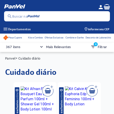
Se
person
Menu do c
search
Buscar na
menu
Departamentos
Informe seu CEP
Meus Cupons
Kits e Combos
Ofertas Exclusivas
Combine e Ganhe
Desconto de Laboratório
Acessos rápidos do cabeçalho
4
keyboard_arrow_down
filter_list
367 itens
Mais Relevantes
Filtrar
Panvel
> Cuidado diário
cuidado diário