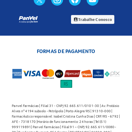
Trabalhe Conosco
assignment_ind
FORMAS DE PAGAMENTO
Panvel Farmácias | Filial 31 - CNPJ 92.665.611/0101-30 | Av. Protásio
Alves n° 4194 subsolo - Petrópolis | Porto Alegre/RS | 91310-000 |
Farmacêutico responsável: Isabel Cristina Cunha Dias | CRF/RS - 6792 |
AFE - 7318170 |Horário de funcionamento: 24 horas | Tel (51)
999119891| Panvel Farmácias | Filial 91 – CNPJ 92.665.611/0080-