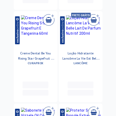
Creme Dental Be You
Loção Hidratante
Rising Star Grapefruit E
Lancôme La Vie Est Belle
CURAPROX
LANCÔME
Tangerina 60ml
Lait De Parfum Nutritif
200ml