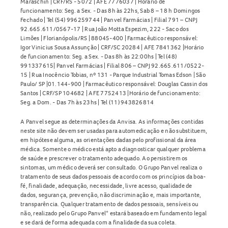
Maraschin | CRF/RS - 5072 | AFE 7776037 | Horário de
funcionamento: Seg. a Sex. - Das 8h às 22hs, Sab 8 – 18 h Domingos
Fechado | Tel (54) 996259744 | Panvel Farmácias | Filial 791 – CNPJ
92.665.611/0567-17 | Rua João Motta Espezim, 222 - Saco dos
Limões | Florianópolis/RS | 88045-400 | Farmacêutico responsável:
Igor Vinicius Sousa Assunção | CRF/SC 20284 | AFE 7841362 |Horário
de funcionamento: Seg. a Sex. - Das 8h às 22:00hs | Tel (48)
991337615| Panvel Farmácias | Filial 806 – CNPJ 92.665.611/0522-
15 | Rua Inocêncio Tobias, nº 131 - Parque Industrial Tomas Edson | São
Paulo/ SP |01.144-900 | Farmacêutico responsável: Douglas Cassin dos
Santos | CRF/SP 104682 | AFE 7752413 |Horário de funcionamento:
Seg. a Dom. - Das 7h às 23hs | Tel (11) 943826814
A Panvel segue as determinações da Anvisa. As informações contidas
neste site não devem ser usadas para automedicação e não substituem,
em hipótese alguma, as orientações dadas pelo profissional da área
médica. Somente o médico está apto a diagnosticar qualquer problema
de saúde e prescrever o tratamento adequado. Ao persistirem os
sintomas, um médico deverá ser consultado. O Grupo Panvel realiza o
tratamento de seus dados pessoais de acordo com os princípios da boa-
fé, finalidade, adequação, necessidade, livre acesso, qualidade de
dados, segurança, prevenção, não discriminação e, mais importante,
transparência. Qualquer tratamento de dados pessoais, sensíveis ou
não, realizado pelo Grupo Panvel* estará baseado em fundamento legal
e se dará de forma adequada com a finalidade da sua coleta.