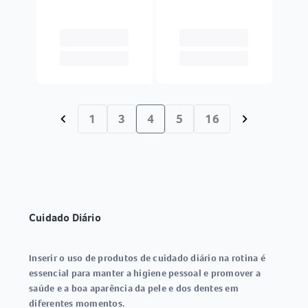
1
3
4
5
16
chevron_left
chevron_right
Cuidado Diário
Inserir o uso de produtos de cuidado diário na rotina é
essencial para manter a higiene pessoal e promover a
saúde e a boa aparência da pele e dos dentes em
diferentes momentos.