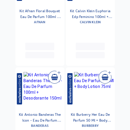
Kit Afnan Floral Bouquet
Kit Calvin Klein Euphoria
Eau De Parfum 100ml +
Edp Feminino 100ml +
AFNAN
CALVIN KLEIN
Shower Gel 100ml + Body
Body Lotion
Lotion 100ml
Kit Antonio Banderas The
Kit Burberry Her Eau De
Icon - Eau De Parfum
Parfum 50 Ml + Body
BANDERAS
BURBERRY
100ml + Desodorante
Lotion 75ml