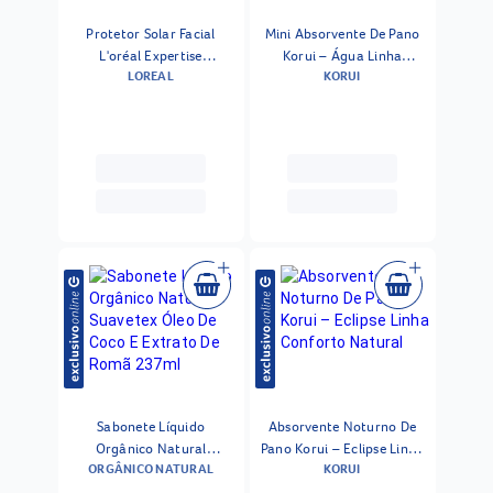
Protetor Solar Facial
Mini Absorvente De Pano
L'oréal Expertise
Korui – Água Linha
LOREAL
KORUI
Antioleosidade Fps30 40g
Conforto Natural 1un
Sabonete Líquido
Absorvente Noturno De
Orgânico Natural
Pano Korui – Eclipse Linha
ORGÂNICO NATURAL
KORUI
Suavetex Óleo De Coco E
Conforto Natural
Extrato De Romã 237ml