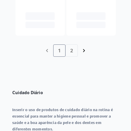
1
2
chevron_left
chevron_right
Cuidado Diário
Inserir o uso de produtos de cuidado diário na rotina é
essencial para manter a higiene pessoal e promover a
saúde e a boa aparência da pele e dos dentes em
diferentes momentos.