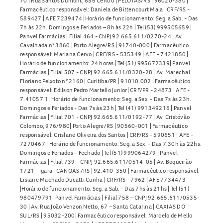
70 | Rua Santos Dumont, 856 Centro | PELOTAS/RS | 96020-380 |
Farmacêutico responsável: Daniela de Bittencourt Maia | CRF/RS -
589427 | AFE 7239474 |Horário de funcionamento: Seg. a Sab. - Das
7h às 22h. Domingos e Feriados – 8h às 22h | Tel (53) 999505659 |
Panvel Farmácias | Filial 464 - CNPJ 92.665.611/0270-24 | Av.
Cavalhada n° 3860 | Porto Alegre/RS | 91740-000 | Farmacêutico
responsável: Mariana Cervo | CRF/RS - 535349 | AFE - 7421850 |
Horário de funcionamento: 24 horas | Tel (51) 995672339| Panvel
Farmácias | Filial 507 - CNPJ 92.665.611/0320-28 | Av. Marechal
Floriano Peixoto n° 2160 | Curitiba/PR | 91010.002 | Farmacêutico
responsável: Edilson Pedro Martello Junior| CRF/PR - 24873 | AFE -
7.41057.1| Horário de funcionamento: Seg. a Sex. - Das 7s às 23h.
Domingos e Feriados - Das 7s às 23h | Tel (41) 991349216 | Panvel
Farmácias | Filial 701 - CNPJ 92.665.611/0192-77 | Av. Cristóvão
Colombo, 976/980| Porto Alegre/RS | 90560-001 | Farmacêutico
responsável: Crislane Oliveira dos Santos | CRF/RS - 590651 | AFE -
7270467 | Horário de funcionamento: Seg. a Sex. - Das 7:30h às 22hs.
Domingos e Feriados – Fechado | Tel (51) 999064279 | Panvel
Farmácias | Filial 739 – CNPJ 92.665.611/0514-05 | Av. Boqueirão –
1721 - Igara | CANOAS /RS | 92.410-350 | Farmacêutico responsável:
Lisiane Machado Ducatti Cunha | CRF/RS - 7962 | AFE 7734473
|Horário de funcionamento: Seg. a Sab. - Das 7hs às 21hs | Tel (51)
980479791| Panvel Farmácias | Filial 758 – CNPJ 92.665.611/0535-
30 | Av. Rua João Venzon Netto, 67 – Santa Catarina | CAXIAS DO
SUL/RS | 95032-200| Farmacêutico responsável: Marcelo de Mello