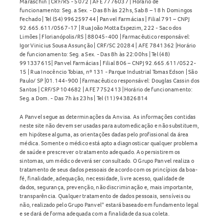
Maraschin | CRF/RS - 5072 | AFE 7776037 | Horário de
funcionamento: Seg. a Sex. - Das 8h às 22hs, Sab 8 – 18 h Domingos
Fechado | Tel (54) 996259744 | Panvel Farmácias | Filial 791 – CNPJ
92.665.611/0567-17 | Rua João Motta Espezim, 222 - Saco dos
Limões | Florianópolis/RS | 88045-400 | Farmacêutico responsável:
Igor Vinicius Sousa Assunção | CRF/SC 20284 | AFE 7841362 |Horário
de funcionamento: Seg. a Sex. - Das 8h às 22:00hs | Tel (48)
991337615| Panvel Farmácias | Filial 806 – CNPJ 92.665.611/0522-
15 | Rua Inocêncio Tobias, nº 131 - Parque Industrial Tomas Edson | São
Paulo/ SP |01.144-900 | Farmacêutico responsável: Douglas Cassin dos
Santos | CRF/SP 104682 | AFE 7752413 |Horário de funcionamento:
Seg. a Dom. - Das 7h às 23hs | Tel (11) 943826814
A Panvel segue as determinações da Anvisa. As informações contidas
neste site não devem ser usadas para automedicação e não substituem,
em hipótese alguma, as orientações dadas pelo profissional da área
médica. Somente o médico está apto a diagnosticar qualquer problema
de saúde e prescrever o tratamento adequado. Ao persistirem os
sintomas, um médico deverá ser consultado. O Grupo Panvel realiza o
tratamento de seus dados pessoais de acordo com os princípios da boa-
fé, finalidade, adequação, necessidade, livre acesso, qualidade de
dados, segurança, prevenção, não discriminação e, mais importante,
transparência. Qualquer tratamento de dados pessoais, sensíveis ou
não, realizado pelo Grupo Panvel* estará baseado em fundamento legal
e se dará de forma adequada com a finalidade da sua coleta.