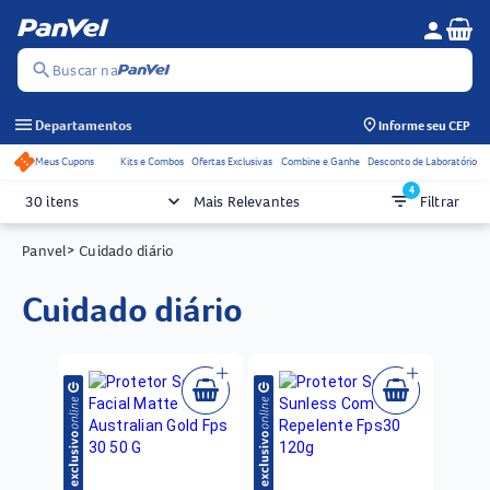
Se
person
Menu do c
search
Buscar na
menu
Departamentos
Informe seu CEP
Meus Cupons
Kits e Combos
Ofertas Exclusivas
Combine e Ganhe
Desconto de Laboratório
Acessos rápidos do cabeçalho
4
keyboard_arrow_down
filter_list
30 itens
Mais Relevantes
Filtrar
Panvel
> Cuidado diário
cuidado diário