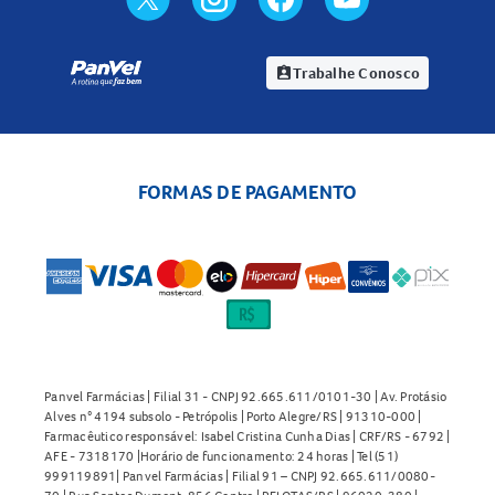
Trabalhe Conosco
assignment_ind
FORMAS DE PAGAMENTO
Panvel Farmácias | Filial 31 - CNPJ 92.665.611/0101-30 | Av. Protásio
Alves n° 4194 subsolo - Petrópolis | Porto Alegre/RS | 91310-000 |
Farmacêutico responsável: Isabel Cristina Cunha Dias | CRF/RS - 6792 |
AFE - 7318170 |Horário de funcionamento: 24 horas | Tel (51)
999119891| Panvel Farmácias | Filial 91 – CNPJ 92.665.611/0080-