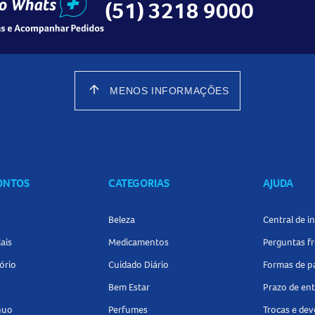
(51) 3218 9000
arrow_upward
MENOS INFORMAÇÕES
CONTOS
CATEGORIAS
AJUDA
Beleza
Central de 
ais
Medicamentos
Perguntas f
ório
Cuidado Diário
Formas de 
Bem Estar
Prazo de en
nuo
Perfumes
Trocas e de