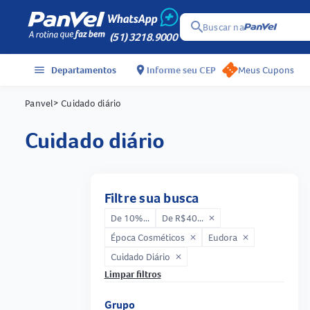
search
Buscar na
(51) 3218.9000
menu
Departamentos
location_on
Informe seu CEP
Meus Cupons
Panvel
> Cuidado diário
cuidado diário
Filtre sua busca
De 10%...
De R$40...
close
Época Cosméticos
Eudora
close
close
Cuidado Diário
close
Limpar filtros
Grupo