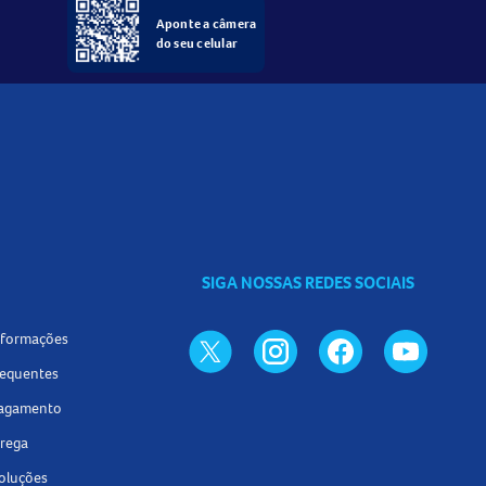
Aponte a câmera
do seu celular
SIGA NOSSAS REDES SOCIAIS
informações
requentes
pagamento
trega
voluções