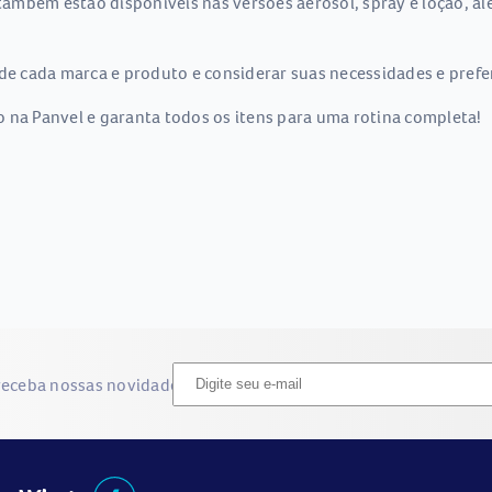
mbém estão disponíveis nas versões aerosol, spray e loção, alé
de cada marca e produto e considerar suas necessidades e prefer
 na Panvel e garanta todos os itens para uma rotina completa!
receba nossas novidades