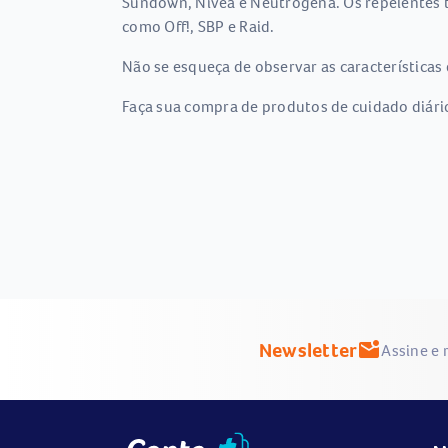
Sundown, Nivea e Neutrogena. Os repelentes ta
como Off!, SBP e Raid.
Não se esqueça de observar as características 
Faça sua compra de produtos de cuidado diário
Newsletter
mark_email_unread
Assine e 