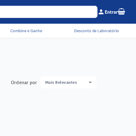
Seu c
person
Entrar
Menu do cliente e 
Combine e Ganhe
Desconto de Laboratório
Ordenar por
Mais Relevantes