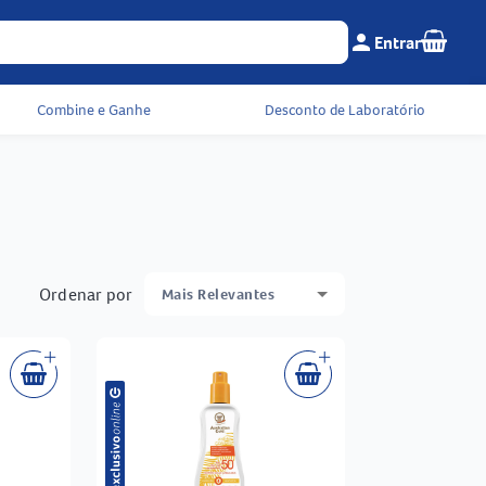
Seu c
person
Entrar
Menu do cliente e 
Combine e Ganhe
Desconto de Laboratório
Ordenar por
Mais Relevantes