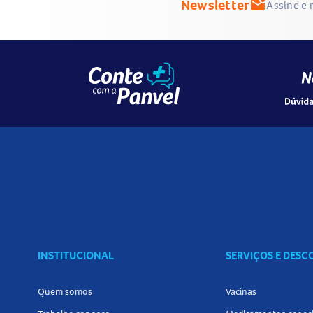
Newsletter
mark_email_unread
Assine e 
INSTITUCIONAL
SERVIÇOS E DES
Quem somos
Vacinas