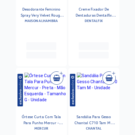
Desodorante Feminino
Creme Fixador De
Spray Very Velvet Rouge
Dentaduras Dentalfix
MAISON ALHAMBRA
DENTALFIX
Maison Alhambra 200ml
Sabor Menta 68g
Órtese Curta Com Tala
Sandália Para Gesso
Para Punho Mercur -
Chantal C710 Tam M -
MERCUR
CHANTAL
Preta - Mão Esquerda -
Unidade
Tamanho G - Unidade