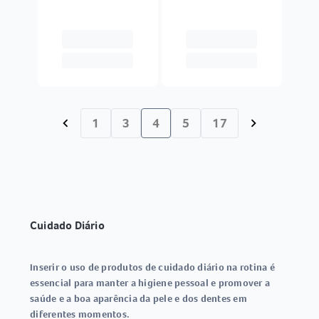
1
3
4
5
17
chevron_left
chevron_right
Cuidado Diário
Inserir o uso de produtos de cuidado diário na rotina é
essencial para manter a higiene pessoal e promover a
saúde e a boa aparência da pele e dos dentes em
diferentes momentos.