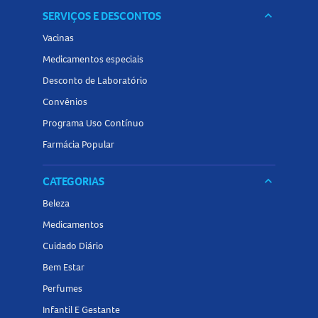
SERVIÇOS E DESCONTOS
keyboard_arrow_down
Vacinas
Medicamentos especiais
Desconto de Laboratório
Convênios
Programa Uso Contínuo
Farmácia Popular
CATEGORIAS
keyboard_arrow_down
Beleza
Medicamentos
Cuidado Diário
Bem Estar
Perfumes
Infantil E Gestante