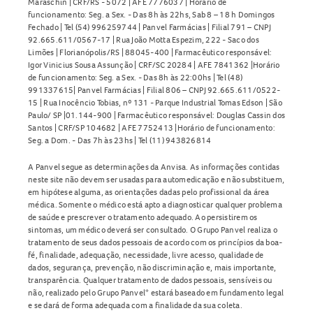
Maraschin | CRF/RS - 5072 | AFE 7776037 | Horário de
funcionamento: Seg. a Sex. - Das 8h às 22hs, Sab 8 – 18 h Domingos
Fechado | Tel (54) 996259744 | Panvel Farmácias | Filial 791 – CNPJ
92.665.611/0567-17 | Rua João Motta Espezim, 222 - Saco dos
Limões | Florianópolis/RS | 88045-400 | Farmacêutico responsável:
Igor Vinicius Sousa Assunção | CRF/SC 20284 | AFE 7841362 |Horário
de funcionamento: Seg. a Sex. - Das 8h às 22:00hs | Tel (48)
991337615| Panvel Farmácias | Filial 806 – CNPJ 92.665.611/0522-
15 | Rua Inocêncio Tobias, nº 131 - Parque Industrial Tomas Edson | São
Paulo/ SP |01.144-900 | Farmacêutico responsável: Douglas Cassin dos
Santos | CRF/SP 104682 | AFE 7752413 |Horário de funcionamento:
Seg. a Dom. - Das 7h às 23hs | Tel (11) 943826814
A Panvel segue as determinações da Anvisa. As informações contidas
neste site não devem ser usadas para automedicação e não substituem,
em hipótese alguma, as orientações dadas pelo profissional da área
médica. Somente o médico está apto a diagnosticar qualquer problema
de saúde e prescrever o tratamento adequado. Ao persistirem os
sintomas, um médico deverá ser consultado. O Grupo Panvel realiza o
tratamento de seus dados pessoais de acordo com os princípios da boa-
fé, finalidade, adequação, necessidade, livre acesso, qualidade de
dados, segurança, prevenção, não discriminação e, mais importante,
transparência. Qualquer tratamento de dados pessoais, sensíveis ou
não, realizado pelo Grupo Panvel* estará baseado em fundamento legal
e se dará de forma adequada com a finalidade da sua coleta.