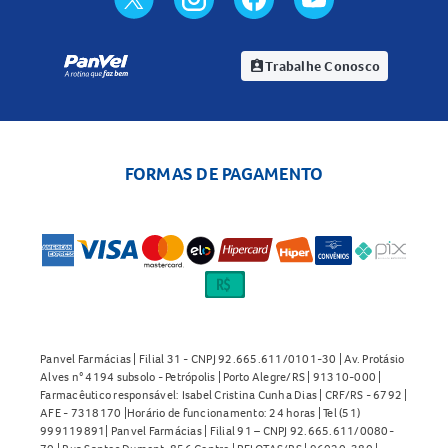
Trabalhe Conosco
assignment_ind
FORMAS DE PAGAMENTO
Panvel Farmácias | Filial 31 - CNPJ 92.665.611/0101-30 | Av. Protásio
Alves n° 4194 subsolo - Petrópolis | Porto Alegre/RS | 91310-000 |
Farmacêutico responsável: Isabel Cristina Cunha Dias | CRF/RS - 6792 |
AFE - 7318170 |Horário de funcionamento: 24 horas | Tel (51)
999119891| Panvel Farmácias | Filial 91 – CNPJ 92.665.611/0080-