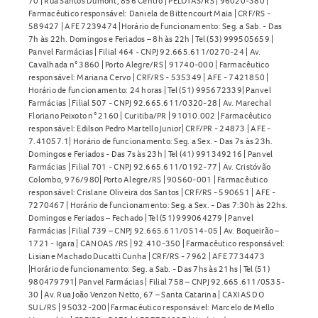
70 | Rua Santos Dumont, 856 Centro | PELOTAS/RS | 96020-380 |
Farmacêutico responsável: Daniela de Bittencourt Maia | CRF/RS -
589427 | AFE 7239474 |Horário de funcionamento: Seg. a Sab. - Das
7h às 22h. Domingos e Feriados – 8h às 22h | Tel (53) 999505659 |
Panvel Farmácias | Filial 464 - CNPJ 92.665.611/0270-24 | Av.
Cavalhada n° 3860 | Porto Alegre/RS | 91740-000 | Farmacêutico
responsável: Mariana Cervo | CRF/RS - 535349 | AFE - 7421850 |
Horário de funcionamento: 24 horas | Tel (51) 995672339| Panvel
Farmácias | Filial 507 - CNPJ 92.665.611/0320-28 | Av. Marechal
Floriano Peixoto n° 2160 | Curitiba/PR | 91010.002 | Farmacêutico
responsável: Edilson Pedro Martello Junior| CRF/PR - 24873 | AFE -
7.41057.1| Horário de funcionamento: Seg. a Sex. - Das 7s às 23h.
Domingos e Feriados - Das 7s às 23h | Tel (41) 991349216 | Panvel
Farmácias | Filial 701 - CNPJ 92.665.611/0192-77 | Av. Cristóvão
Colombo, 976/980| Porto Alegre/RS | 90560-001 | Farmacêutico
responsável: Crislane Oliveira dos Santos | CRF/RS - 590651 | AFE -
7270467 | Horário de funcionamento: Seg. a Sex. - Das 7:30h às 22hs.
Domingos e Feriados – Fechado | Tel (51) 999064279 | Panvel
Farmácias | Filial 739 – CNPJ 92.665.611/0514-05 | Av. Boqueirão –
1721 - Igara | CANOAS /RS | 92.410-350 | Farmacêutico responsável:
Lisiane Machado Ducatti Cunha | CRF/RS - 7962 | AFE 7734473
|Horário de funcionamento: Seg. a Sab. - Das 7hs às 21hs | Tel (51)
980479791| Panvel Farmácias | Filial 758 – CNPJ 92.665.611/0535-
30 | Av. Rua João Venzon Netto, 67 – Santa Catarina | CAXIAS DO
SUL/RS | 95032-200| Farmacêutico responsável: Marcelo de Mello