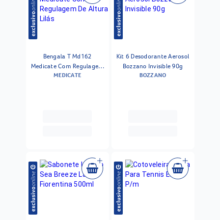
Bengala T Md162
Kit 6 Desodorante Aerosol
Medicate Com Regulagem
Bozzano Invisible 90g
MEDICATE
BOZZANO
De Altura Lilás