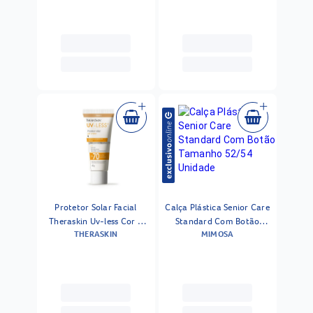
Protetor Solar Facial
Calça Plástica Senior Care
Theraskin Uv-less Cor 1
Standard Com Botão
THERASKIN
MIMOSA
Fps70 40g
Tamanho 52/54 Unidade