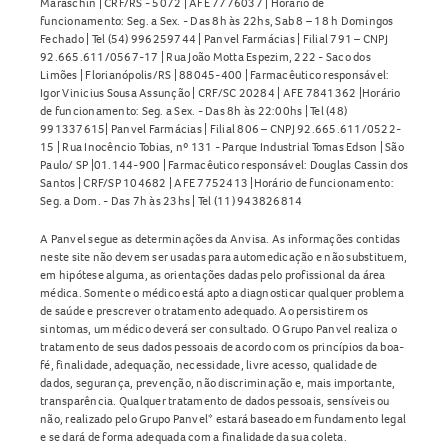
Maraschin | CRF/RS - 5072 | AFE 7776037 | Horário de
funcionamento: Seg. a Sex. - Das 8h às 22hs, Sab 8 – 18 h Domingos
Fechado | Tel (54) 996259744 | Panvel Farmácias | Filial 791 – CNPJ
92.665.611/0567-17 | Rua João Motta Espezim, 222 - Saco dos
Limões | Florianópolis/RS | 88045-400 | Farmacêutico responsável:
Igor Vinicius Sousa Assunção | CRF/SC 20284 | AFE 7841362 |Horário
de funcionamento: Seg. a Sex. - Das 8h às 22:00hs | Tel (48)
991337615| Panvel Farmácias | Filial 806 – CNPJ 92.665.611/0522-
15 | Rua Inocêncio Tobias, nº 131 - Parque Industrial Tomas Edson | São
Paulo/ SP |01.144-900 | Farmacêutico responsável: Douglas Cassin dos
Santos | CRF/SP 104682 | AFE 7752413 |Horário de funcionamento:
Seg. a Dom. - Das 7h às 23hs | Tel (11) 943826814
A Panvel segue as determinações da Anvisa. As informações contidas
neste site não devem ser usadas para automedicação e não substituem,
em hipótese alguma, as orientações dadas pelo profissional da área
médica. Somente o médico está apto a diagnosticar qualquer problema
de saúde e prescrever o tratamento adequado. Ao persistirem os
sintomas, um médico deverá ser consultado. O Grupo Panvel realiza o
tratamento de seus dados pessoais de acordo com os princípios da boa-
fé, finalidade, adequação, necessidade, livre acesso, qualidade de
dados, segurança, prevenção, não discriminação e, mais importante,
transparência. Qualquer tratamento de dados pessoais, sensíveis ou
não, realizado pelo Grupo Panvel* estará baseado em fundamento legal
e se dará de forma adequada com a finalidade da sua coleta.