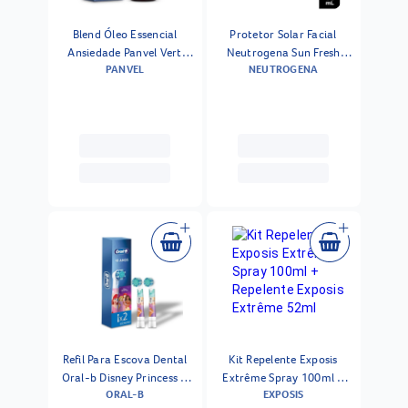
Blend Óleo Essencial
Protetor Solar Facial
Ansiedade Panvel Vert
Neutrogena Sun Fresh
PANVEL
NEUTROGENA
10ml
Derm Care Fluido 2.0
Fps80 40ml
Refil Para Escova Dental
Kit Repelente Exposis
Oral-b Disney Princess A
Extrême Spray 100ml +
ORAL-B
EXPOSIS
Pilhas 2 Unidades
Repelente Exposis Extrême