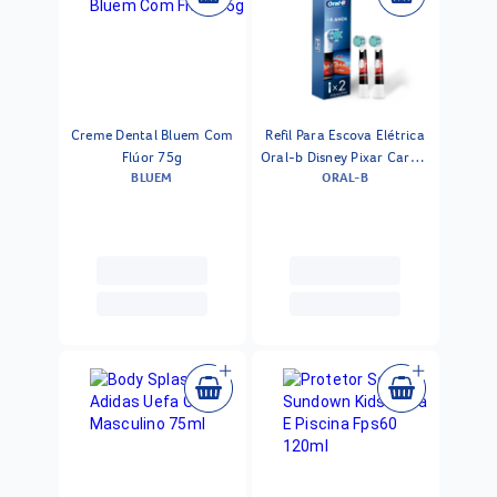
Creme Dental Bluem Com
Refil Para Escova Elétrica
Flúor 75g
Oral-b Disney Pixar Carros
BLUEM
ORAL-B
2 Unidades