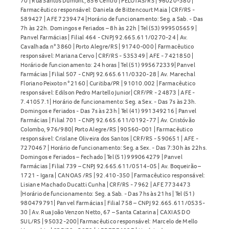
70 | Rua Santos Dumont, 856 Centro | PELOTAS/RS | 96020-380 |
Farmacêutico responsável: Daniela de Bittencourt Maia | CRF/RS -
589427 | AFE 7239474 |Horário de funcionamento: Seg. a Sab. - Das
7h às 22h. Domingos e Feriados – 8h às 22h | Tel (53) 999505659 |
Panvel Farmácias | Filial 464 - CNPJ 92.665.611/0270-24 | Av.
Cavalhada n° 3860 | Porto Alegre/RS | 91740-000 | Farmacêutico
responsável: Mariana Cervo | CRF/RS - 535349 | AFE - 7421850 |
Horário de funcionamento: 24 horas | Tel (51) 995672339| Panvel
Farmácias | Filial 507 - CNPJ 92.665.611/0320-28 | Av. Marechal
Floriano Peixoto n° 2160 | Curitiba/PR | 91010.002 | Farmacêutico
responsável: Edilson Pedro Martello Junior| CRF/PR - 24873 | AFE -
7.41057.1| Horário de funcionamento: Seg. a Sex. - Das 7s às 23h.
Domingos e Feriados - Das 7s às 23h | Tel (41) 991349216 | Panvel
Farmácias | Filial 701 - CNPJ 92.665.611/0192-77 | Av. Cristóvão
Colombo, 976/980| Porto Alegre/RS | 90560-001 | Farmacêutico
responsável: Crislane Oliveira dos Santos | CRF/RS - 590651 | AFE -
7270467 | Horário de funcionamento: Seg. a Sex. - Das 7:30h às 22hs.
Domingos e Feriados – Fechado | Tel (51) 999064279 | Panvel
Farmácias | Filial 739 – CNPJ 92.665.611/0514-05 | Av. Boqueirão –
1721 - Igara | CANOAS /RS | 92.410-350 | Farmacêutico responsável:
Lisiane Machado Ducatti Cunha | CRF/RS - 7962 | AFE 7734473
|Horário de funcionamento: Seg. a Sab. - Das 7hs às 21hs | Tel (51)
980479791| Panvel Farmácias | Filial 758 – CNPJ 92.665.611/0535-
30 | Av. Rua João Venzon Netto, 67 – Santa Catarina | CAXIAS DO
SUL/RS | 95032-200| Farmacêutico responsável: Marcelo de Mello