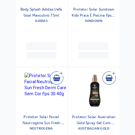
Body Splash Adidas Uefa
Protetor Solar Sundown
Goal Masculino 75ml
Kids Praia E Piscina Fps60
ADIDAS
SUNDOWN
120ml
Protetor Solar Facial
Protetor Solar Australian
Neutrogena Sun Fresh
Gold Spray Gel Com
NEUTROGENA
AUSTRALIAN GOLD
Derm Care Sem Cor Fps 30
Instant Bronzer Fps 15
40g
237ml