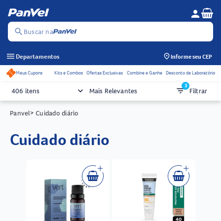
Se
person
Menu do c
search
Buscar na
menu
Departamentos
Informe seu CEP
Meus Cupons
Kits e Combos
Ofertas Exclusivas
Combine e Ganhe
Desconto de Laboratório
Acessos rápidos do cabeçalho
3
keyboard_arrow_down
filter_list
406 itens
Mais Relevantes
Filtrar
Panvel
> Cuidado diário
cuidado diário