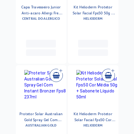
Capa Travesseiro Junior
Kit Helioderm Protetor
Anti-acaro Allergi Free
Solar Facial Fps50 50g +
CENTRAL DO ALERGICO
HELIODERM
45x65cm Unidade
Sabonete Líquido 50ml
Protetor Solar Australian
Kit Helioderm Protetor
Gold Spray Gel Com
Solar Facial Fps50 Cor
AUSTRALIAN GOLD
HELIODERM
Instant Bronzer Fps8
Média 50g + Sabonete
237ml
Líquido 50ml