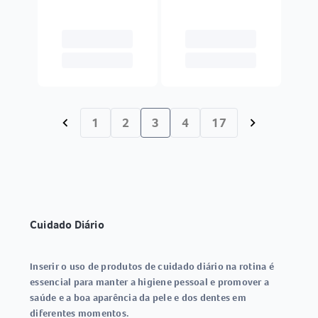
1
2
3
4
17
chevron_left
chevron_right
Cuidado Diário
Inserir o uso de produtos de cuidado diário na rotina é
essencial para manter a higiene pessoal e promover a
saúde e a boa aparência da pele e dos dentes em
diferentes momentos.