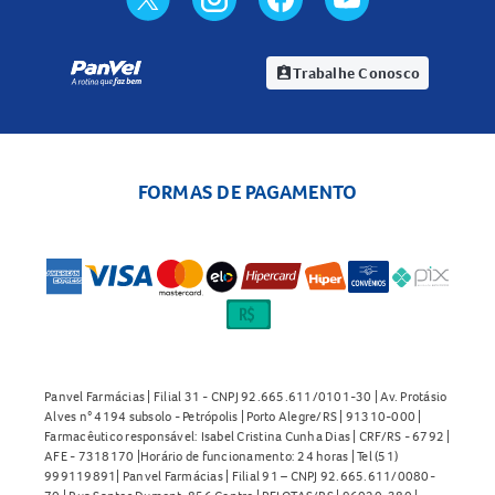
Trabalhe Conosco
assignment_ind
FORMAS DE PAGAMENTO
Panvel Farmácias | Filial 31 - CNPJ 92.665.611/0101-30 | Av. Protásio
Alves n° 4194 subsolo - Petrópolis | Porto Alegre/RS | 91310-000 |
Farmacêutico responsável: Isabel Cristina Cunha Dias | CRF/RS - 6792 |
AFE - 7318170 |Horário de funcionamento: 24 horas | Tel (51)
999119891| Panvel Farmácias | Filial 91 – CNPJ 92.665.611/0080-