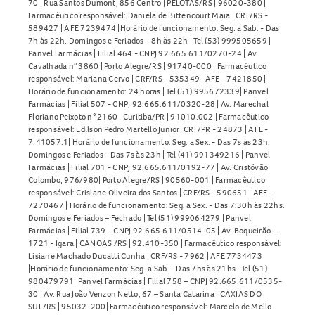
70 | Rua Santos Dumont, 856 Centro | PELOTAS/RS | 96020-380 |
Farmacêutico responsável: Daniela de Bittencourt Maia | CRF/RS -
589427 | AFE 7239474 |Horário de funcionamento: Seg. a Sab. - Das
7h às 22h. Domingos e Feriados – 8h às 22h | Tel (53) 999505659 |
Panvel Farmácias | Filial 464 - CNPJ 92.665.611/0270-24 | Av.
Cavalhada n° 3860 | Porto Alegre/RS | 91740-000 | Farmacêutico
responsável: Mariana Cervo | CRF/RS - 535349 | AFE - 7421850 |
Horário de funcionamento: 24 horas | Tel (51) 995672339| Panvel
Farmácias | Filial 507 - CNPJ 92.665.611/0320-28 | Av. Marechal
Floriano Peixoto n° 2160 | Curitiba/PR | 91010.002 | Farmacêutico
responsável: Edilson Pedro Martello Junior| CRF/PR - 24873 | AFE -
7.41057.1| Horário de funcionamento: Seg. a Sex. - Das 7s às 23h.
Domingos e Feriados - Das 7s às 23h | Tel (41) 991349216 | Panvel
Farmácias | Filial 701 - CNPJ 92.665.611/0192-77 | Av. Cristóvão
Colombo, 976/980| Porto Alegre/RS | 90560-001 | Farmacêutico
responsável: Crislane Oliveira dos Santos | CRF/RS - 590651 | AFE -
7270467 | Horário de funcionamento: Seg. a Sex. - Das 7:30h às 22hs.
Domingos e Feriados – Fechado | Tel (51) 999064279 | Panvel
Farmácias | Filial 739 – CNPJ 92.665.611/0514-05 | Av. Boqueirão –
1721 - Igara | CANOAS /RS | 92.410-350 | Farmacêutico responsável:
Lisiane Machado Ducatti Cunha | CRF/RS - 7962 | AFE 7734473
|Horário de funcionamento: Seg. a Sab. - Das 7hs às 21hs | Tel (51)
980479791| Panvel Farmácias | Filial 758 – CNPJ 92.665.611/0535-
30 | Av. Rua João Venzon Netto, 67 – Santa Catarina | CAXIAS DO
SUL/RS | 95032-200| Farmacêutico responsável: Marcelo de Mello