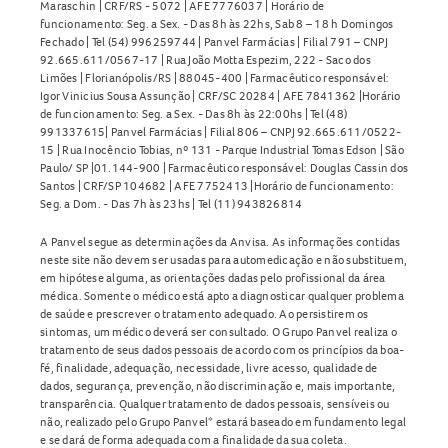
Maraschin | CRF/RS - 5072 | AFE 7776037 | Horário de
funcionamento: Seg. a Sex. - Das 8h às 22hs, Sab 8 – 18 h Domingos
Fechado | Tel (54) 996259744 | Panvel Farmácias | Filial 791 – CNPJ
92.665.611/0567-17 | Rua João Motta Espezim, 222 - Saco dos
Limões | Florianópolis/RS | 88045-400 | Farmacêutico responsável:
Igor Vinicius Sousa Assunção | CRF/SC 20284 | AFE 7841362 |Horário
de funcionamento: Seg. a Sex. - Das 8h às 22:00hs | Tel (48)
991337615| Panvel Farmácias | Filial 806 – CNPJ 92.665.611/0522-
15 | Rua Inocêncio Tobias, nº 131 - Parque Industrial Tomas Edson | São
Paulo/ SP |01.144-900 | Farmacêutico responsável: Douglas Cassin dos
Santos | CRF/SP 104682 | AFE 7752413 |Horário de funcionamento:
Seg. a Dom. - Das 7h às 23hs | Tel (11) 943826814
A Panvel segue as determinações da Anvisa. As informações contidas
neste site não devem ser usadas para automedicação e não substituem,
em hipótese alguma, as orientações dadas pelo profissional da área
médica. Somente o médico está apto a diagnosticar qualquer problema
de saúde e prescrever o tratamento adequado. Ao persistirem os
sintomas, um médico deverá ser consultado. O Grupo Panvel realiza o
tratamento de seus dados pessoais de acordo com os princípios da boa-
fé, finalidade, adequação, necessidade, livre acesso, qualidade de
dados, segurança, prevenção, não discriminação e, mais importante,
transparência. Qualquer tratamento de dados pessoais, sensíveis ou
não, realizado pelo Grupo Panvel* estará baseado em fundamento legal
e se dará de forma adequada com a finalidade da sua coleta.