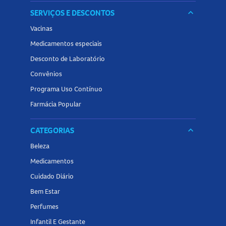
SERVIÇOS E DESCONTOS
keyboard_arrow_down
Vacinas
Medicamentos especiais
Desconto de Laboratório
Convênios
Programa Uso Contínuo
Farmácia Popular
CATEGORIAS
keyboard_arrow_down
Beleza
Medicamentos
Cuidado Diário
Bem Estar
Perfumes
Infantil E Gestante