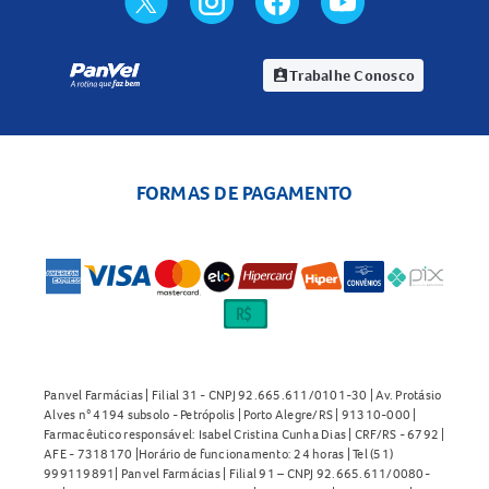
Trabalhe Conosco
assignment_ind
FORMAS DE PAGAMENTO
Panvel Farmácias | Filial 31 - CNPJ 92.665.611/0101-30 | Av. Protásio
Alves n° 4194 subsolo - Petrópolis | Porto Alegre/RS | 91310-000 |
Farmacêutico responsável: Isabel Cristina Cunha Dias | CRF/RS - 6792 |
AFE - 7318170 |Horário de funcionamento: 24 horas | Tel (51)
999119891| Panvel Farmácias | Filial 91 – CNPJ 92.665.611/0080-