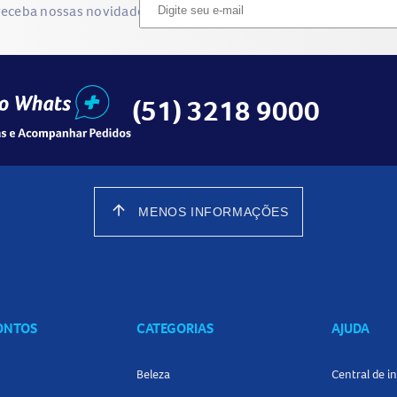
receba nossas novidades
(51) 3218 9000
arrow_upward
MENOS INFORMAÇÕES
CONTOS
CATEGORIAS
AJUDA
Beleza
Central de 