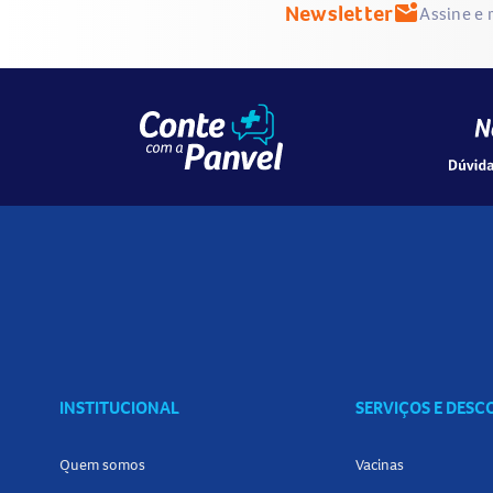
Newsletter
mark_email_unread
Assine e 
INSTITUCIONAL
SERVIÇOS E DES
Quem somos
Vacinas