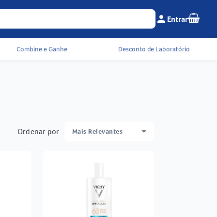
Seu c
person
Entrar
Menu do cliente e 
Combine e Ganhe
Desconto de Laboratório
Ordenar por
Mais Relevantes