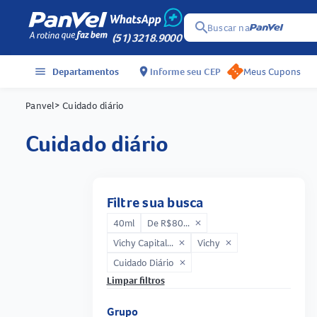
search
Buscar na
(51) 3218.9000
menu
Departamentos
location_on
Informe seu CEP
Meus Cupons
Panvel
> Cuidado diário
cuidado diário
Filtre sua busca
40ml
De R$80...
close
Vichy Capital...
Vichy
close
close
Cuidado Diário
close
Limpar filtros
Grupo