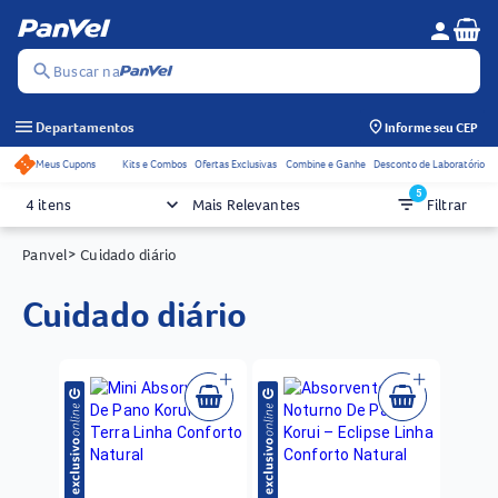
Se
person
Menu do c
search
Buscar na
menu
Departamentos
Informe seu CEP
Meus Cupons
Kits e Combos
Ofertas Exclusivas
Combine e Ganhe
Desconto de Laboratório
Acessos rápidos do cabeçalho
5
keyboard_arrow_down
filter_list
4 itens
Mais Relevantes
Filtrar
Panvel
> Cuidado diário
cuidado diário