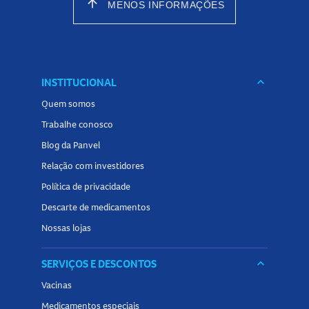
arrow_upward
MENOS INFORMAÇÕES
INSTITUCIONAL
keyboard_arrow_down
Quem somos
Trabalhe conosco
Blog da Panvel
Relação com investidores
Política de privacidade
Descarte de medicamentos
Nossas lojas
SERVIÇOS E DESCONTOS
keyboard_arrow_down
Vacinas
Medicamentos especiais