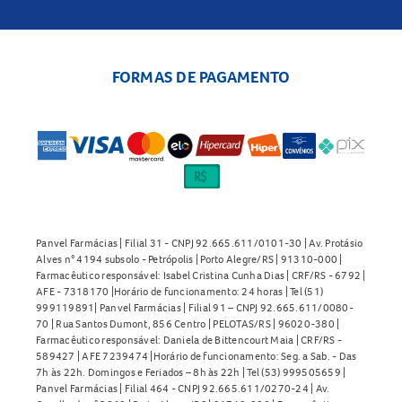
FORMAS DE PAGAMENTO
Panvel Farmácias | Filial 31 - CNPJ 92.665.611/0101-30 | Av. Protásio
Alves n° 4194 subsolo - Petrópolis | Porto Alegre/RS | 91310-000 |
Farmacêutico responsável: Isabel Cristina Cunha Dias | CRF/RS - 6792 |
AFE - 7318170 |Horário de funcionamento: 24 horas | Tel (51)
999119891| Panvel Farmácias | Filial 91 – CNPJ 92.665.611/0080-
70 | Rua Santos Dumont, 856 Centro | PELOTAS/RS | 96020-380 |
Farmacêutico responsável: Daniela de Bittencourt Maia | CRF/RS -
589427 | AFE 7239474 |Horário de funcionamento: Seg. a Sab. - Das
7h às 22h. Domingos e Feriados – 8h às 22h | Tel (53) 999505659 |
Panvel Farmácias | Filial 464 - CNPJ 92.665.611/0270-24 | Av.