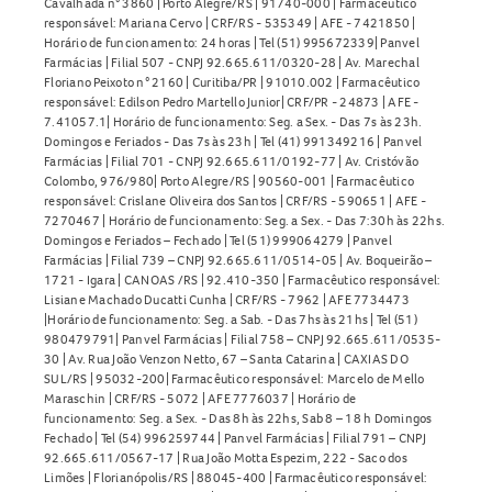
Cavalhada n° 3860 | Porto Alegre/RS | 91740-000 | Farmacêutico
responsável: Mariana Cervo | CRF/RS - 535349 | AFE - 7421850 |
Horário de funcionamento: 24 horas | Tel (51) 995672339| Panvel
Farmácias | Filial 507 - CNPJ 92.665.611/0320-28 | Av. Marechal
Floriano Peixoto n° 2160 | Curitiba/PR | 91010.002 | Farmacêutico
responsável: Edilson Pedro Martello Junior| CRF/PR - 24873 | AFE -
7.41057.1| Horário de funcionamento: Seg. a Sex. - Das 7s às 23h.
Domingos e Feriados - Das 7s às 23h | Tel (41) 991349216 | Panvel
Farmácias | Filial 701 - CNPJ 92.665.611/0192-77 | Av. Cristóvão
Colombo, 976/980| Porto Alegre/RS | 90560-001 | Farmacêutico
responsável: Crislane Oliveira dos Santos | CRF/RS - 590651 | AFE -
7270467 | Horário de funcionamento: Seg. a Sex. - Das 7:30h às 22hs.
Domingos e Feriados – Fechado | Tel (51) 999064279 | Panvel
Farmácias | Filial 739 – CNPJ 92.665.611/0514-05 | Av. Boqueirão –
1721 - Igara | CANOAS /RS | 92.410-350 | Farmacêutico responsável:
Lisiane Machado Ducatti Cunha | CRF/RS - 7962 | AFE 7734473
|Horário de funcionamento: Seg. a Sab. - Das 7hs às 21hs | Tel (51)
980479791| Panvel Farmácias | Filial 758 – CNPJ 92.665.611/0535-
30 | Av. Rua João Venzon Netto, 67 – Santa Catarina | CAXIAS DO
SUL/RS | 95032-200| Farmacêutico responsável: Marcelo de Mello
Maraschin | CRF/RS - 5072 | AFE 7776037 | Horário de
funcionamento: Seg. a Sex. - Das 8h às 22hs, Sab 8 – 18 h Domingos
Fechado | Tel (54) 996259744 | Panvel Farmácias | Filial 791 – CNPJ
92.665.611/0567-17 | Rua João Motta Espezim, 222 - Saco dos
Limões | Florianópolis/RS | 88045-400 | Farmacêutico responsável: