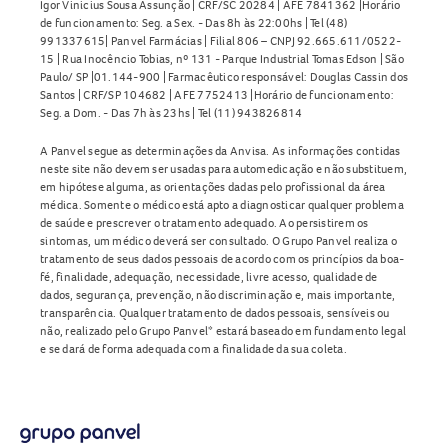
Igor Vinicius Sousa Assunção | CRF/SC 20284 | AFE 7841362 |Horário
de funcionamento: Seg. a Sex. - Das 8h às 22:00hs | Tel (48)
991337615| Panvel Farmácias | Filial 806 – CNPJ 92.665.611/0522-
15 | Rua Inocêncio Tobias, nº 131 - Parque Industrial Tomas Edson | São
Paulo/ SP |01.144-900 | Farmacêutico responsável: Douglas Cassin dos
Santos | CRF/SP 104682 | AFE 7752413 |Horário de funcionamento:
Seg. a Dom. - Das 7h às 23hs | Tel (11) 943826814
A Panvel segue as determinações da Anvisa. As informações contidas
neste site não devem ser usadas para automedicação e não substituem,
em hipótese alguma, as orientações dadas pelo profissional da área
médica. Somente o médico está apto a diagnosticar qualquer problema
de saúde e prescrever o tratamento adequado. Ao persistirem os
sintomas, um médico deverá ser consultado. O Grupo Panvel realiza o
tratamento de seus dados pessoais de acordo com os princípios da boa-
fé, finalidade, adequação, necessidade, livre acesso, qualidade de
dados, segurança, prevenção, não discriminação e, mais importante,
transparência. Qualquer tratamento de dados pessoais, sensíveis ou
não, realizado pelo Grupo Panvel* estará baseado em fundamento legal
e se dará de forma adequada com a finalidade da sua coleta.