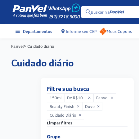
search
Buscar na
(51) 3218.9000
menu
Departamentos
location_on
Informe seu CEP
Meus Cupons
Panvel
> Cuidado diário
cuidado diário
Filtre sua busca
150ml
De R$10...
Panvel
close
close
Beauty Finish
Dove
close
close
Cuidado Diário
close
Limpar filtros
Grupo