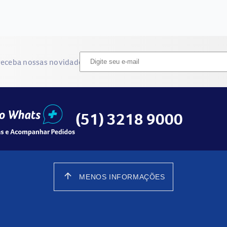
receba nossas novidades
(51) 3218 9000
arrow_upward
MENOS INFORMAÇÕES