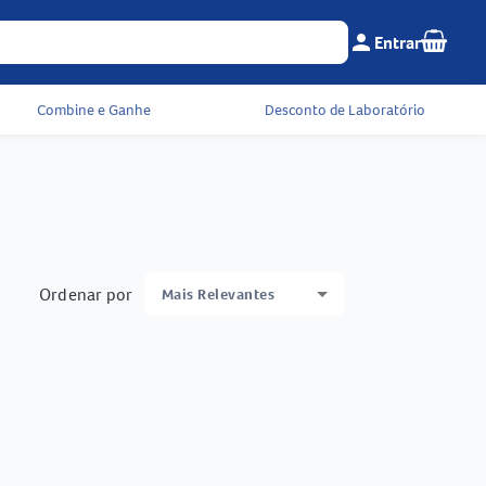
Seu c
person
Entrar
Menu do cliente e 
Combine e Ganhe
Desconto de Laboratório
Ordenar por
Mais Relevantes