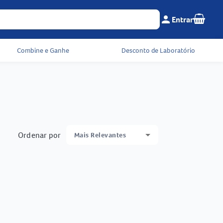
Seu c
person
Entrar
Menu do cliente e 
Combine e Ganhe
Desconto de Laboratório
Ordenar por
Mais Relevantes