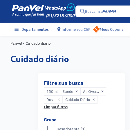
search
Buscar na
(51) 3218.9000
menu
Departamentos
location_on
Informe seu CEP
Meus Cupons
Panvel
> Cuidado diário
cuidado diário
Filtre sua busca
150ml
Suede
All Over...
close
close
Dove
Cuidado Diário
close
close
Limpar filtros
Grupo
Desodorante
(1)