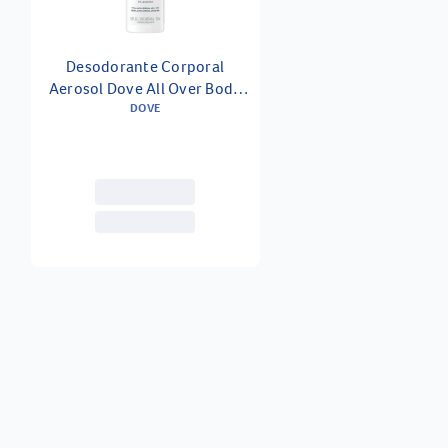
Desodorante Corporal
Aerosol Dove All Over Body
Men Fig Suede 150ml
DOVE