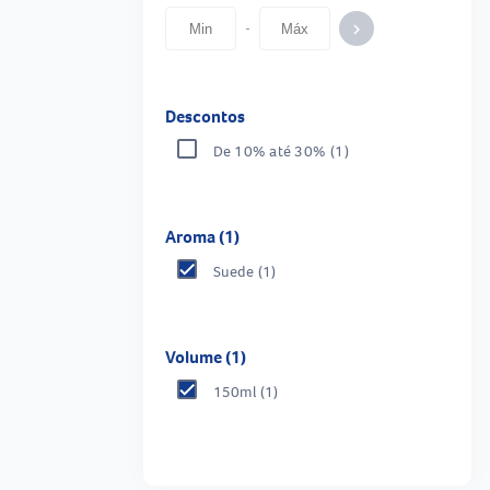
-
keyboard_arrow_right
Descontos
De 10% até 30%
(1)
Aroma (1)
Suede
(1)
Volume (1)
150ml
(1)