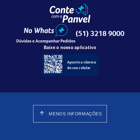
(51) 3218 9000
Baixe o nosso aplicativo
Aponte a câmera
do seu celular
arrow_upward
MENOS INFORMAÇÕES