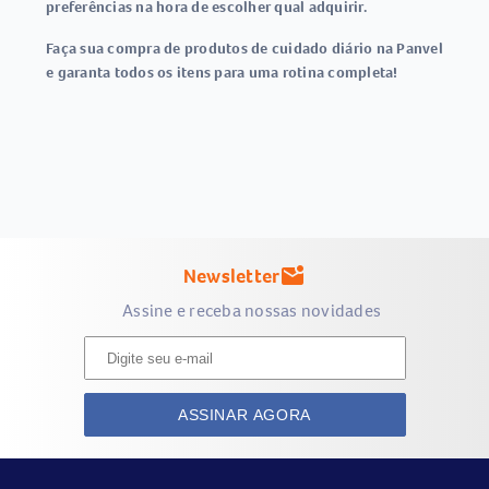
preferências na hora de escolher qual adquirir.
Faça sua compra de produtos de cuidado diário na Panvel
e garanta todos os itens para uma rotina completa!
Newsletter
mark_email_unread
Assine e receba nossas novidades
ASSINAR AGORA