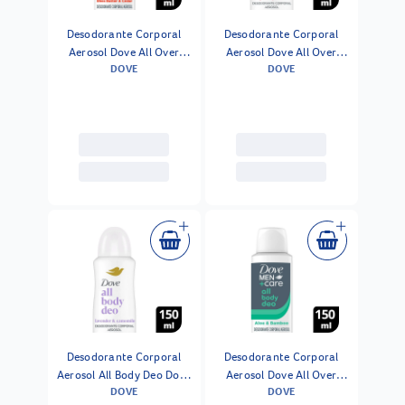
Desodorante Corporal
Desodorante Corporal
Aerosol Dove All Over
Aerosol Dove All Over
DOVE
DOVE
Body Men Shea Butter
Body Raspberry Rose
Cedar 150ml
150ml
Desodorante Corporal
Desodorante Corporal
Aerosol All Body Deo Dove
Aerosol Dove All Over
DOVE
DOVE
Lavander Camomila
Body Men Aloe Bamboo