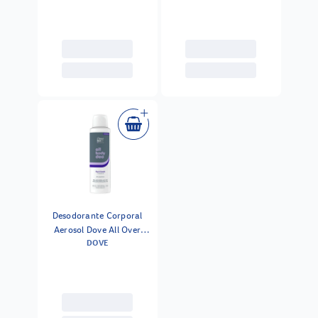
150ml
150ml
Desodorante Corporal
Aerosol Dove All Over
DOVE
Body Men Fig Suede 150ml