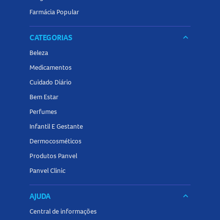
Farmácia Popular
CATEGORIAS
keyboard_arrow_down
Beleza
Medicamentos
Cuidado Diário
Bem Estar
Perfumes
Infantil E Gestante
Dermocosméticos
Produtos Panvel
Panvel Clinic
AJUDA
keyboard_arrow_down
Central de informações