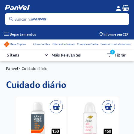
Se
person
Menu do c
search
Buscar na
menu
Departamentos
Informe seu CEP
Meus Cupons
Kits e Combos
Ofertas Exclusivas
Combine e Ganhe
Desconto de Laboratório
Acessos rápidos do cabeçalho
4
keyboard_arrow_down
filter_list
5 itens
Mais Relevantes
Filtrar
Panvel
> Cuidado diário
cuidado diário