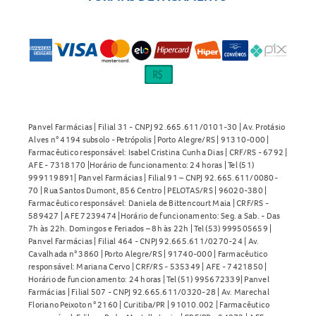
Panvel Farmácias | Filial 31 - CNPJ 92.665.611/0101-30 | Av. Protásio
Alves n° 4194 subsolo - Petrópolis | Porto Alegre/RS | 91310-000 |
Farmacêutico responsável: Isabel Cristina Cunha Dias | CRF/RS - 6792 |
AFE - 7318170 |Horário de funcionamento: 24 horas | Tel (51)
999119891| Panvel Farmácias | Filial 91 – CNPJ 92.665.611/0080-
70 | Rua Santos Dumont, 856 Centro | PELOTAS/RS | 96020-380 |
Farmacêutico responsável: Daniela de Bittencourt Maia | CRF/RS -
589427 | AFE 7239474 |Horário de funcionamento: Seg. a Sab. - Das
7h às 22h. Domingos e Feriados – 8h às 22h | Tel (53) 999505659 |
Panvel Farmácias | Filial 464 - CNPJ 92.665.611/0270-24 | Av.
Cavalhada n° 3860 | Porto Alegre/RS | 91740-000 | Farmacêutico
responsável: Mariana Cervo | CRF/RS - 535349 | AFE - 7421850 |
Horário de funcionamento: 24 horas | Tel (51) 995672339| Panvel
Farmácias | Filial 507 - CNPJ 92.665.611/0320-28 | Av. Marechal
Floriano Peixoto n° 2160 | Curitiba/PR | 91010.002 | Farmacêutico