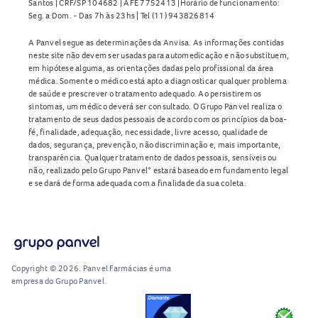
Santos | CRF/SP 104682 | AFE 7752413 |Horário de funcionamento:
Seg. a Dom. - Das 7h às 23hs | Tel (11) 943826814
A Panvel segue as determinações da Anvisa. As informações contidas
neste site não devem ser usadas para automedicação e não substituem,
em hipótese alguma, as orientações dadas pelo profissional da área
médica. Somente o médico está apto a diagnosticar qualquer problema
de saúde e prescrever o tratamento adequado. Ao persistirem os
sintomas, um médico deverá ser consultado. O Grupo Panvel realiza o
tratamento de seus dados pessoais de acordo com os princípios da boa-
fé, finalidade, adequação, necessidade, livre acesso, qualidade de
dados, segurança, prevenção, não discriminação e, mais importante,
transparência. Qualquer tratamento de dados pessoais, sensíveis ou
não, realizado pelo Grupo Panvel* estará baseado em fundamento legal
e se dará de forma adequada com a finalidade da sua coleta.
Copyright © 2026. Panvel Farmácias é uma
empresa do Grupo Panvel.