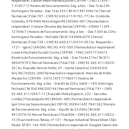
responsável: Edilson Pedro Martello Junior| CRF/PR - 24873 | AFE -
7.41057.1| Horário de funcionamento: Seg. a Sex. - Das 7s às 23h.
Domingos e Feriados - Das 7s às 23h | Tel (41) 991349216 | Panvel
Farmácias | Filial 701 - CNPJ 92.665.611/0192-77 | Av. Cristóvão
Colombo, 976/980| Porto Alegre/RS | 90560-001 | Farmacêutico
responsável: Crislane Oliveira dos Santos | CRF/RS - 590651 | AFE -
7270467 | Horário de funcionamento: Seg. a Sex. - Das 7:30h às 22hs.
Domingos e Feriados – Fechado | Tel (51) 999064279 | Panvel
Farmácias | Filial 739 – CNPJ 92.665.611/0514-05 | Av. Boqueirão –
1721 - Igara | CANOAS /RS | 92.410-350 | Farmacêutico responsável:
Lisiane Machado Ducatti Cunha | CRF/RS - 7962 | AFE 7734473
|Horário de funcionamento: Seg. a Sab. - Das 7hs às 21hs | Tel (51)
980479791| Panvel Farmácias | Filial 758 – CNPJ 92.665.611/0535-
30 | Av. Rua João Venzon Netto, 67 – Santa Catarina | CAXIAS DO
SUL/RS | 95032-200| Farmacêutico responsável: Marcelo de Mello
Maraschin | CRF/RS - 5072 | AFE 7776037 | Horário de
funcionamento: Seg. a Sex. - Das 8h às 22hs, Sab 8 – 18 h Domingos
Fechado | Tel (54) 996259744 | Panvel Farmácias | Filial 791 – CNPJ
92.665.611/0567-17 | Rua João Motta Espezim, 222 - Saco dos
Limões | Florianópolis/RS | 88045-400 | Farmacêutico responsável:
Igor Vinicius Sousa Assunção | CRF/SC 20284 | AFE 7841362 |Horário
de funcionamento: Seg. a Sex. - Das 8h às 22:00hs | Tel (48)
991337615| Panvel Farmácias | Filial 806 – CNPJ 92.665.611/0522-
15 | Rua Inocêncio Tobias, nº 131 - Parque Industrial Tomas Edson | São
Paulo/ SP |01.144-900 | Farmacêutico responsável: Douglas Cassin dos